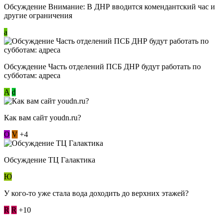
Обсуждение Внимание: В ДНР вводится комендантский час и
другие ограничения
a
Обсуждение Часть отделений ПСБ ДНР будут работать по
субботам: адреса
А
d
Как вам сайт youdn.ru?
О
V
+4
Обсуждение ТЦ Галактика
Ю
У кого-то уже стала вода доходить до верхних этажей?
R
R
+10