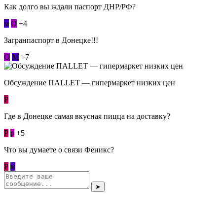
Как долго вы ждали паспорт ДНР/РФ?
м
О
+4
Загранпаспорт в Донецке!!!
О
М
+7
Обсуждение ПАLLЕТ — гипермаркет низких цен
Р
Где в Донецке самая вкусная пицца на доставку?
Р
p
+5
Что вы думаете о связи Феникс?
Р
м
➤