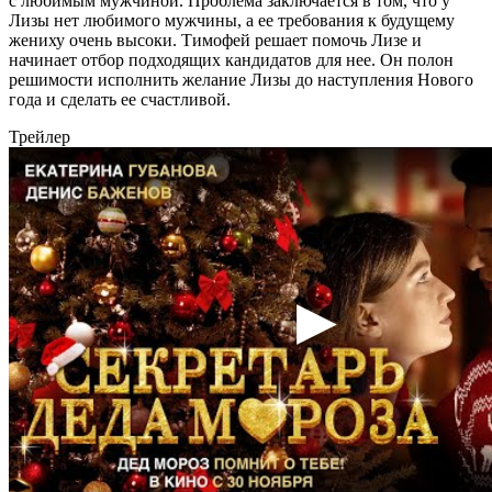
с любимым мужчиной. Проблема заключается в том, что у
Лизы нет любимого мужчины, а ее требования к будущему
жениху очень высоки. Тимофей решает помочь Лизе и
начинает отбор подходящих кандидатов для нее. Он полон
решимости исполнить желание Лизы до наступления Нового
года и сделать ее счастливой.
Трейлер