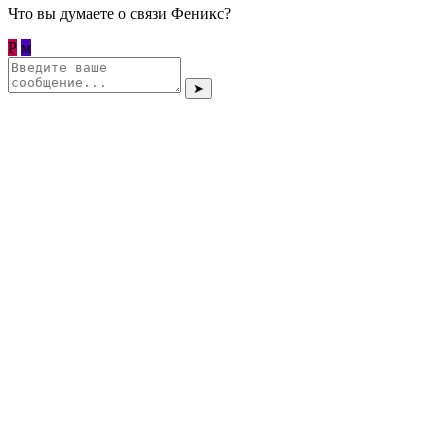
Что вы думаете о связи Феникс?
Р
м
➤