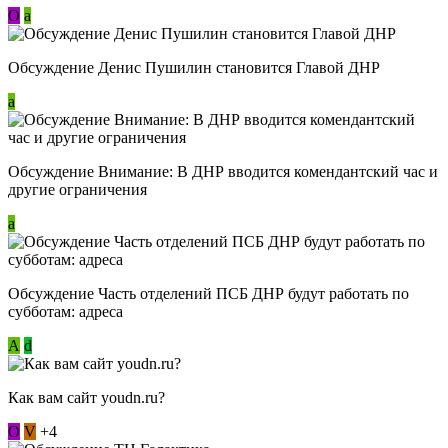
О
a
Обсуждение Денис Пушилин становится Главой ДНР
a
Обсуждение Внимание: В ДНР вводится комендантский час и
другие ограничения
a
Обсуждение Часть отделений ПСБ ДНР будут работать по
субботам: адреса
А
d
Как вам сайт youdn.ru?
О
V
+4