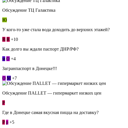
Обсуждение ТЦ Галактика
Ю
У кого-то уже стала вода доходить до верхних этажей?
R
R
+10
Как долго вы ждали паспорт ДНР/РФ?
м
О
+4
Загранпаспорт в Донецке!!!
О
М
+7
Обсуждение ПАLLЕТ — гипермаркет низких цен
Р
Где в Донецке самая вкусная пицца на доставку?
Р
p
+5