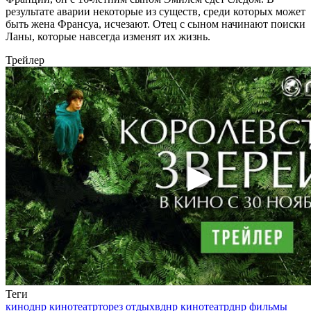
результате аварии некоторые из существ, среди которых может
быть жена Франсуа, исчезают. Отец с сыном начинают поиски
Ланы, которые навсегда изменят их жизнь.
Трейлер
Теги
киноднр
кинотеатрторез
отдыхвднр
кинотеатрднр
фильмы