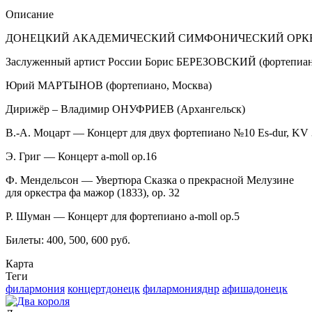
Описание
ДОНЕЦКИЙ АКАДЕМИЧЕСКИЙ СИМФОНИЧЕСКИЙ ОРКЕСТ
Заслуженный артист России Борис БЕРЕЗОВСКИЙ (фортепиан
Юрий МАРТЫНОВ (фортепиано, Москва)
Дирижёр – Владимир ОНУФРИЕВ (Архангельск)
В.-А. Моцарт — Концерт для двух фортепиано №10 Es-dur, KV
Э. Григ — Концерт a-moll op.16
Ф. Мендельсон — Увертюра Сказка о прекрасной Мелузине
для оркестра фа мажор (1833), op. 32
Р. Шуман — Концерт для фортепиано a-moll op.5
Билеты: 400, 500, 600 руб.
Карта
Теги
филармония
концертдонецк
филармонияднр
афишадонецк