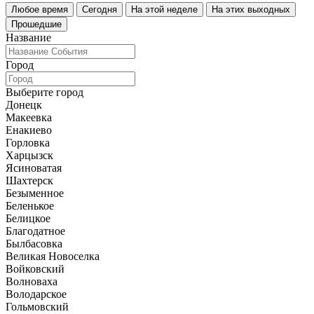
Любое время
Сегодня
На этой неделе
На этих выходных
Прошедшие
Название
Город
Выберите город
Донецк
Макеевка
Енакиево
Горловка
Харцызск
Ясиноватая
Шахтерск
Безыменное
Беленькое
Белицкое
Благодатное
Былбасовка
Великая Новоселка
Войковский
Волноваха
Володарское
Гольмовский