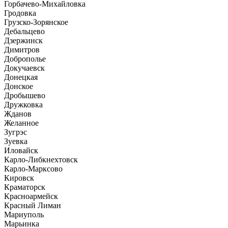
Горбачево-Михайловка
Гродовка
Грузско-Зорянское
Дебальцево
Дзержинск
Димитров
Доброполье
Докучаевск
Донецкая
Донское
Дробышево
Дружковка
Жданов
Желанное
Зугрэс
Зуевка
Иловайск
Карло-Либкнехтовск
Карло-Марксово
Кировск
Краматорск
Красноармейск
Красный Лиман
Мариуполь
Марьинка