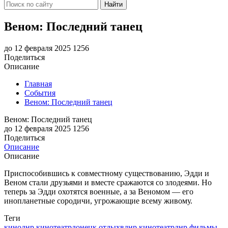
Найти
Веном: Последний танец
до 12 февраля 2025
1256
Поделиться
Описание
Главная
События
Веном: Последний танец
Веном: Последний танец
до 12 февраля 2025
1256
Поделиться
Описание
Описание
Приспособившись к совместному существованию, Эдди и
Веном стали друзьями и вместе сражаются со злодеями. Но
теперь за Эдди охотятся военные, а за Веномом — его
инопланетные сородичи, угрожающие всему живому.
Теги
киноднр
кинотеатрдонецк
отдыхвднр
кинотеатрднр
фильмы