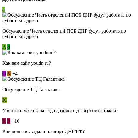
a
Обсуждение Часть отделений ПСБ ДНР будут работать по
субботам: адреса
А
d
Как вам сайт youdn.ru?
О
V
+4
Обсуждение ТЦ Галактика
Ю
У кого-то уже стала вода доходить до верхних этажей?
R
R
+10
Как долго вы ждали паспорт ДНР/РФ?