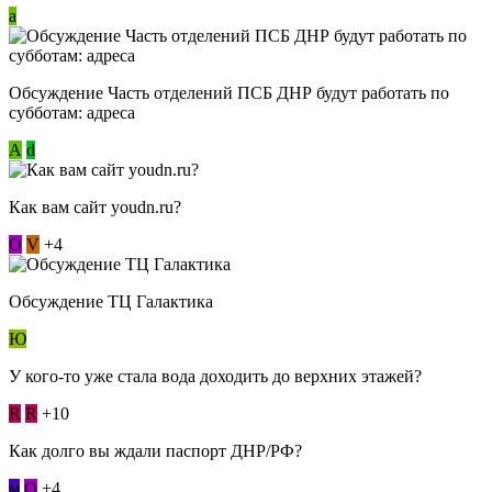
a
Обсуждение Часть отделений ПСБ ДНР будут работать по
субботам: адреса
А
d
Как вам сайт youdn.ru?
О
V
+4
Обсуждение ТЦ Галактика
Ю
У кого-то уже стала вода доходить до верхних этажей?
R
R
+10
Как долго вы ждали паспорт ДНР/РФ?
м
О
+4