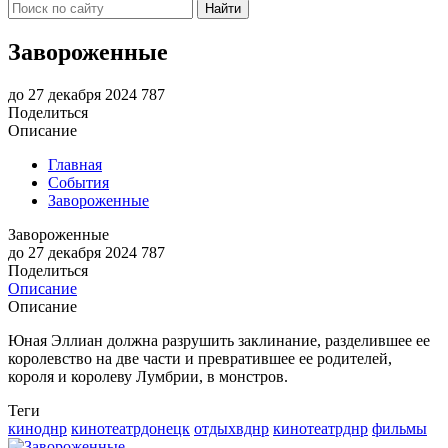
Найти
Завороженные
до 27 декабря 2024
787
Поделиться
Описание
Главная
События
Завороженные
Завороженные
до 27 декабря 2024
787
Поделиться
Описание
Описание
Юная Эллиан должна разрушить заклинание, разделившее ее
королевство на две части и превратившее ее родителей,
короля и королеву Лумбрии, в монстров.
Теги
киноднр
кинотеатрдонецк
отдыхвднр
кинотеатрднр
фильмы