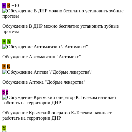
Н
В
+10
Обсуждение В ДНР можно бесплатно установить зубные
протезы
А
А
Обсуждение Автомагазин "Автомикс"
В
В
Обсуждение Аптека "Добрые лекарства"
p
p
Обсуждение Крымский оператор К-Телеком начинает
работать на территории ДНР
Y