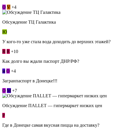
О
V
+4
Обсуждение ТЦ Галактика
Ю
У кого-то уже стала вода доходить до верхних этажей?
R
R
+10
Как долго вы ждали паспорт ДНР/РФ?
м
О
+4
Загранпаспорт в Донецке!!!
О
М
+7
Обсуждение ПАLLЕТ — гипермаркет низких цен
Р
Где в Донецке самая вкусная пицца на доставку?