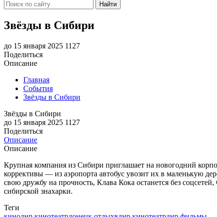
Найти
Звёзды в Сибири
до 15 января 2025
1127
Поделиться
Описание
Главная
События
Звёзды в Сибири
Звёзды в Сибири
до 15 января 2025
1127
Поделиться
Описание
Описание
Крупная компания из Сибири приглашает на новогодний корпор
коррективы — из аэропорта автобус увозит их в маленькую дере
свою дружбу на прочность, Клава Кока останется без соцсетей,
сибирской знахарки.
Теги
киноднр
кинотеатрдонецк
отдыхвднр
кинотеатрднр
фильмы