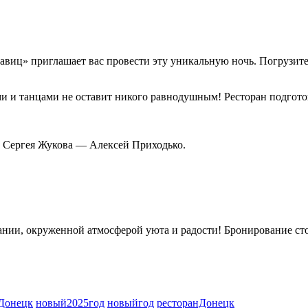
савиц» приглашает вас провести эту уникальную ночь. Погрузит
и и танцами не оставит никого равнодушным! Ресторан подгото
Сергея Жукова — Алексей Приходько.
ании, окруженной атмосферой уюта и радости! Бронирование сто
ьДонецк
новый2025год
новыйгод
ресторанДонецк