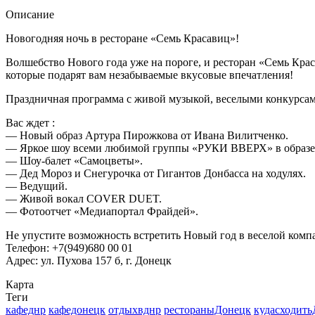
Описание
Новогодняя ночь в ресторане «Семь Красавиц»!
Волшебство Нового года уже на пороге, и ресторан «Семь Кра
которые подарят вам незабываемые вкусовые впечатления!
Праздничная программа с живой музыкой, веселыми конкурсам
Вас ждет :
— Новый образ Артура Пирожкова от Ивана Вилитченко.
— Яркое шоу всеми любимой группы «РУКИ ВВЕРХ» в образе 
— Шоу-балет «Самоцветы».
— Дед Мороз и Снегурочка от Гигантов Донбасса на ходулях.
— Ведущий.
— Живой вокал COVER DUET.
— Фотоотчет «Медиапортал Фрайдей».
Не упустите возможность встретить Новый год в веселой комп
Телефон: +7(949)680 00 01
Адрес: ул. Пухова 157 б, г. Донецк
Карта
Теги
кафеднр
кафедонецк
отдыхвднр
рестораныДонецк
кудасходит