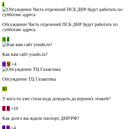
a
Обсуждение Часть отделений ПСБ ДНР будут работать по
субботам: адреса
А
d
Как вам сайт youdn.ru?
О
V
+4
Обсуждение ТЦ Галактика
Ю
У кого-то уже стала вода доходить до верхних этажей?
R
R
+10
Как долго вы ждали паспорт ДНР/РФ?
м
О
+4