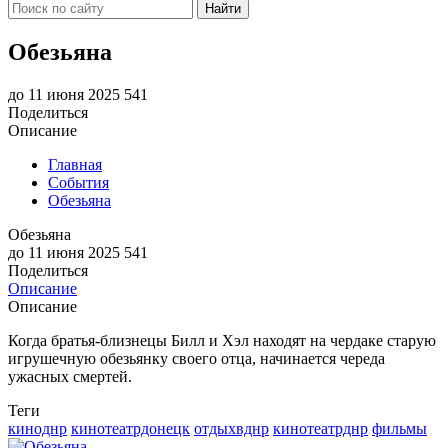
Найти
Обезьяна
до 11 июня 2025
541
Поделиться
Описание
Главная
События
Обезьяна
Обезьяна
до 11 июня 2025
541
Поделиться
Описание
Описание
Когда братья-близнецы Билл и Хэл находят на чердаке старую
игрушечную обезьянку своего отца, начинается череда
ужасных смертей.
Теги
киноднр
кинотеатрдонецк
отдыхвднр
кинотеатрднр
фильмы