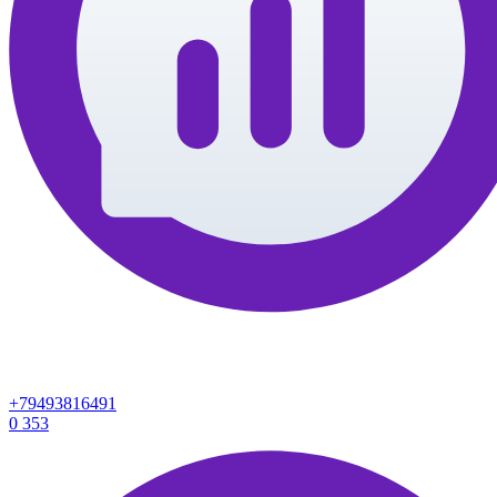
+79493816491
0
353