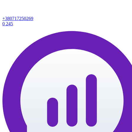
+380717250269
0
245