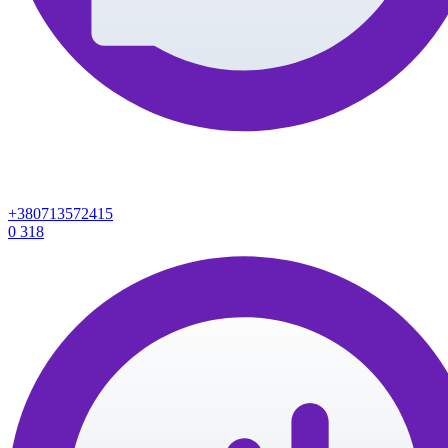
+380713572415
0
318