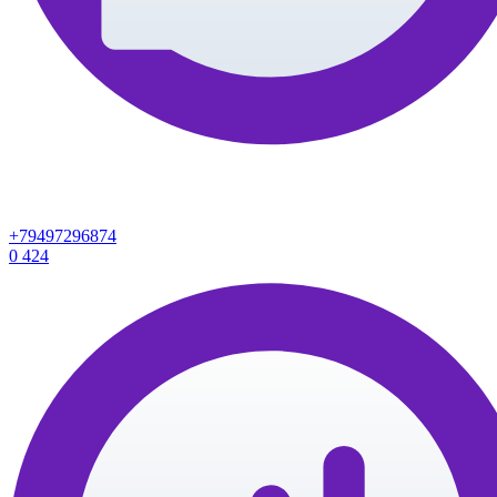
+79497296874
0
424