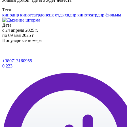
живым домой, где его ждет невеста.
Теги
киноднр
кинотеатрдонецк
отдыхвднр
кинотеатрднр
фильмы
Дата
с
24 апреля 2025 г.
по
09 мая 2025 г.
Популярные номера
+380713160955
0
223