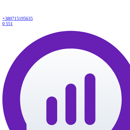
+380715195635
0
551