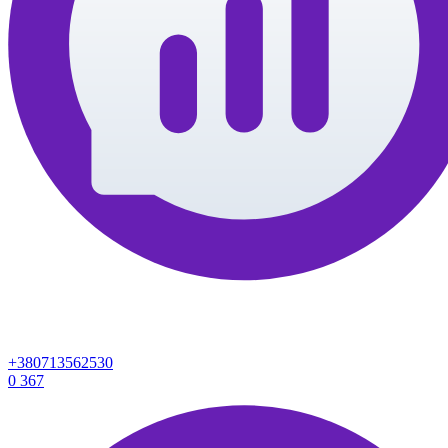
+380713562530
0
367