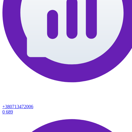
+380713472006
0
689