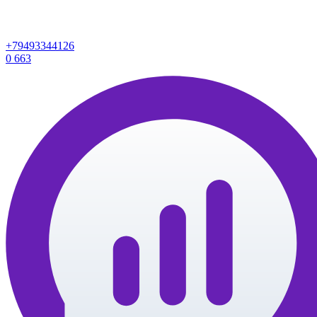
+79493344126
0
663