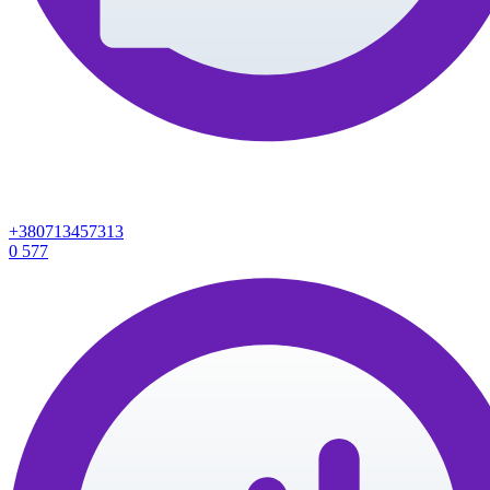
+380713457313
0
577