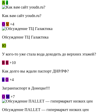
А
d
Как вам сайт youdn.ru?
О
V
+4
Обсуждение ТЦ Галактика
Ю
У кого-то уже стала вода доходить до верхних этажей?
R
R
+10
Как долго вы ждали паспорт ДНР/РФ?
м
О
+4
Загранпаспорт в Донецке!!!
О
М
+7
Обсуждение ПАLLЕТ — гипермаркет низких цен