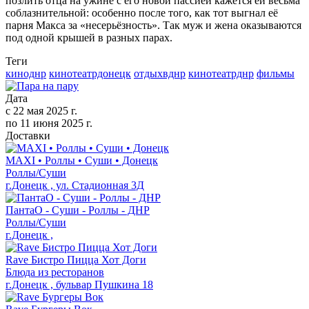
позлить отца на ужине с его новой пассией кажется ей весьма
соблазнительной: особенно после того, как тот выгнал её
парня Макса за «несерьёзность». Так муж и жена оказываются
под одной крышей в разных парах.
Теги
киноднр
кинотеатрдонецк
отдыхвднр
кинотеатрднр
фильмы
Дата
с
22 мая 2025 г.
по
11 июня 2025 г.
Доставки
MAXI • Роллы • Суши • Донецк
Роллы/Суши
г.Донецк , ул. Стадионная 3Д
ПантаО - Суши - Роллы - ДНР
Роллы/Суши
г.Донецк ,
Rave Бистро Пицца Хот Доги
Блюда из ресторанов
г.Донецк , бульвар Пушкина 18