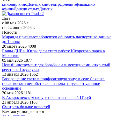
киноднр
киноДонецк
кинотеатрДонецк
афишакино
афишаДонецк
отдыхДонецк
Дата
с
08 мая 2026 г.
по
24 июня 2026 г.
Новости
Миранда призывает абонентов обновить паспортные данные
до 1 июля
20 марта 2025
4008
Главы ДНР и Югры дали старт работе Югорского парка в
Макеевке
05 мая 2026
1877
Новый инструмент для борьбы с алиментщиками: открытый
реестр на Госуслугах
13 января 2026
1562
Возвращение света в прифронтовую зону: в селе Саханка
после восьми лет обстрелов и тьмы запускают уличное
освещение
20 мая 2026
1181
В Амвросиевском округе появится первый IT-куб
21 апреля 2026
1168
Смотреть больше новостей
Вам могут понравиться