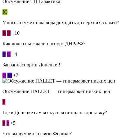
Обсуждение ТЦ Галактика
Ю
У кого-то уже стала вода доходить до верхних этажей?
R
R
+10
Как долго вы ждали паспорт ДНР/РФ?
м
О
+4
Загранпаспорт в Донецке!!!
О
М
+7
Обсуждение ПАLLЕТ — гипермаркет низких цен
Р
Где в Донецке самая вкусная пицца на доставку?
Р
p
+5
Что вы думаете о связи Феникс?