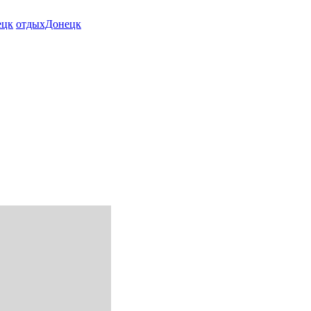
ецк
отдыхДонецк