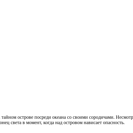
йном острове посреди океана со своими сородичами. Несмотря н
онец света в момент, когда над островом нависает опасность.