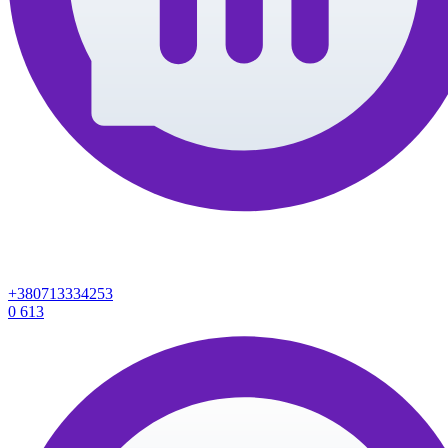
+380713334253
0
613