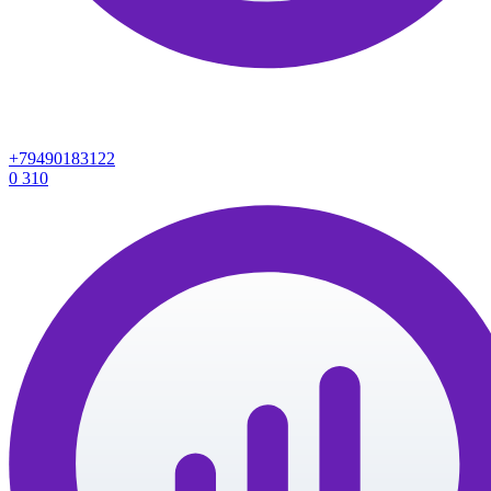
+79490183122
0
310