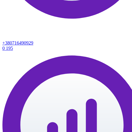
+380716490929
0
195