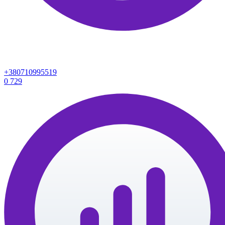
+380710995519
0
729