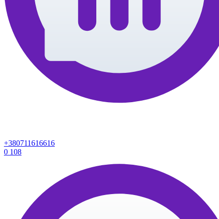
+380711616616
0
108