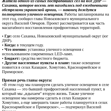
Жители одного из самых пострадавших сел на юге ДНР —
Саханки, которое восемь лет находилось под ежедневными
обстрелами украинской армии, — наконец дождутся
полноценного уличного освещения.
Работы запланированы на
этот год, сообщил глава Новоазовского муниципального
округа Василий Овчаров. Проект рассматривается как часть
масштабного восстановления прифронтовых территорий.
•
Где:
село Саханка, Новоазовский муниципальный округ (юг
ДНР).
•
Когда:
в текущем году.
•
Что именно:
установка уличного освещения с
использованием современных LED-ламп.
•
Бюджет:
средства местного бюджета.
•
Другие населенные пункты в плане:
также освещение
появится в селах Казацкое, Хомутово, Красноармейское и
Приморское.
Прямая речь главы округа:
«В этом году мы планируем сделать уличное освещение в селе
Саханка — это бывший прифронтовой населенный пункт, в
который мы „вдыхаем“ вторую жизнь. Также уличное
освещение мы намерены сделать в селах Казацкое и
Хомутово, а еще завершить такие работы планируется в селах
Красноармейское и Приморское», — подчеркнул Василий