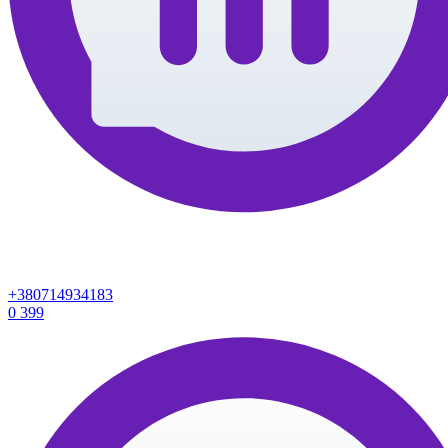
+380714934183
0
399