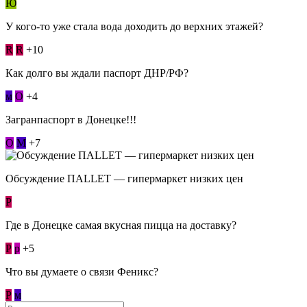
Ю
У кого-то уже стала вода доходить до верхних этажей?
R
R
+10
Как долго вы ждали паспорт ДНР/РФ?
м
О
+4
Загранпаспорт в Донецке!!!
О
М
+7
Обсуждение ПАLLЕТ — гипермаркет низких цен
Р
Где в Донецке самая вкусная пицца на доставку?
Р
p
+5
Что вы думаете о связи Феникс?
Р
м