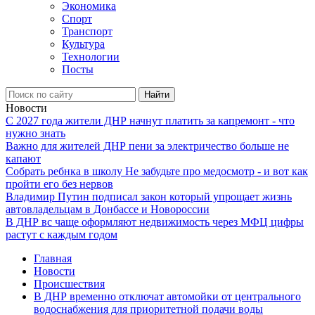
Экономика
Спорт
Транспорт
Культура
Технологии
Посты
Найти
Новости
С 2027 года жители ДНР начнут платить за капремонт - что
нужно знать
Важно для жителей ДНР пени за электричество больше не
капают
Собрать ребнка в школу Не забудьте про медосмотр - и вот как
пройти его без нервов
Владимир Путин подписал закон который упрощает жизнь
автовладельцам в Донбассе и Новороссии
В ДНР вс чаще оформляют недвижимость через МФЦ цифры
растут с каждым годом
Главная
Новости
Происшествия
В ДНР временно отключат автомойки от центрального
водоснабжения для приоритетной подачи воды