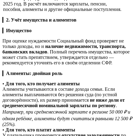
2025 год. В расчёт включаются зарплаты, пенсии,
пособия, алименты и другие официальные поступления.
▎
2. Учёт имущества и алиментов
▎
Имущество
При оценке нуждаемости Социальный фонд проверяет не
только доходы, но и
наличие недвижимости, транспорта,
банковских вкладов
. Полный перечень имущества, которое
может стать препятствием, утверждается отдельно —
рекомендуется уточнять его в своём отделении СФР.
▎
Алименты: двойная роль
•
Для того, кто получает алименты
Алименты учитываются в составе дохода семьи. Если
алименты выплачиваются без решения суда (по устной
договорённости), их размер принимается
не ниже доли от
среднемесячной номинальной зарплаты по региону
.
Например, при среднемесячной зарплате в регионе 50 000 ₽ и
одном ребёнке, алименты будут считаться равными 12 500 ₽
(25%).
•
Для того, кто платит алименты
У плательщика проверяется
отсутствие задолженности
по