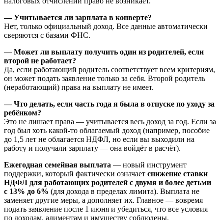
налоговых отчислений право не возникает.
— Учитывается ли зарплата в конверте?
Нет, только официальный доход. Все данные автоматически
сверяются с базами ФНС.
— Может ли выплату получить один из родителей, если
второй не работает?
Да, если работающий родитель соответствует всем критериям,
он может подать заявление только за себя. Второй родитель
(неработающий) права на выплату не имеет.
— Что делать, если часть года я была в отпуске по уходу за
ребёнком?
Это не лишает права — учитывается весь доход за год. Если за
год был хоть какой-то облагаемый доход (например, пособие
до 1,5 лет не облагается НДФЛ, но если вы выходили на
работу и получали зарплату — она войдёт в расчёт).
Ежегодная семейная выплата
— новый инструмент
поддержки, который фактически означает
снижение ставки
НДФЛ для работающих родителей с двумя и более детьми
с 13% до 6%
(для дохода в пределах лимита). Выплата не
заменяет другие меры, а дополняет их. Главное — вовремя
подать заявление после 1 июня и убедиться, что все условия
по доходам, алиментам и имуществу соблюдены.