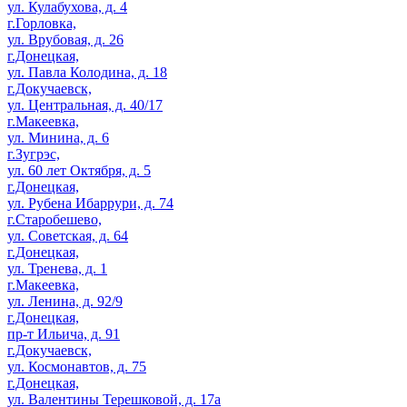
ул. Кулабухова, д. 4
г.Горловка,
ул. Врубовая, д. 26
г.Донецкая,
ул. Павла Колодина, д. 18
г.Докучаевск,
ул. Центральная, д. 40/17
г.Макеевка,
ул. Минина, д. 6
г.Зугрэс,
ул. 60 лет Октября, д. 5
г.Донецкая,
ул. Рубена Ибаррури, д. 74
г.Старобешево,
ул. Советская, д. 64
г.Донецкая,
ул. Тренева, д. 1
г.Макеевка,
ул. Ленина, д. 92/9
г.Донецкая,
пр-т Ильича, д. 91
г.Докучаевск,
ул. Космонавтов, д. 75
г.Донецкая,
ул. Валентины Терешковой, д. 17а