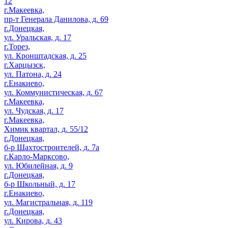
12
г.Макеевка,
пр-т Генерала Данилова, д. 69
г.Донецкая,
ул. Уральская, д. 17
г.Торез,
ул. Кронштадская, д. 25
г.Харцызск,
ул. Патона, д. 24
г.Енакиево,
ул. Коммунистическая, д. 67
г.Макеевка,
ул. Чудская, д. 17
г.Макеевка,
Химик квартал, д. 55/12
г.Донецкая,
б-р Шахтостроителей, д. 7а
г.Карло-Марксово,
ул. Юбилейная, д. 9
г.Донецкая,
б-р Школьный, д. 17
г.Енакиево,
ул. Магистральная, д. 119
г.Донецкая,
ул. Кирова, д. 43