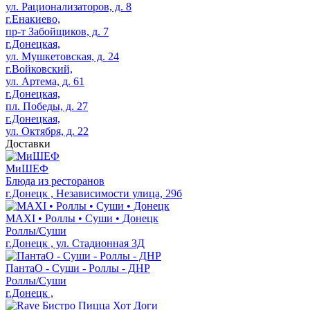
ул. Рационализаторов, д. 8
г.Енакиево,
пр-т Забойщиков, д. 7
г.Донецкая,
ул. Мушкетовская, д. 24
г.Войковский,
ул. Артема, д. 61
г.Донецкая,
пл. Победы, д. 27
г.Донецкая,
ул. Октября, д. 22
Доставки
МиШЕФ
Блюда из ресторанов
г.Донецк , Независимости улица, 29б
MAXI • Роллы • Суши • Донецк
Роллы/Суши
г.Донецк , ул. Стадионная 3Д
ПантаО - Суши - Роллы - ДНР
Роллы/Суши
г.Донецк ,