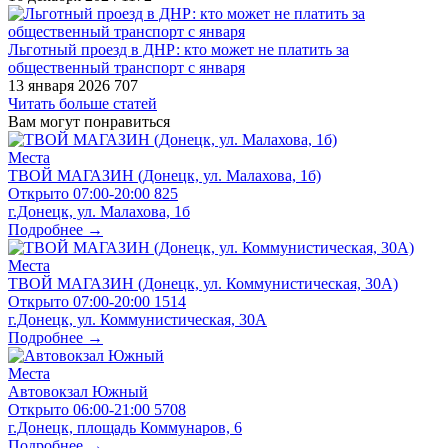
Льготный проезд в ДНР: кто может не платить за
общественный транспорт с января
13 января 2026
707
Читать больше статей
Вам могут понравиться
Места
ТВОЙ МАГАЗИН (Донецк, ул. Малахова, 1б)
Открыто
07:00-20:00
825
г.Донецк, ул. Малахова, 1б
Подробнее →
Места
ТВОЙ МАГАЗИН (Донецк, ул. Коммунистическая, 30А)
Открыто
07:00-20:00
1514
г.Донецк, ул. Коммунистическая, 30А
Подробнее →
Места
Автовокзал Южный
Открыто
06:00-21:00
5708
г.Донецк, площадь Коммунаров, 6
Подробнее →