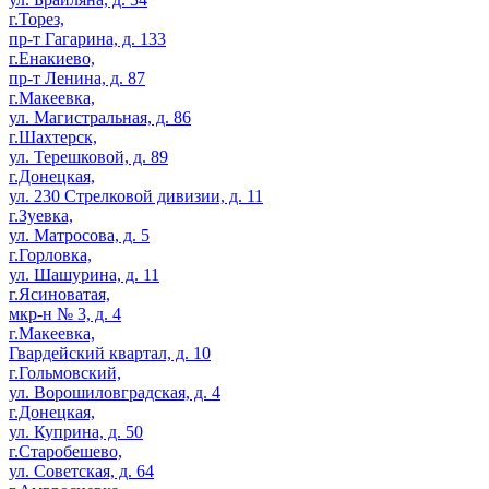
г.Торез,
пр-т Гагарина, д. 133
г.Енакиево,
пр-т Ленина, д. 87
г.Макеевка,
ул. Магистральная, д. 86
г.Шахтерск,
ул. Терешковой, д. 89
г.Донецкая,
ул. 230 Стрелковой дивизии, д. 11
г.Зуевка,
ул. Матросова, д. 5
г.Горловка,
ул. Шашурина, д. 11
г.Ясиноватая,
мкр-н № 3, д. 4
г.Макеевка,
Гвардейский квартал, д. 10
г.Гольмовский,
ул. Ворошиловградская, д. 4
г.Донецкая,
ул. Куприна, д. 50
г.Старобешево,
ул. Советская, д. 64