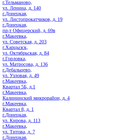
г.Тельманово,
ул. Ленина, д. 140
г.Донецкая,
ул. Листопрокатчиков, д. 19
г.Донецкая,
пр-т Офицерский, д. 69в
г.Макеевка,
ул. Советская, д. 203
г.Харцызск,
ул. Октябрьская, д. 84
г.Горловка,
ул. Матросова, д. 136
г.Дебальцево,
ул. Узловая, д. 49
г.Макеевка,
Квартал 5Б, д.1
г.Макеевка,
Калининский микрорайон, д. 4
г.Макеевка,
Квартал 8, д. 1
г.Донецкая,
ул. Кирова, д. 113
г.Макеевка,
ул. Титова, д. 7
г.Донецкая,