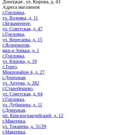
Донецкая
,
ул. Кирова, д. 43
Адреса магазинов
г.Горловка,
ул. Возняка, д. 11
г.Безыменное,
ул. Советская, д. 47
г.Горловка,
ул. Вересаева, д. 15
г.Ясиноватая,
мкр-н Зорька, д. 1
г.Горловка,
ул. Кирова, д. 19
г.Торез,
Микрорайон 4, д. 27
г.Донецкая,
ул. Артема, д. 282
г.Старобешево,
ул. Советская, д. 64
г.Горловка,
ул. Дубинина, д. 11
г.Донецкая,
пр. Красногвардейский, д. 12
г.Макеевка,
ул. Токарева, д. 31/29
г.Макеевка,