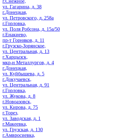
г.Снежное,
ул. Гагарина, д. 38
г.Донецкая,
ул. Петровского, д. 258а
г.Горловка,
ул. Поля Робсона, д. 15а/50
г.Енакиево,
пр-т Горняков, д. 11
г.Грузско-Зорянское,
ул. Центральная, д. 13
г.Харцызск,
мкр-н Металлургов, д. 4
г.Донецкая,
ул. Куйбышева, д. 5
г.Докучаевск,
ул. Центральная, д. 91
г.Горловка,
ул. Жукова, д. 8
г.Новоазовск,
ул. Кирова, д. 75
г.Торез,
ул. Заводская, д. 1
г.Макеевка,
ул. Грузская, д. 130
г.Амвросиевка,