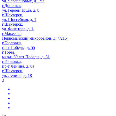
ул. Черепановых, д. 153
г.Донецкая,
ул. Героев Труда, д. 8
г.Шахтерск,
ул. Шоссейная, д. 1
г.Шахтерск,
ул. Филатова, д. 1
г.Макеевка,
Первомайский микрорайон, д. 4/215
г.Горловка,
пр-т Победы, д. 55
г.Торез,
мкр-н 30 лет Победы, д. 31
г.Горловка,
пр-т Ленина, д. 8а
г.Шахтерск,
ул. Ленина, д. 18
3