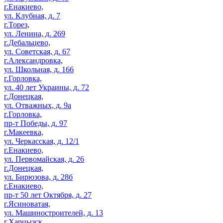
г.Енакиево,
ул. Клубная, д. 7
г.Торез,
ул. Ленина, д. 269
г.Дебальцево,
ул. Советская, д. 67
г.Александровка,
ул. Школьная, д. 166
г.Горловка,
ул. 40 лет Украины, д. 72
г.Донецкая,
ул. Отважных, д. 9а
г.Горловка,
пр-т Победы, д. 97
г.Макеевка,
ул. Черкасская, д. 12/1
г.Енакиево,
ул. Первомайская, д. 26
г.Донецкая,
ул. Бирюзова, д. 28б
г.Енакиево,
пр-т 50 лет Октября, д. 27
г.Ясиноватая,
ул. Машиностроителей, д. 13
г.Харцызск,