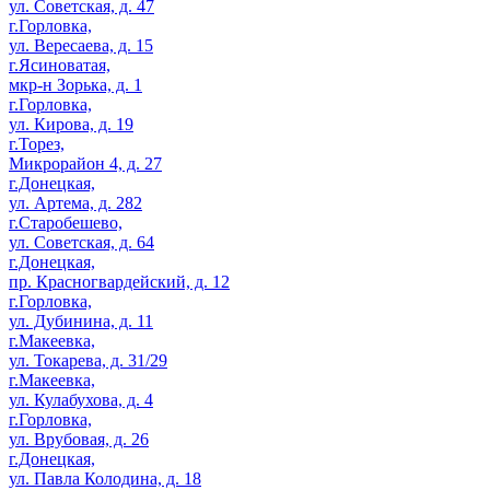
ул. Советская, д. 47
г.Горловка,
ул. Вересаева, д. 15
г.Ясиноватая,
мкр-н Зорька, д. 1
г.Горловка,
ул. Кирова, д. 19
г.Торез,
Микрорайон 4, д. 27
г.Донецкая,
ул. Артема, д. 282
г.Старобешево,
ул. Советская, д. 64
г.Донецкая,
пр. Красногвардейский, д. 12
г.Горловка,
ул. Дубинина, д. 11
г.Макеевка,
ул. Токарева, д. 31/29
г.Макеевка,
ул. Кулабухова, д. 4
г.Горловка,
ул. Врубовая, д. 26
г.Донецкая,
ул. Павла Колодина, д. 18