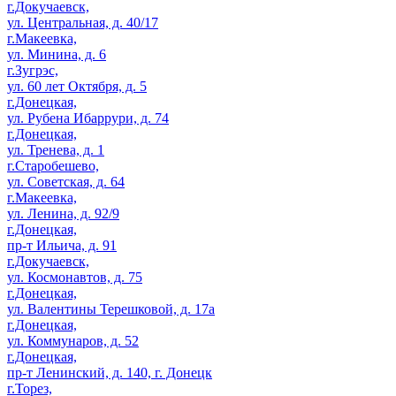
г.Докучаевск,
ул. Центральная, д. 40/17
г.Макеевка,
ул. Минина, д. 6
г.Зугрэс,
ул. 60 лет Октября, д. 5
г.Донецкая,
ул. Рубена Ибаррури, д. 74
г.Донецкая,
ул. Тренева, д. 1
г.Старобешево,
ул. Советская, д. 64
г.Макеевка,
ул. Ленина, д. 92/9
г.Донецкая,
пр-т Ильича, д. 91
г.Докучаевск,
ул. Космонавтов, д. 75
г.Донецкая,
ул. Валентины Терешковой, д. 17а
г.Донецкая,
ул. Коммунаров, д. 52
г.Донецкая,
пр-т Ленинский, д. 140, г. Донецк
г.Торез,