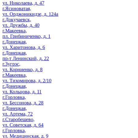
ул. Николаева, д. 47
г.Ясиноватая,
ул. Орджоникидзе, д. 124а
г.Докучаевск,
ул. Дружбы, д. 40
г.Макеевка,
пл. Грибиниченко, д. 1
г.Донецкая,
ул. Харитонова, д. 6
г.Донецкая,
пр-т Ленинский, д. 22
г.Зугрэс,
ул. Корниенко, д. 8
г.Макеевка,
ул. Тихомирова, д. 2/10
г.Донецкая,
ул. Кольцова, д. 11
г.Горловка,
ул. Бессонова, д. 28
г.Донецкая,
ул. Артема, 72
г.Старобешево,
ул. Советская, д. 64
г.Горловка,
ул. Медицинская, д. 9