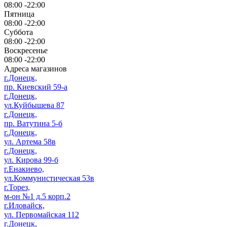
08:00 -22:00
Пятница
08:00 -22:00
Суббота
08:00 -22:00
Воскресенье
08:00 -22:00
Адреса магазинов
г.Донецк,
пр. Киевский 59-а
г.Донецк,
ул.Куйбышева 87
г.Донецк,
пр. Ватутина 5-б
г.Донецк,
ул. Артема 58в
г.Донецк,
ул. Кирова 99-б
г.Енакиево,
ул.Коммунистическая 53в
г.Торез,
м-он №1 д.5 корп.2
г.Иловайск,
ул. Первомайская 112
г.Донецк,