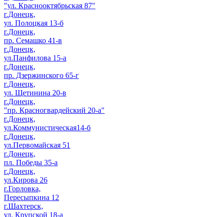
"ул. Краснооктябрьская 87"
г.Донецк,
ул. Полоцкая 13-б
г.Донецк,
пр. Семашко 41-в
г.Донецк,
ул.Панфилова 15-а
г.Донецк,
пр. Дзержинского 65-г
г.Донецк,
ул. Щетинина 20-в
г.Донецк,
"пр. Красногвардейский 20-а"
г.Донецк,
ул.Коммунистическая14-б
г.Донецк,
ул.Первомайская 51
г.Донецк,
пл. Победы 35-а
г.Донецк,
ул.Кирова 26
г.Горловка,
Пересыпкина 12
г.Шахтерск,
ул. Крупской 18-а