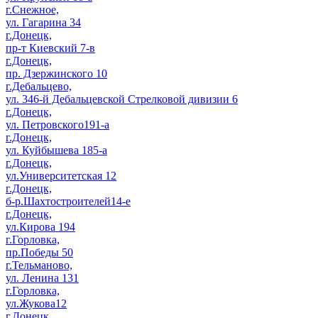
г.Снежное,
ул. Гагарина 34
г.Донецк,
пр-т Киевский 7-в
г.Донецк,
пр. Дзержинского 10
г.Дебальцево,
ул. 346-й Дебальцевской Стрелковой дивизии 6
г.Донецк,
ул. Петровского191-а
г.Донецк,
ул. Куйбышева 185-а
г.Донецк,
ул.Университетская 12
г.Донецк,
б-р.Шахтостроителей14-е
г.Донецк,
ул.Кирова 194
г.Горловка,
пр.Победы 50
г.Тельманово,
ул. Ленина 131
г.Горловка,
ул.Жукова12
г.Донецк,