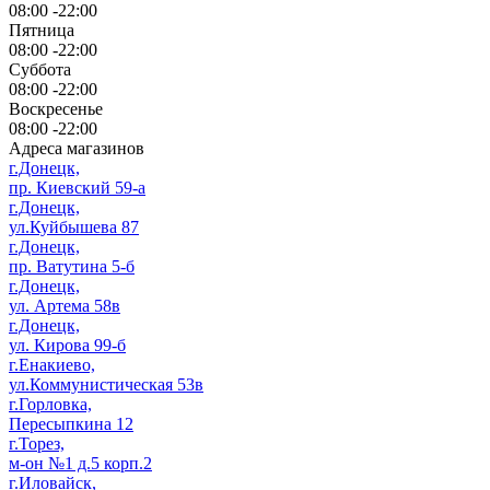
08:00 -22:00
Пятница
08:00 -22:00
Суббота
08:00 -22:00
Воскресенье
08:00 -22:00
Адреса магазинов
г.Донецк,
пр. Киевский 59-а
г.Донецк,
ул.Куйбышева 87
г.Донецк,
пр. Ватутина 5-б
г.Донецк,
ул. Артема 58в
г.Донецк,
ул. Кирова 99-б
г.Енакиево,
ул.Коммунистическая 53в
г.Горловка,
Пересыпкина 12
г.Торез,
м-он №1 д.5 корп.2
г.Иловайск,