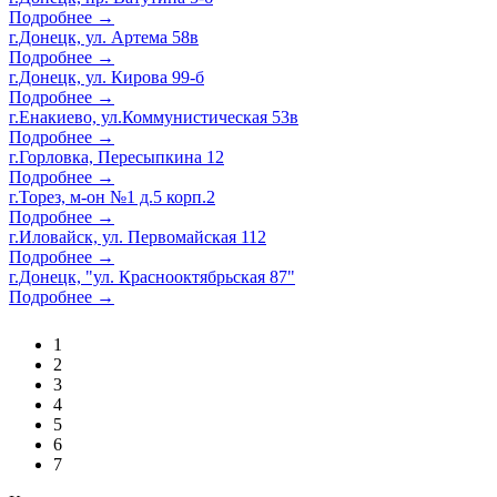
Подробнее →
г.Донецк, ул. Артема 58в
Подробнее →
г.Донецк, ул. Кирова 99-б
Подробнее →
г.Енакиево, ул.Коммунистическая 53в
Подробнее →
г.Горловка, Пересыпкина 12
Подробнее →
г.Торез, м-он №1 д.5 корп.2
Подробнее →
г.Иловайск, ул. Первомайская 112
Подробнее →
г.Донецк, "ул. Краснооктябрьская 87"
Подробнее →
1
2
3
4
5
6
7