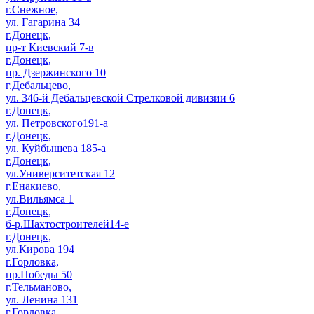
г.Снежное,
ул. Гагарина 34
г.Донецк,
пр-т Киевский 7-в
г.Донецк,
пр. Дзержинского 10
г.Дебальцево,
ул. 346-й Дебальцевской Стрелковой дивизии 6
г.Донецк,
ул. Петровского191-а
г.Донецк,
ул. Куйбышева 185-а
г.Донецк,
ул.Университетская 12
г.Енакиево,
ул.Вильямса 1
г.Донецк,
б-р.Шахтостроителей14-е
г.Донецк,
ул.Кирова 194
г.Горловка,
пр.Победы 50
г.Тельманово,
ул. Ленина 131
г.Горловка,