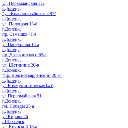
ул. Первомайская 112
г.Донецк,
"ул. Краснооктябрьская 87"
г.Донецк,
ул. Полоцкая 13-б
г.Донецк,
пр. Семашко 41-в
г.Донецк,
ул.Панфилова 15-а
г.Донецк,
пр. Дзержинского 65-г
г.Донецк,
ул. Щетинина 20-в
г.Донецк,
"пр. Красногвардейский 20-а"
г.Донецк,
ул.Коммунистическая14-б
г.Донецк,
ул.Первомайская 51
г.Донецк,
пл. Победы 35-а
г.Донецк,
ул.Кирова 26
г.Шахтерск,
ул. Крупской 18-а