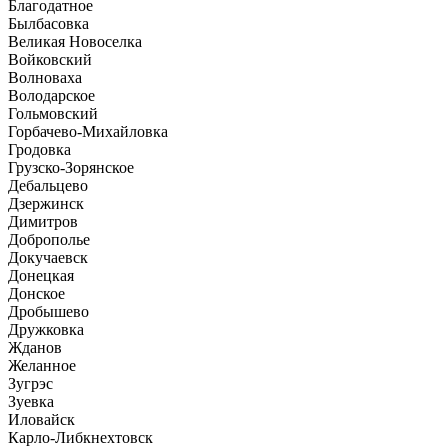
Благодатное
Былбасовка
Великая Новоселка
Войковский
Волноваха
Володарское
Гольмовский
Горбачево-Михайловка
Гродовка
Грузско-Зорянское
Дебальцево
Дзержинск
Димитров
Доброполье
Докучаевск
Донецкая
Донское
Дробышево
Дружковка
Жданов
Желанное
Зугрэс
Зуевка
Иловайск
Карло-Либкнехтовск