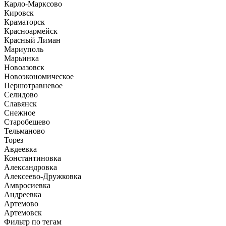
Карло-Марксово
Кировск
Краматорск
Красноармейск
Красный Лиман
Мариуполь
Марьинка
Новоазовск
Новоэкономическое
Першотравневое
Селидово
Славянск
Снежное
Старобешево
Тельманово
Торез
Авдеевка
Константиновка
Александровка
Алексеево-Дружковка
Амвросиевка
Андреевка
Артемово
Артемовск
Фильтр по тегам