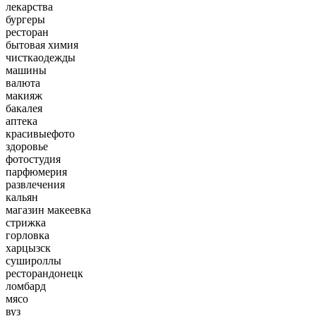
лекарства
бургеры
ресторан
бытовая химия
чисткаодежды
машины
валюта
макияж
бакалея
аптека
красивыефото
здоровье
фотостудия
парфюмерия
развлечения
кальян
магазин макеевка
стрижка
горловка
харцызск
сушироллы
ресторандонецк
ломбард
мясо
вуз