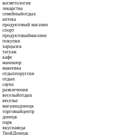
косметология
лекарства
семейныйотдых
аптека
продуктовый магазин
спорт
продуктовыймагазин
покупки
харцызск
татуаж
кафе
маникюр
макеевка
отдыхпорусски
отдых
сауна
развлечения
веселыйотдых
веселье
магазиндонецк
торговыйцентр
донецк
парк
вкуснаяеда
ТвойДонецк