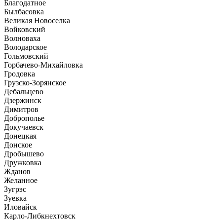
Благодатное
Былбасовка
Великая Новоселка
Войковский
Волноваха
Володарское
Гольмовский
Горбачево-Михайловка
Гродовка
Грузско-Зорянское
Дебальцево
Дзержинск
Димитров
Доброполье
Докучаевск
Донецкая
Донское
Дробышево
Дружковка
Жданов
Желанное
Зугрэс
Зуевка
Иловайск
Карло-Либкнехтовск