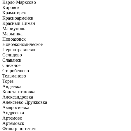
Карло-Марксово
Кировск
Краматорск
Красноармейск
Красный Лиман
Мариуполь
Марьинка
Новоазовск
Новоэкономическое
Першотравневое
Селидово
Славянск
Снежное
Старобешево
Тельманово
Торез
Авдеевка
Константиновка
Александровка
Алексеево-Дружковка
Амвросиевка
Андреевка
Артемово
Артемовск
Фильтр по тегам