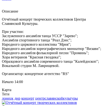
Описание
Отчётный концерт творческих коллективов Центра
Славянской Культуры.
При участии:
Заслуженного ансамбля танца УССР "Зарево";
Ансамбля спортивного танца "Реал Дэнс";
Народного циркового коллектива "Мрия";
Народного ансамбля хореографических миниатюр "Визави";
Народного ансамбля фольклорной песни "Проминь";
Хора ветеранов "Красная гвоздика";
Образцового ансамбля современного танца "Калейдоскоп";
Вокальной студии М. Лаврищевой.
Организатор: концертное агентство "RS"
Начало 14:00
Карта
Теги
донецк
днр
концерт
центрславянскойкультуры