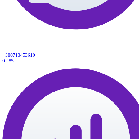
+380713453610
0
285