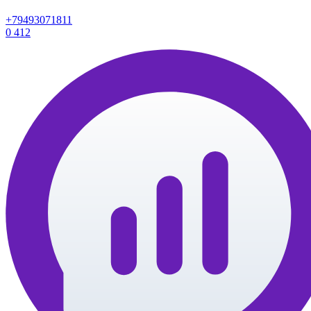
+79493071811
0
412