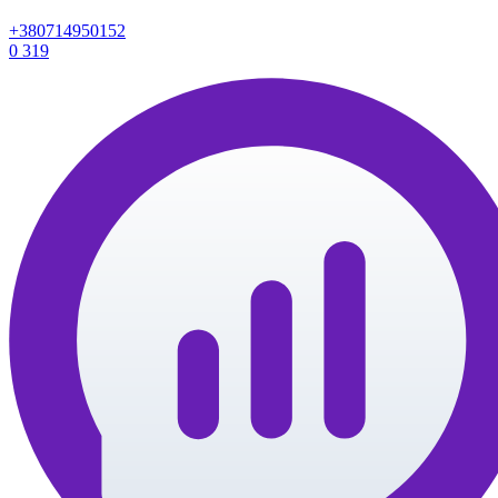
+380714950152
0
319