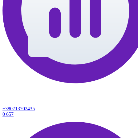
+380713702435
0
657