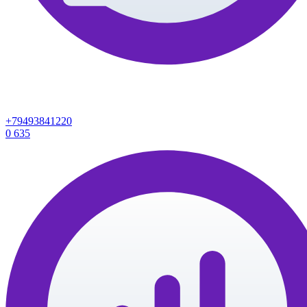
+79493841220
0
635