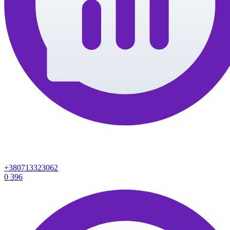
+380713323062
0
396