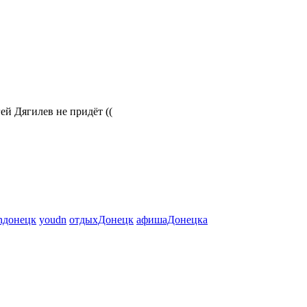
 Дягилев не придёт ((
onдонецк
youdn
отдыхДонецк
афишаДонецка