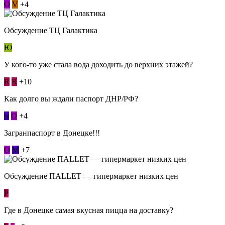
О
V
+4
Обсуждение ТЦ Галактика
Ю
У кого-то уже стала вода доходить до верхних этажей?
R
R
+10
Как долго вы ждали паспорт ДНР/РФ?
м
О
+4
Загранпаспорт в Донецке!!!
О
М
+7
Обсуждение ПАLLЕТ — гипермаркет низких цен
Р
Где в Донецке самая вкусная пицца на доставку?