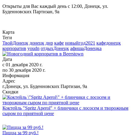
Открыты для Вас каждый день с 12:00, Донецк, ул.
Буденновских Партизан, 9а
Карта
Теги
ТвойДонецк
донецк
днр
кафе
новыйгод2021
кафедонецк
корпоратив
youdn
отдыхДонецк
афишаДонецка
Дата
с
01 декабря 2020 г.
по
30 декабря 2020 г.
Информация
Адрес
г.Донецк, ул. Буденновских Партизан, 9а
Скидки
Коктейль "Spritz Aperol" + блинчики с лососем и творожным
сыром по приятной цене
Пицца за 99 руб.!