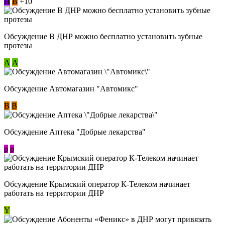
Н
В
+10
Обсуждение В ДНР можно бесплатно установить зубные
протезы
А
А
Обсуждение Автомагазин "Автомикс"
В
В
Обсуждение Аптека "Добрые лекарства"
p
p
Обсуждение Крымский оператор К-Телеком начинает
работать на территории ДНР
Y