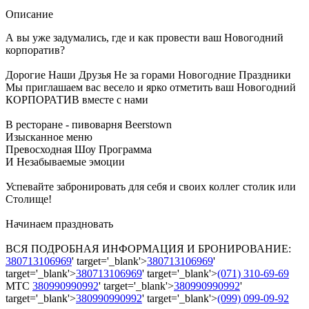
Описание
А вы уже задумались, где и как провести ваш Новогодний
корпоратив?
Дорогие Наши Друзья Не за горами Новогодние Праздники
Мы приглашаем вас весело и ярко отметить ваш Новогодний
КОРПОРАТИВ вместе с нами
В ресторане - пивоварня Beerstown
Изысканное меню
Превосходная Шоу Программа
И Незабываемые эмоции
Успевайте забронировать для себя и своих коллег столик или
Столище!
Начинаем праздновать
ВСЯ ПОДРОБНАЯ ИНФОРМАЦИЯ И БРОНИРОВАНИЕ:
380713106969
' target='_blank'>
380713106969
'
target='_blank'>
380713106969
' target='_blank'>
(071) 310-69-69
МТС
380990990992
' target='_blank'>
380990990992
'
target='_blank'>
380990990992
' target='_blank'>
(099) 099-09-92