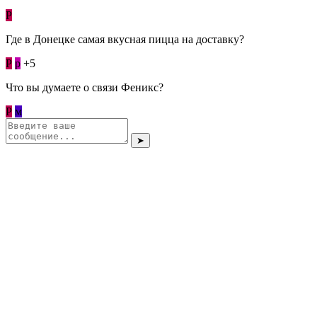
Р
Где в Донецке самая вкусная пицца на доставку?
Р
p
+5
Что вы думаете о связи Феникс?
Р
м
➤