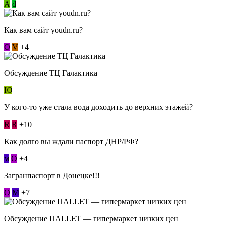
А
d
Как вам сайт youdn.ru?
О
V
+4
Обсуждение ТЦ Галактика
Ю
У кого-то уже стала вода доходить до верхних этажей?
R
R
+10
Как долго вы ждали паспорт ДНР/РФ?
м
О
+4
Загранпаспорт в Донецке!!!
О
М
+7
Обсуждение ПАLLЕТ — гипермаркет низких цен