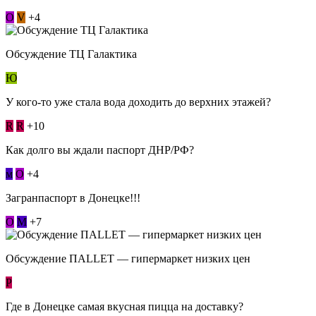
О
V
+4
Обсуждение ТЦ Галактика
Ю
У кого-то уже стала вода доходить до верхних этажей?
R
R
+10
Как долго вы ждали паспорт ДНР/РФ?
м
О
+4
Загранпаспорт в Донецке!!!
О
М
+7
Обсуждение ПАLLЕТ — гипермаркет низких цен
Р
Где в Донецке самая вкусная пицца на доставку?