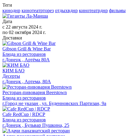
Теги
киноднр
кинотеатрторез
отдыхвднр
кинотеатрднр
фильмы
Дата
с
22 августа 2024 г.
по
02 октября 2024 г.
Доставки
Gibson Grill & Wine Bar
Блюда из ресторанов
г.Донецк , Артёма 80А
КИМ БАО
Десерты
г.Донецк , Артема, 80А
Ресторан-пивоварня Beerstown
Блюда из ресторанов
г.Город не указан , ул. Буденновских Партизан, 9а
Cafe RedСup | RDCP
Блюда из ресторанов
г.Донецк , Бульвар Пушкина, 25