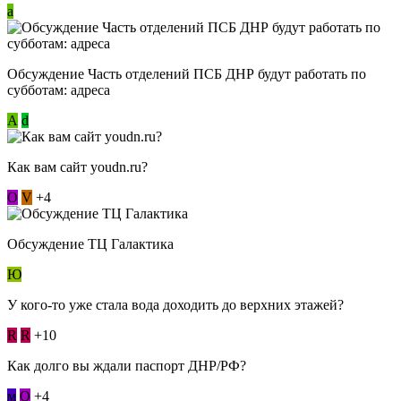
a
Обсуждение Часть отделений ПСБ ДНР будут работать по
субботам: адреса
А
d
Как вам сайт youdn.ru?
О
V
+4
Обсуждение ТЦ Галактика
Ю
У кого-то уже стала вода доходить до верхних этажей?
R
R
+10
Как долго вы ждали паспорт ДНР/РФ?
м
О
+4