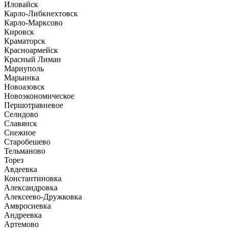
Иловайск
Карло-Либкнехтовск
Карло-Марксово
Кировск
Краматорск
Красноармейск
Красный Лиман
Мариуполь
Марьинка
Новоазовск
Новоэкономическое
Першотравневое
Селидово
Славянск
Снежное
Старобешево
Тельманово
Торез
Авдеевка
Константиновка
Александровка
Алексеево-Дружковка
Амвросиевка
Андреевка
Артемово