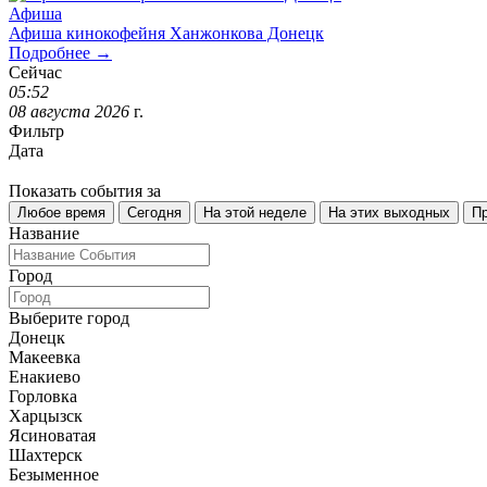
Афиша
Афиша кинокофейня Ханжонкова Донецк
Подробнее →
Сейчас
05
:
52
08
августа
2026
г.
Фильтр
Дата
Показать события за
Любое время
Сегодня
На этой неделе
На этих выходных
П
Название
Город
Выберите город
Донецк
Макеевка
Енакиево
Горловка
Харцызск
Ясиноватая
Шахтерск
Безыменное