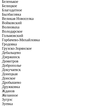
Беленькое
Белицкое
Благодатное
Былбасовка
Великая Новоселка
Войковский
Волноваха
Володарское
Гольмовский
Горбачево-Михайловка
Гродовка
Грузско-Зорянское
Дебальцево
Дзержинск
Димитров
Доброполье
Докучаевск
Донецкая
Донское
Дробышево
Дружковка
Жданов
Желанное
Зугрэс
Зуевка