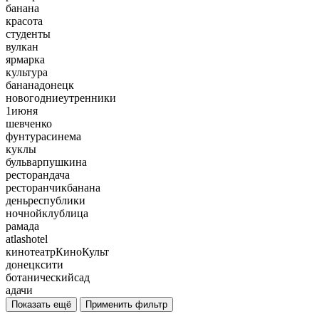
банана
красота
студенты
вулкан
ярмарка
культура
бананадонецк
новогодниеутренники
1июня
шевченко
фунтурасинема
куклы
бульварпушкина
ресторандача
ресторанчикбанана
деньреспублики
ночнойклублица
рамада
atlashotel
кинотеатрКиноКульт
донецксити
ботаническийсад
адачи
Показать ещё
Применить фильтр