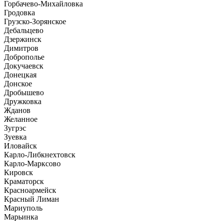
Горбачево-Михайловка
Гродовка
Грузско-Зорянское
Дебальцево
Дзержинск
Димитров
Доброполье
Докучаевск
Донецкая
Донское
Дробышево
Дружковка
Жданов
Желанное
Зугрэс
Зуевка
Иловайск
Карло-Либкнехтовск
Карло-Марксово
Кировск
Краматорск
Красноармейск
Красный Лиман
Мариуполь
Марьинка