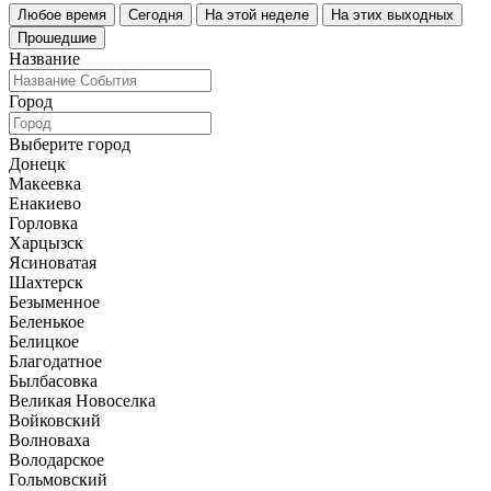
Любое время
Сегодня
На этой неделе
На этих выходных
Прошедшие
Название
Город
Выберите город
Донецк
Макеевка
Енакиево
Горловка
Харцызск
Ясиноватая
Шахтерск
Безыменное
Беленькое
Белицкое
Благодатное
Былбасовка
Великая Новоселка
Войковский
Волноваха
Володарское
Гольмовский