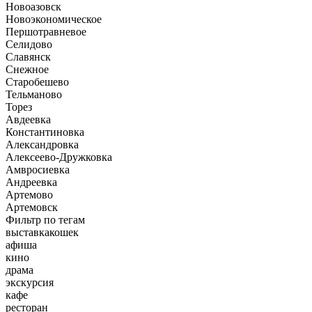
Новоазовск
Новоэкономическое
Першотравневое
Селидово
Славянск
Снежное
Старобешево
Тельманово
Торез
Авдеевка
Константиновка
Александровка
Алексеево-Дружковка
Амвросиевка
Андреевка
Артемово
Артемовск
Фильтр по тегам
выставкакошек
афиша
кино
драма
экскурсия
кафе
ресторан