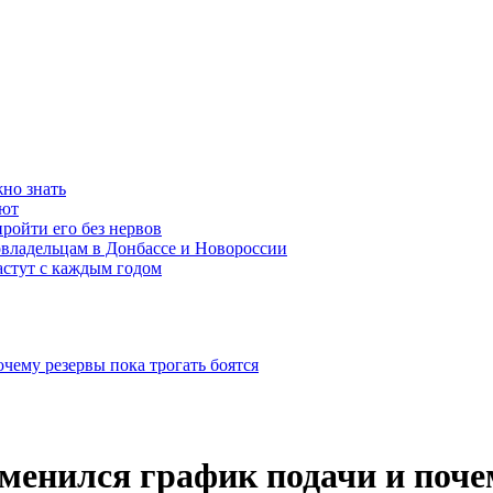
жно знать
ают
пройти его без нервов
владельцам в Донбассе и Новороссии
стут с каждым годом
чему резервы пока трогать боятся
менился график подачи и поче