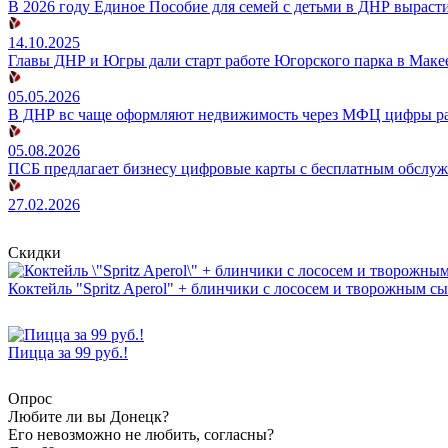
В 2026 году Единое Пособие для семей с детьми в ДНР вырасти
14.10.2025
Главы ДНР и Югры дали старт работе Югорского парка в Маке
05.05.2026
В ДНР вс чаще оформляют недвижимость через МФЦ цифры ра
05.08.2026
ПСБ предлагает бизнесу цифровые карты с бесплатным обслу
27.02.2026
Скидки
Коктейль "Spritz Aperol" + блинчики с лососем и творожным с
Пицца за 99 руб.!
Опрос
Любите ли вы Донецк?
Его невозможно не любить, согласны?