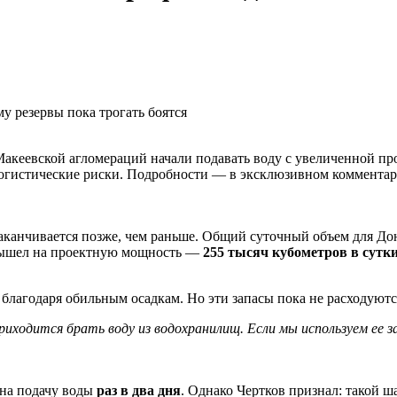
Макеевской агломераций начали подавать воду с увеличенной п
логистические риски. Подробности — в эксклюзивном комментар
 заканчивается позже, чем раньше. Общий суточный объем для Д
 вышел на проектную мощность —
255 тысяч кубометров в сутк
благодаря обильным осадкам. Но эти запасы пока не расходуютс
иходится брать воду из водохранилищ. Если мы используем ее за
 на подачу воды
раз в два дня
. Однако Чертков признал: такой ша