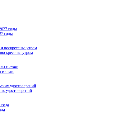
27 годы
 воскресенье утром
 и стаж
ких удостоверений
ода