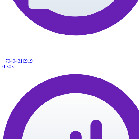
+79494316919
0
303