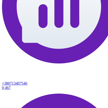
+380713407546
0
467