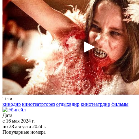
Теги
киноднр
кинотеатрторез
отдыхвднр
кинотеатрднр
фильмы
Дата
с
16 мая 2024 г.
по
28 августа 2024 г.
Популярные номера