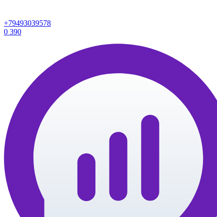
+79493039578
0
390