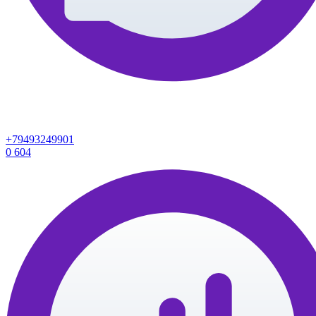
+79493249901
0
604