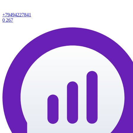
+79494227841
0
267