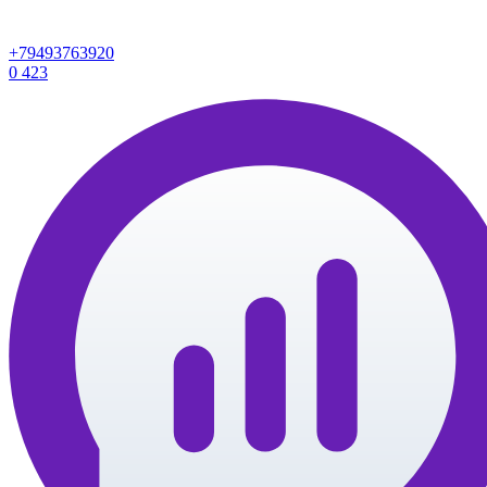
+79493763920
0
423