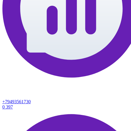
+79493561730
0
397