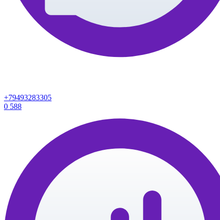
+79493283305
0
588