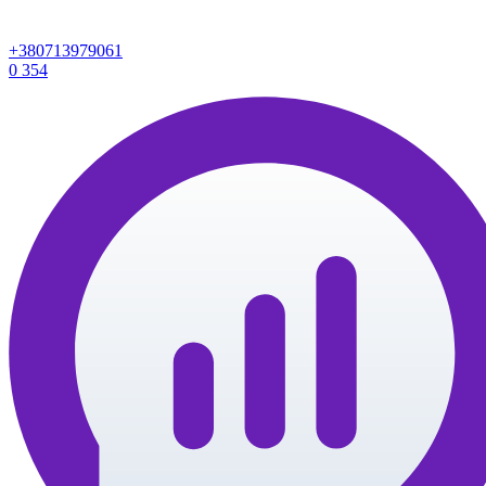
+380713979061
0
354