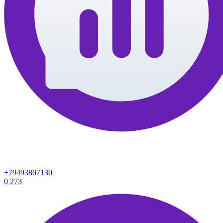
+79493807130
0
273