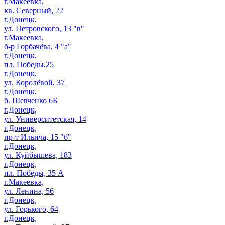
г.Макеевка,
кв. Северный, 22
г.Донецк,
ул. Петровского, 13 "в"
г.Макеевка,
б-р Горбачёва, 4 "а"
г.Донецк,
пл. Победы,25
г.Донецк,
ул. Королёвой, 37
г.Донецк,
б. Шевченко 6Б
г.Донецк,
ул. Университетская, 14
г.Донецк,
пр-т Ильича, 15 "б"
г.Донецк,
ул. Куйбышева, 183
г.Донецк,
пл. Победы, 35 А
г.Макеевка,
ул. Ленина, 56
г.Донецк,
ул. Горького, 64
г.Донецк,