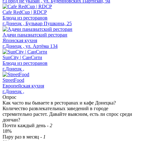
г.Город не указан , ул. Буденновских Партизан, 9а
Cafe RedСup | RDCP
Блюда из ресторанов
г.Донецк , Бульвар Пушкина, 25
Адачи паназиатский ресторан
Японская кухня
г.Донецк , ул. Артёма 134
SunCity | СанСити
Блюда из ресторанов
г.Донецк ,
StreetFood
Европейская кухня
г.Донецк ,
Опрос
Как часто вы бываете в ресторанах и кафе Донецка?
Количество развлекательных заведений в городе
стремительно растет. Давайте выясним, есть ли спрос среди
дончан?
Почти каждый день
-
2
18%
Пару раз в месяц
-
1