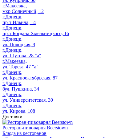
ул. Куприна, 50
г.Макеевка,
мкр Солнечный, 12
г.Донецк,
пр-т Ильича, 14
г.Донецк,
пр-т Богдана Хмельницкого, 16
г.Донецк,
ул. Полоцкая, 9
г.Донецк,
ул. Шутова, 28 "а"
г.Макеевка,
ул. Тореза, 47 "а"
г.Донецк,
ул. Краснооктябрьская, 87
г.Донецк,
бул. Пушкина, 34
г.Донецк,
ул. Университетская, 30
г.Донецк,
ул. Кирова, 108
Доставки
Ресторан-пивоварня Beerstown
Блюда из ресторанов