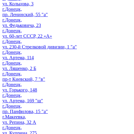
ул. Кольцова, 3
г.Донецк,
пр. Ленинский, 55 "а"
г.Донецк,
ул. Федьковича, 23
г.Донецк,
ул. 60-лет СССР, 22 «А»
г.Донецк,
ул. 230-й Стрелковой дивизии, 1 "а"
г.Донецк,
ул. Артема, 114
г.Донецк,
ул. Ляшенко, 2 Б
г.Донецк,
пр-т Киевский, 7 "в"
г.Донецк,
ул. Горького, 148
г.Донецк,
ул. Артема, 169 "ш"
г.Донецк,
пр. Панфилова, 15 "а"
г.Макеевка,
ул. Репина, 32 А
г.Донецк,
ул. Куприна, 275