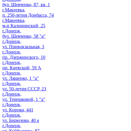
бул. Шевченко, 87, кв. 1
г.Макеевка,
п. 250-летия Донбасса, 74
г.Макеевка,
м-н Калининский, 25
г.Донецк,
бул. Шевченко, 58 "а"
г.Донецк,
ул. Привокзальная, 3
г.Донецк,
пр. Дзержинского, 10
г.Донецк,
пр. Киевский, 59 А
г.Донецк,
ул. Ляшенко, 1 "а"
г.Донецк,
ул. 50-летия СССР, 23
г.Донецк,
ул. Терешковой, 1 "а"
г.Донецк,
ул. Кирова, 441
г.Донецк,
ул. Бирюзова, 40 а
г.Донецк,
ул. Куйбышева, 87