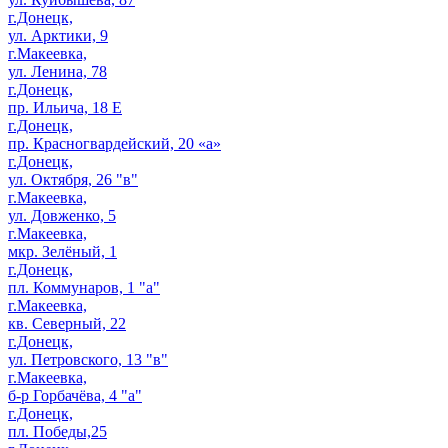
г.Донецк,
ул. Арктики, 9
г.Макеевка,
ул. Ленина, 78
г.Донецк,
пр. Ильича, 18 Е
г.Донецк,
пр. Красногвардейский, 20 «а»
г.Донецк,
ул. Октября, 26 "в"
г.Макеевка,
ул. Довженко, 5
г.Макеевка,
мкр. Зелёный, 1
г.Донецк,
пл. Коммунаров, 1 "а"
г.Макеевка,
кв. Северный, 22
г.Донецк,
ул. Петровского, 13 "в"
г.Макеевка,
б-р Горбачёва, 4 "а"
г.Донецк,
пл. Победы,25