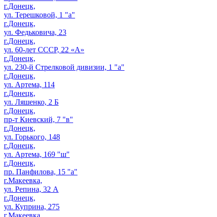
г.Донецк,
ул. Терешковой, 1 "а"
г.Донецк,
ул. Федьковича, 23
г.Донецк,
ул. 60-лет СССР, 22 «А»
г.Донецк,
ул. 230-й Стрелковой дивизии, 1 "а"
г.Донецк,
ул. Артема, 114
г.Донецк,
ул. Ляшенко, 2 Б
г.Донецк,
пр-т Киевский, 7 "в"
г.Донецк,
ул. Горького, 148
г.Донецк,
ул. Артема, 169 "ш"
г.Донецк,
пр. Панфилова, 15 "а"
г.Макеевка,
ул. Репина, 32 А
г.Донецк,
ул. Куприна, 275
г.Макеевка,