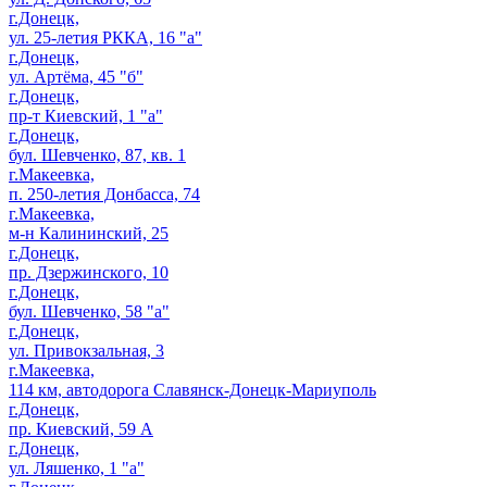
г.Донецк,
ул. 25-летия РККА, 16 "а"
г.Донецк,
ул. Артёма, 45 "б"
г.Донецк,
пр-т Киевский, 1 "а"
г.Донецк,
бул. Шевченко, 87, кв. 1
г.Макеевка,
п. 250-летия Донбасса, 74
г.Макеевка,
м-н Калининский, 25
г.Донецк,
пр. Дзержинского, 10
г.Донецк,
бул. Шевченко, 58 "а"
г.Донецк,
ул. Привокзальная, 3
г.Макеевка,
114 км, автодорога Славянск-Донецк-Мариуполь
г.Донецк,
пр. Киевский, 59 А
г.Донецк,
ул. Ляшенко, 1 "а"