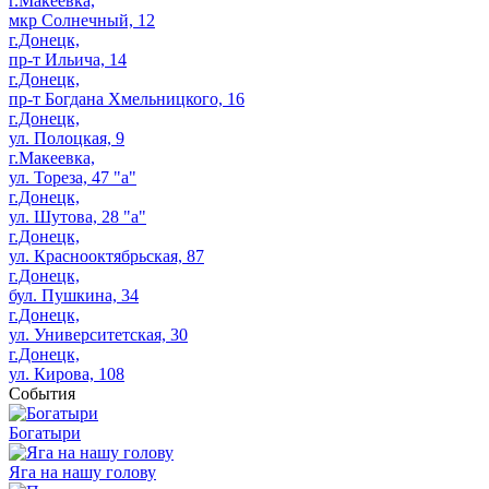
г.Макеевка,
мкр Солнечный, 12
г.Донецк,
пр-т Ильича, 14
г.Донецк,
пр-т Богдана Хмельницкого, 16
г.Донецк,
ул. Полоцкая, 9
г.Макеевка,
ул. Тореза, 47 "а"
г.Донецк,
ул. Шутова, 28 "а"
г.Донецк,
ул. Краснооктябрьская, 87
г.Донецк,
бул. Пушкина, 34
г.Донецк,
ул. Университетская, 30
г.Донецк,
ул. Кирова, 108
События
Богатыри
Яга на нашу голову