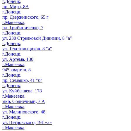
г.Донецк,
пр. Мира, 8А
г.Донецк,
пр. Дзержинского, 65 г
г.Макеевка,
пл. Грибиниченко, 7
г.Донецк,
ул. 230 Стрелковой Дивизии, 8 "а"
г.Донецк,
ул. Текстильщиков, 8 "а"
г.Донецк,
ул. Артёма, 130
г.Макеевка,
945 квартал, 8
г.Донецк,
пр. Семашко, 41 "б"
г.Донецк,
ул. Куйбышева, 178
г.Макеевка,
мкр. Солнечный, 7 А
г.Макеевка,
ул. Малиновского, 48
г.Донецк,
ул. Петровского, 191 «а»
г.Макеевка,