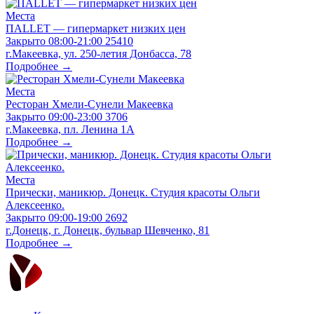
Места
ПАLLЕТ — гипермаркет низких цен
Закрыто
08:00-21:00
25410
г.Макеевка, ул. 250-летия Донбасса, 78
Подробнее →
Места
Ресторан Хмели-Сунели Макеевка
Закрыто
09:00-23:00
3706
г.Макеевка, пл. Ленина 1А
Подробнее →
Места
Прически, маникюр. Донецк. Студия красоты Ольги
Алексеенко.
Закрыто
09:00-19:00
2692
г.Донецк, г. Донецк, бульвар Шевченко, 81
Подробнее →