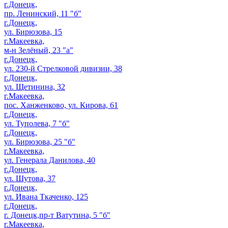
г.Донецк,
пр. Ленинский, 11 "б"
г.Донецк,
ул. Бирюзова, 15
г.Макеевка,
м-н Зелёный, 23 "а"
г.Донецк,
ул. 230-й Стрелковой дивизии, 38
г.Донецк,
ул. Щетинина, 32
г.Макеевка,
пос. Ханженково, ул. Кирова, 61
г.Донецк,
ул. Туполева, 7 "б"
г.Донецк,
ул. Бирюзова, 25 "б"
г.Макеевка,
ул. Генерала Данилова, 40
г.Донецк,
ул. Шутова, 37
г.Донецк,
ул. Ивана Ткаченко, 125
г.Донецк,
г. Донецк,пр-т Ватутина, 5 "б"
г.Макеевка,