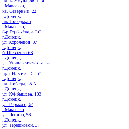
пл. Коммунаров, 1 "а"
г.Макеевка,
кв. Северный, 22
г.Донецк,
пл. Победы,25
г.Макеевка,
б-р Горбачёва, 4 "а"
г.Донецк,
ул. Королёвой, 37
г.Донецк,
б. Шевченко 6Б
г.Донецк,
ул. Университетская, 14
г.Донецк,
пр-т Ильича, 15 "б"
г.Донецк,
пл. Победы, 35 А
г.Донецк,
ул. Куйбышева, 183
г.Донецк,
ул. Горького, 64
г.Макеевка,
ул. Ленина, 56
г.Донецк,
ул. Терешковой, 37