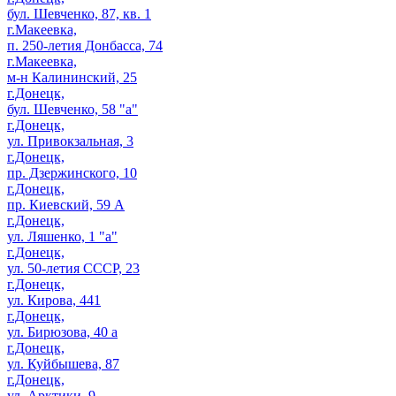
бул. Шевченко, 87, кв. 1
г.Макеевка,
п. 250-летия Донбасса, 74
г.Макеевка,
м-н Калининский, 25
г.Донецк,
бул. Шевченко, 58 "а"
г.Донецк,
ул. Привокзальная, 3
г.Донецк,
пр. Дзержинского, 10
г.Донецк,
пр. Киевский, 59 А
г.Донецк,
ул. Ляшенко, 1 "а"
г.Донецк,
ул. 50-летия СССР, 23
г.Донецк,
ул. Кирова, 441
г.Донецк,
ул. Бирюзова, 40 а
г.Донецк,
ул. Куйбышева, 87
г.Донецк,
ул. Арктики, 9