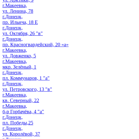
г.Макеевка,
ул. Ленина, 78
г.Донецк,
пр. Ильича, 18 Е
г.Донецк,
ул. Октября, 26 "в"
г.Донецк,
пр. Красногвардейский, 20 «а»
г.Макеевка,
ул. Довженко, 5
г.Макеевка,
мкр. Зелёный, 1
г.Донецк,
пл. Коммунаров, 1 "а"
г.Донецк,
ул. Петровского, 13 "в"
г.Макеевка,
кв. Северный, 22
г.Макеевка,
б-р Горбачёва, 4 "а"
г.Донецк,
пл. Победы,25
г.Донецк,
ул. Королёвой, 37