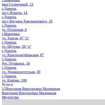
г.Макеевка,
мкр Солнечный, 12
г.Донецк,
пр-т Ильича, 14
г.Донецк,
пр-т Богдана Хмельницкого, 16
г.Донецк,
ул. Полоцкая, 9
г.Макеевка,
ул. Тореза, 47 "а"
г.Донецк,
ул. Шутова, 28 "а"
г.Донецк,
ул. Краснооктябрьская, 87
г.Донецк,
бул. Пушкина, 34
г.Донецк,
ул. Университетская, 30
г.Донецк,
ул. Кирова, 108
Услуги
Виктория Викторовна Малеваная
Медсестра