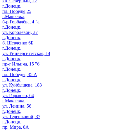
кв. Северный, 22
г.Донецк,
пл. Победы,25
г.Макеевка,
б-р Горбачёва, 4 "а"
г.Донецк,
ул. Королёвой, 37
г.Донецк,
б. Шевченко 6Б
г.Донецк,
ул. Университетская, 14
г.Донецк,
пр-т Ильича, 15 "б"
г.Донецк,
пл. Победы, 35 А
г.Донецк,
ул. Куйбышева, 183
г.Донецк,
ул. Горького, 64
г.Макеевка,
ул. Ленина, 56
г.Донецк,
ул. Терешковой, 37
г.Донецк,
пр. Мира, 8А