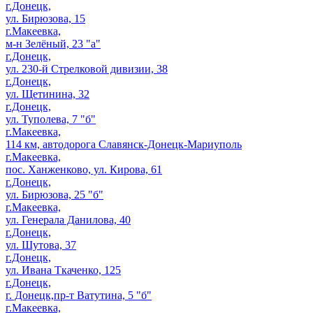
г.Донецк,
ул. Бирюзова, 15
г.Макеевка,
м-н Зелёный, 23 "а"
г.Донецк,
ул. 230-й Стрелковой дивизии, 38
г.Донецк,
ул. Щетинина, 32
г.Донецк,
ул. Туполева, 7 "б"
г.Макеевка,
114 км, автодорога Славянск-Донецк-Мариуполь
г.Макеевка,
пос. Ханженково, ул. Кирова, 61
г.Донецк,
ул. Бирюзова, 25 "б"
г.Макеевка,
ул. Генерала Данилова, 40
г.Донецк,
ул. Шутова, 37
г.Донецк,
ул. Ивана Ткаченко, 125
г.Донецк,
г. Донецк,пр-т Ватутина, 5 "б"
г.Макеевка,