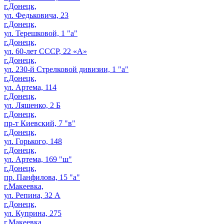
г.Донецк,
ул. Федьковича, 23
г.Донецк,
ул. Терешковой, 1 "а"
г.Донецк,
ул. 60-лет СССР, 22 «А»
г.Донецк,
ул. 230-й Стрелковой дивизии, 1 "а"
г.Донецк,
ул. Артема, 114
г.Донецк,
ул. Ляшенко, 2 Б
г.Донецк,
пр-т Киевский, 7 "в"
г.Донецк,
ул. Горького, 148
г.Донецк,
ул. Артема, 169 "ш"
г.Донецк,
пр. Панфилова, 15 "а"
г.Макеевка,
ул. Репина, 32 А
г.Донецк,
ул. Куприна, 275
г.Макеевка,