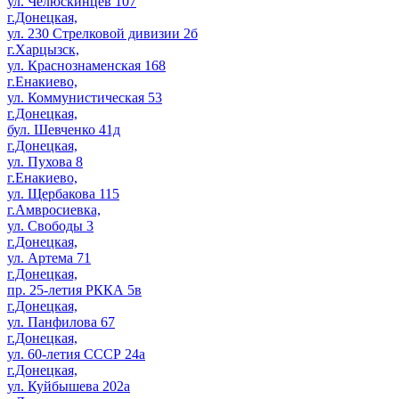
ул. Челюскинцев 107
г.Донецкая,
ул. 230 Стрелковой дивизии 2б
г.Харцызск,
ул. Краснознаменская 168
г.Енакиево,
ул. Коммунистическая 53
г.Донецкая,
бул. Шевченко 41д
г.Донецкая,
ул. Пухова 8
г.Енакиево,
ул. Щербакова 115
г.Амвросиевка,
ул. Свободы 3
г.Донецкая,
ул. Артема 71
г.Донецкая,
пр. 25-летия РККА 5в
г.Донецкая,
ул. Панфилова 67
г.Донецкая,
ул. 60-летия СССР 24а
г.Донецкая,
ул. Куйбышева 202а