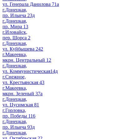
ул. Генерала Данилова 71а
г.Донецкая,
пр. Ильича 23д
г.Донецкая,
пр. Мира 13
г.Иловайск,
пер. Щорса 2
г.Донецкая,
ул. Куйбышева 242
г.Макеевка,
мкрн. Центральный 12
г.Донецкая,
ул. Коммунистическая14д
г.Снежное,
ул. Крестьянская 43
г.Макеевка,
мкрн. Зеленый 37а
г.Донецкая,
ул. Цусимская 81
г.Горловка,
пр. Победы 116
г.Донецкая,
пр. Ильича 93д
г.Донецкая,
ул. Октябрьская 22