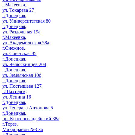
г.Макеевка,
ул. Токарева 27
г.Донецкая,
ул. Университетская 80
г.Донецкая,
ул. Раздольная 19а
г.Макеевка,
ул. Академическая 58а
г.Снежное,
ул. Советская 95
г.Донецкая,
ул. Челюскинцев 204
г.Донецкая,
ул. Землянская 10б
г.Донецкая,
ул. Постышева 127
г.Шахтерск,
ул. Ленина 16
г.Донецкая,
ул. Генерала Антонова 5
г.Донецкая,
пр. Красногвардейский 38а
г.Торез,
Микрорайон №3 3б
г.Донецкая,