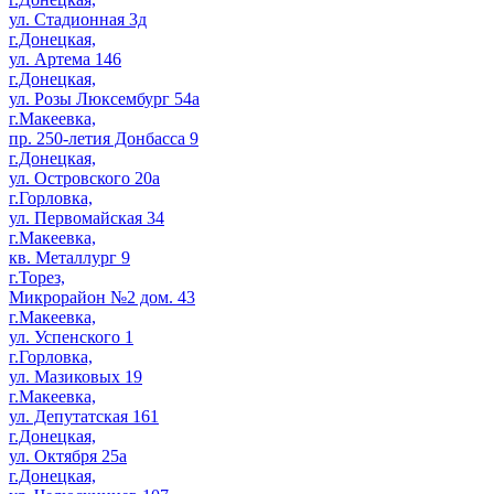
ул. Стадионная 3д
г.Донецкая,
ул. Артема 146
г.Донецкая,
ул. Розы Люксембург 54а
г.Макеевка,
пр. 250-летия Донбасса 9
г.Донецкая,
ул. Островского 20а
г.Горловка,
ул. Первомайская 34
г.Макеевка,
кв. Металлург 9
г.Торез,
Микрорайон №2 дом. 43
г.Макеевка,
ул. Успенского 1
г.Горловка,
ул. Мазиковых 19
г.Макеевка,
ул. Депутатская 161
г.Донецкая,
ул. Октября 25а
г.Донецкая,