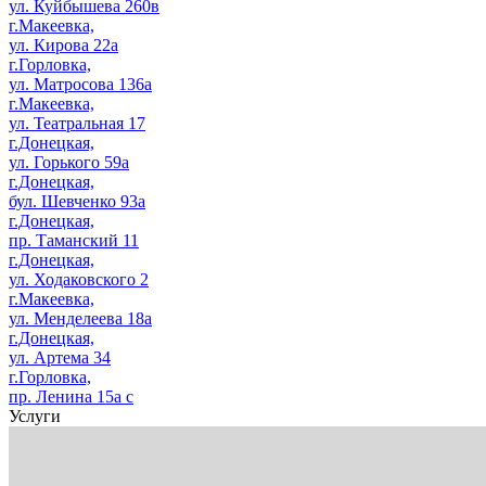
ул. Куйбышева 260в
г.Макеевка,
ул. Кирова 22а
г.Горловка,
ул. Матросова 136а
г.Макеевка,
ул. Театральная 17
г.Донецкая,
ул. Горького 59а
г.Донецкая,
бул. Шевченко 93а
г.Донецкая,
пр. Таманский 11
г.Донецкая,
ул. Ходаковского 2
г.Макеевка,
ул. Менделеева 18а
г.Донецкая,
ул. Артема 34
г.Горловка,
пр. Ленина 15а с
Услуги