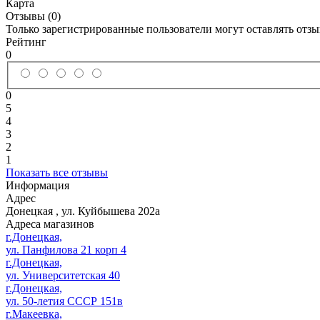
Карта
Отзывы (0)
Только зарегистрированные пользователи могут оставлять отз
Рейтинг
0
0
5
4
3
2
1
Показать все отзывы
Информация
Адрес
Донецкая
,
ул. Куйбышева 202а
Адреса магазинов
г.Донецкая,
ул. Панфилова 21 корп 4
г.Донецкая,
ул. Университетская 40
г.Донецкая,
ул. 50-летия СССР 151в
г.Макеевка,