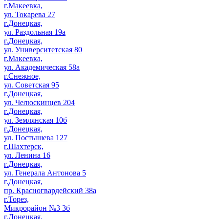
г.Макеевка,
ул. Токарева 27
г.Донецкая,
ул. Раздольная 19а
г.Донецкая,
ул. Университетская 80
г.Макеевка,
ул. Академическая 58а
г.Снежное,
ул. Советская 95
г.Донецкая,
ул. Челюскинцев 204
г.Донецкая,
ул. Землянская 10б
г.Донецкая,
ул. Постышева 127
г.Шахтерск,
ул. Ленина 16
г.Донецкая,
ул. Генерала Антонова 5
г.Донецкая,
пр. Красногвардейский 38а
г.Торез,
Микрорайон №3 3б
г.Донецкая,