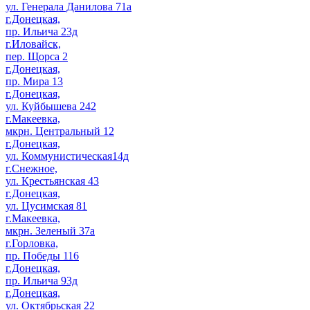
ул. Генерала Данилова 71а
г.Донецкая,
пр. Ильича 23д
г.Иловайск,
пер. Щорса 2
г.Донецкая,
пр. Мира 13
г.Донецкая,
ул. Куйбышева 242
г.Макеевка,
мкрн. Центральный 12
г.Донецкая,
ул. Коммунистическая14д
г.Снежное,
ул. Крестьянская 43
г.Донецкая,
ул. Цусимская 81
г.Макеевка,
мкрн. Зеленый 37а
г.Горловка,
пр. Победы 116
г.Донецкая,
пр. Ильича 93д
г.Донецкая,
ул. Октябрьская 22