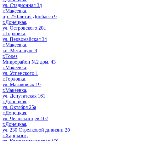
ул. Стадионная 3д
г.Макеевка,
пр. 250-летия Донбасса 9
г.Донецкая,
ул. Островского 20а
г.Горловка,
ул. Первомайская 34
г.Макеевка,
кв. Металлург 9
г.Торез,
Микрорайон №2 дом. 43
г.Макеевка,
ул. Успенского 1
г.Горловка,
ул. Мазиковых 19
г.Макеевка,
ул. Депутатская 161
г.Донецкая,
ул. Октября 25а
г.Донецкая,
ул. Челюскинцев 107
г.Донецкая,
ул. 230 Стрелковой дивизии 2б
г.Харцызск,