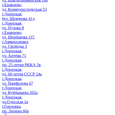
ул. Краснознаменская 168
г.Енакиево,
ул. Коммунистическая 53
г.Донецкая,
бул. Шевченко 41д
г.Донецкая,
ул. Пухова 8
г.Енакиево,
ул. Щербакова 115
г.Амвросиевка,
ул. Свободы 3
г.Донецкая,
ул. Артема 71
г.Донецкая,
пр. 25-летия РККА 5в
г.Донецкая,
ул. 60-летия СССР 24а
г.Донецкая,
ул. Панфилова 67
г.Донецкая,
ул. Куйбышева 202а
г.Донецкая,
ул.Одесская 1в
г.Горловка,
пр. Ленина 60а