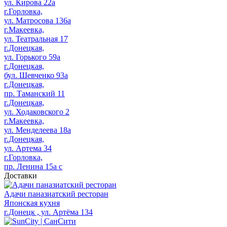
ул. Кирова 22а
г.Горловка,
ул. Матросова 136а
г.Макеевка,
ул. Театральная 17
г.Донецкая,
ул. Горького 59а
г.Донецкая,
бул. Шевченко 93а
г.Донецкая,
пр. Таманский 11
г.Донецкая,
ул. Ходаковского 2
г.Макеевка,
ул. Менделеева 18а
г.Донецкая,
ул. Артема 34
г.Горловка,
пр. Ленина 15а с
Доставки
Адачи паназиатский ресторан
Японская кухня
г.Донецк , ул. Артёма 134