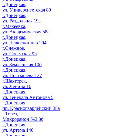
г.Донецкая,
ул. Университетская 80
г.Донецкая,
ул. Раздольная 19а
г.Макеевка,
ул. Академическая 58а
г.Донецкая,
ул. Челюскинцев 204
г.Снежное,
ул. Советская 95
г.Донецкая,
ул. Землянская 10б
г.Донецкая,
ул. Постышева 127
г.Шахтерск,
ул. Ленина 16
г.Донецкая,
ул. Генерала Антонова 5
г.Донецкая,
пр. Красногвардейский 38а
г.Торез,
Микрорайон №3 3б
г.Донецкая,
ул. Артема 146
г.Донецкая,