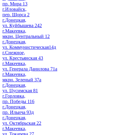
пр. Мира 13
г.Иловайск,
пер. Щорса 2
г.Донецкая,
ул. Куйбышева 242
г.Макеевка,
мкрн. Центральный 12
г.Донецкая,
ул. Коммунистическая14д
г.Снежное,
ул. Крестьянская 43
г.Макеевка,
ул. Генерала Данилова 71а
г.Макеевка,
мкрн. Зеленый 37а
г.Донецкая,
ул. Цусимская 81
г.Горловка,
пр. Победы 116
г.Донецкая,
пр. Ильича 93д
г.Донецкая,
ул. Октябрьская 22
г.Макеевка,
ул. Токарева 27