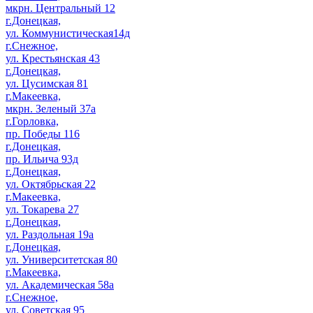
мкрн. Центральный 12
г.Донецкая,
ул. Коммунистическая14д
г.Снежное,
ул. Крестьянская 43
г.Донецкая,
ул. Цусимская 81
г.Макеевка,
мкрн. Зеленый 37а
г.Горловка,
пр. Победы 116
г.Донецкая,
пр. Ильича 93д
г.Донецкая,
ул. Октябрьская 22
г.Макеевка,
ул. Токарева 27
г.Донецкая,
ул. Раздольная 19а
г.Донецкая,
ул. Университетская 80
г.Макеевка,
ул. Академическая 58а
г.Снежное,
ул. Советская 95