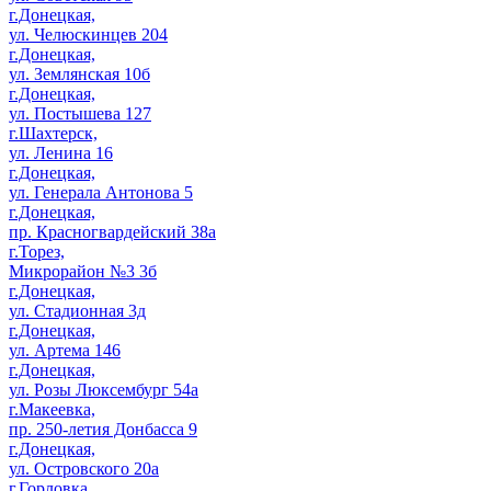
г.Донецкая,
ул. Челюскинцев 204
г.Донецкая,
ул. Землянская 10б
г.Донецкая,
ул. Постышева 127
г.Шахтерск,
ул. Ленина 16
г.Донецкая,
ул. Генерала Антонова 5
г.Донецкая,
пр. Красногвардейский 38а
г.Торез,
Микрорайон №3 3б
г.Донецкая,
ул. Стадионная 3д
г.Донецкая,
ул. Артема 146
г.Донецкая,
ул. Розы Люксембург 54а
г.Макеевка,
пр. 250-летия Донбасса 9
г.Донецкая,
ул. Островского 20а
г.Горловка,