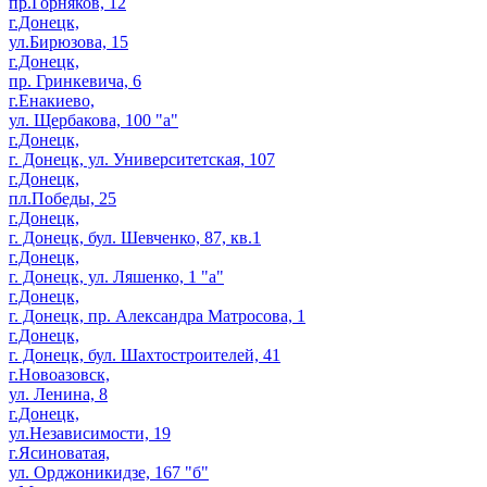
пр.Горняков, 12
г.Донецк,
ул.Бирюзова, 15
г.Донецк,
пр. Гринкевича, 6
г.Енакиево,
ул. Щербакова, 100 "а"
г.Донецк,
г. Донецк, ул. Университетская, 107
г.Донецк,
пл.Победы, 25
г.Донецк,
г. Донецк, бул. Шевченко, 87, кв.1
г.Донецк,
г. Донецк, ул. Ляшенко, 1 "а"
г.Донецк,
г. Донецк, пр. Александра Матросова, 1
г.Донецк,
г. Донецк, бул. Шахтостроителей, 41
г.Новоазовск,
ул. Ленина, 8
г.Донецк,
ул.Независимости, 19
г.Ясиноватая,
ул. Орджоникидзе, 167 "б"