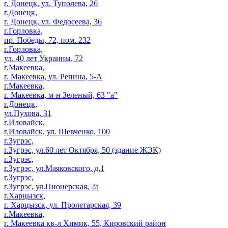
г. Донецк, ул. Туполева, 26
г.Донецк,
г. Донецк, ул. Федосеева, 36
г.Горловка,
пр. Победы, 72, пом. 232
г.Горловка,
ул. 40 лет Украины, 72
г.Макеевка,
г. Макеевка, ул. Репина, 5-А
г.Макеевка,
г. Макеевка, м-н Зеленый, 63 "а"
г.Донецк,
ул.Пухова, 31
г.Иловайск,
г.Иловайск, ул. Шевченко, 100
г.Зугрэс,
г.Зугрэс, ул.60 лет Октября, 50 (здание ЖЭК)
г.Зугрэс,
г.Зугрэс, ул.Маяковского, д.1
г.Зугрэс,
г.Зугрэс, ул.Пионерская, 2а
г.Харцызск,
г. Харцызск, ул. Пролетарская, 39
г.Макеевка,
г. Макеевка кв-л Химик, 55, Кировский район