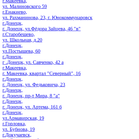
г.Макеевка,
ул. Малиновского 59
г.Енакиево,
ул. Рахманинова, 23, г. Юнокоммунаровск
г.Донецк,
г. Донецк, ул.Фёдора Зайцева, 46 "в"
г.Старобешево,
ул. Школьная, д.20
г.Донецк,
ул.Постышева, 60
г.Донецк,
г .Донецк, ул. Савченко, 42 а
г.Макеевка,
г. Макеевка, квартал "Северный", 16
г.Донецк,
г. Донецк, ул. Федьковича, 23
г.Донецк,
г. Донецк, пр-т Мира, 8 "а"
г.Донецк,
г. Донецк, ул. Артема, 161 б
г.Донецк,
ул.Армавирская, 19
г.Горловка,
ул. Бубнова, 19
г.Докучаевск,