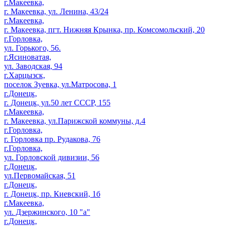
г.Макеевка,
г. Макеевка, ул. Ленина, 43/24
г.Макеевка,
г. Макеевка, пгт. Нижняя Крынка, пр. Комсомольский, 20
г.Горловка,
ул. Горького, 56.
г.Ясиноватая,
ул. Заводская, 94
г.Харцызск,
поселок Зуевка, ул.Матросова, 1
г.Донецк,
г. Донецк, ул.50 лет СССР, 155
г.Макеевка,
г. Макеевка, ул.Парижской коммуны, д.4
г.Горловка,
г. Горловка пр. Рудакова, 76
г.Горловка,
ул. Горловской дивизии, 56
г.Донецк,
ул.Первомайская, 51
г.Донецк,
г. Донецк, пр. Киевский, 1б
г.Макеевка,
ул. Дзержинского, 10 "а"
г.Донецк,