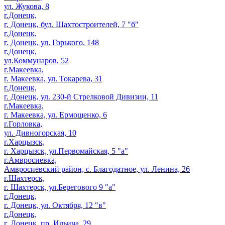
ул. Жукова, 8
г.Донецк,
г. Донецк, бул. Шахтостроителей, 7 "б"
г.Донецк,
г. Донецк, ул. Горького, 148
г.Донецк,
ул.Коммунаров, 52
г.Макеевка,
г. Макеевка, ул. Токарева, 31
г.Донецк,
г. Донецк, ул. 230-й Стрелковой Дивизии, 11
г.Макеевка,
г. Макеевка, ул. Ермощенко, 6
г.Горловка,
ул. Дивногорская, 10
г.Харцызск,
г. Харцызск, ул.Первомайская, 5 "а"
г.Амвросиевка,
Амвросиевский район, с. Благодатное, ул. Ленина, 26
г.Шахтерск,
г. Шахтерск, ул.Берегового 9 "а"
г.Донецк,
г. Донецк, ул. Октября, 12 "в"
г.Донецк,
г. Донецк, пр. Ильича, 29