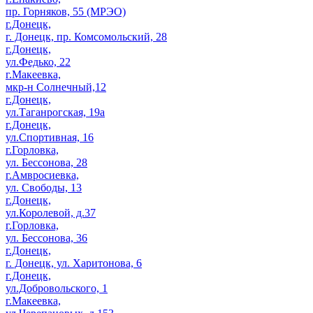
пр. Горняков, 55 (МРЭО)
г.Донецк,
г. Донецк, пр. Комсомольский, 28
г.Донецк,
ул.Федько, 22
г.Макеевка,
мкр-н Солнечный,12
г.Донецк,
ул.Таганрогская, 19а
г.Донецк,
ул.Спортивная, 16
г.Горловка,
ул. Бессонова, 28
г.Амвросиевка,
ул. Свободы, 13
г.Донецк,
ул.Королевой, д.37
г.Горловка,
ул. Бессонова, 36
г.Донецк,
г. Донецк, ул. Харитонова, 6
г.Донецк,
ул.Добровольского, 1
г.Макеевка,