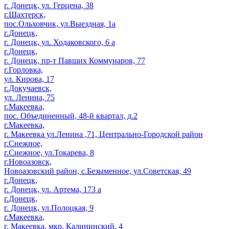
г. Донецк, ул. Герцена, 38
г.Шахтерск,
пос.Ольховчик, ул.Выездная, 1а
г.Донецк,
г. Донецк, ул. Ходаковского, 6 а
г.Донецк,
г. Донецк, пр-т Павших Коммунаров, 77
г.Горловка,
ул. Кирова, 17
г.Докучаевск,
ул. Ленина, 75
г.Макеевка,
пос. Объединенный, 48-й квартал, д.2
г.Макеевка,
г. Макеевка ул.Ленина ,71, Центрально-Городской район
г.Снежное,
г.Снежное, ул.Токарева, 8
г.Новоазовск,
Новоазовский район, с.Безыменное, ул.Советская, 49
г.Донецк,
г. Донецк, ул. Артема, 173 а
г.Донецк,
г. Донецк, ул.Полоцкая, 9
г.Макеевка,
г. Макеевка, мкр. Калининский, 4