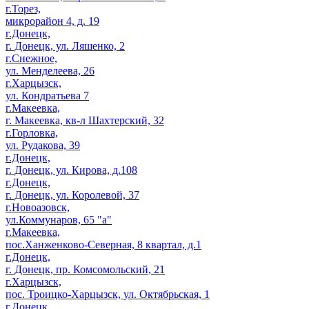
г.Торез,
микрорайон 4, д. 19
г.Донецк,
г. Донецк, ул. Ляшенко, 2
г.Снежное,
ул. Менделеева, 26
г.Харцызск,
ул. Кондратьева 7
г.Макеевка,
г. Макеевка, кв-л Шахтерский, 32
г.Горловка,
ул. Рудакова, 39
г.Донецк,
г. Донецк, ул. Кирова, д.108
г.Донецк,
г. Донецк, ул. Королевой, 37
г.Новоазовск,
ул.Коммунаров, 65 "а"
г.Макеевка,
пос.Ханженково-Северная, 8 квартал, д.1
г.Донецк,
г. Донецк, пр. Комсомольский, 21
г.Харцызск,
пос. Троицко-Харцызск, ул. Октябрьская, 1
г.Донецк,