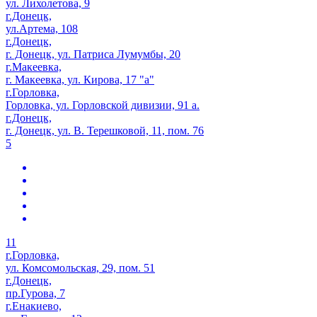
ул. Лихолетова, 9
г.Донецк,
ул.Артема, 108
г.Донецк,
г. Донецк, ул. Патриса Лумумбы, 20
г.Макеевка,
г. Макеевка, ул. Кирова, 17 "а"
г.Горловка,
Горловка, ул. Горловской дивизии, 91 а.
г.Донецк,
г. Донецк, ул. В. Терешковой, 11, пом. 76
5
11
г.Горловка,
ул. Комсомольская, 29, пом. 51
г.Донецк,
пр.Гурова, 7
г.Енакиево,