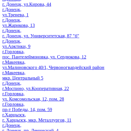
г. Донецк, ул.Кирова, 44
г.Донецк,
ул.Тренева, 1
г.Донецк,
ул.Жарикова, 13
г.Донецк,
г. Донецк, ул. Университетская, 87 "б"
г.Донецк,
ул.Арктики, 9
г.Горловка,
пос. Пантелеймоновка, ул. Сердюкова, 12
г.Макеевка,
ул.Малиновского 40/1, Червоногвардейский район
г.Макеевка,
мкр. Центральный 5
г.Донецк,
г.Моспино, ул.Кооперативная, 22
г.Горловка,
ул. Комсомольская, 12, пом. 28
г.Горловка,
пр-т Победы, 14, пом. 59
г.Харцызск,
г. Харцызск, мкр. Металлургов, 11
г.Донецк,
г. Донецк, пр. Ленинский, 4