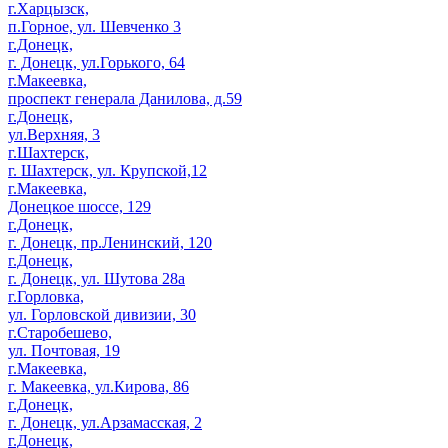
г.Харцызск,
п.Горное, ул. Шевченко 3
г.Донецк,
г. Донецк, ул.Горького, 64
г.Макеевка,
проспект генерала Данилова, д.59
г.Донецк,
ул.Верхняя, 3
г.Шахтерск,
г. Шахтерск, ул. Крупской,12
г.Макеевка,
Донецкое шоссе, 129
г.Донецк,
г. Донецк, пр.Ленинский, 120
г.Донецк,
г. Донецк, ул. Шутова 28а
г.Горловка,
ул. Горловской дивизии, 30
г.Старобешево,
ул. Почтовая, 19
г.Макеевка,
г. Макеевка, ул.Кирова, 86
г.Донецк,
г. Донецк, ул.Арзамасская, 2
г.Донецк,