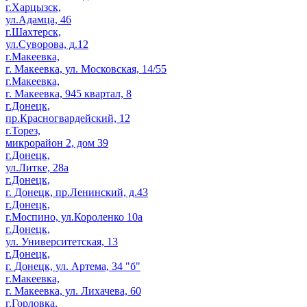
г.Харцызск,
ул.Адамца, 46
г.Шахтерск,
ул.Суворова, д.12
г.Макеевка,
г. Макеевка, ул. Московская, 14/55
г.Макеевка,
г. Макеевка, 945 квартал, 8
г.Донецк,
пр.Красногвардейский, 12
г.Торез,
микрорайон 2, дом 39
г.Донецк,
ул.Литке, 28а
г.Донецк,
г. Донецк, пр.Ленинский, д.43
г.Донецк,
г.Моспино, ул.Короленко 10а
г.Донецк,
ул. Университетская, 13
г.Донецк,
г. Донецк, ул. Артема, 34 "б"
г.Макеевка,
г. Макеевка, ул. Лихачева, 60
г.Горловка,