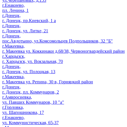
ул.Черепановых, д.153
г.Енакиево,
пл. Ленина, 1
г.Донецк,
г. Донецк, пр.Киевский, 1 а
г.Донецк,
г. Донецк, ул. Литке, 21
г.Донецк,
пос.Авдотьино, ул.Комсомольцев Подпольщиков, 32 "Б"
г.Макеевка,
г. Макеевка ул. Коккинаки д.68/38, Червоногвардейский район
г.Харцызск,
г. Харцызск, ул. Вокзальная, 70
г.Донецк,
г. Донецк, ул. Полоцкая, 13
г.Макеевка,
г. Макеевка ул. Репина, 30 в, Горняцкий район
г.Донецк,
г. Донецк, пл. Коммунаров, 2
г.Амвросиевка,
ул. Павших Коммунаров, 10 "а"
г.Горловка,
ул. Шапошникова, 17
г.Енакиево,
ул. Коммунистическая, 65-37