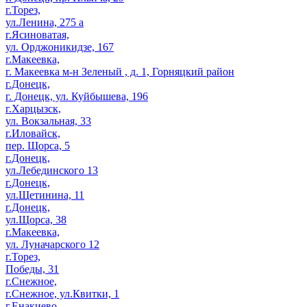
г.Торез,
ул.Ленина, 275 а
г.Ясиноватая,
ул. Орджоникидзе, 167
г.Макеевка,
г. Макеевка м-н Зеленый , д. 1, Горняцкий район
г.Донецк,
г. Донецк, ул. Куйбышева, 196
г.Харцызск,
ул. Вокзальная, 33
г.Иловайск,
пер. Щорса, 5
г.Донецк,
ул.Лебединского 13
г.Донецк,
ул.Щетинина, 11
г.Донецк,
ул.Щорса, 38
г.Макеевка,
ул. Луначарского 12
г.Торез,
Победы, 31
г.Снежное,
г.Снежное, ул.Квитки, 1
г.Енакиево,