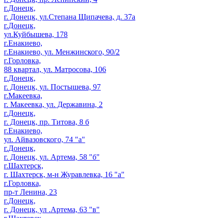
г.Донецк,
г. Донецк, ул.Степана Щипачева, д. 37а
г.Донецк,
ул.Куйбышева, 178
г.Енакиево,
г.Енакиево, ул. Менжинского, 90/2
г.Горловка,
88 квартал, ул. Матросова, 106
г.Донецк,
г. Донецк, ул. Постышева, 97
г.Макеевка,
г. Макеевка, ул. Державина, 2
г.Донецк,
г. Донецк, пр. Титова, 8 б
г.Енакиево,
ул. Айвазовского, 74 "а"
г.Донецк,
г. Донецк, ул. Артема, 58 "б"
г.Шахтерск,
г. Шахтерск, м-н Журавлевка, 16 "а"
г.Горловка,
пр-т Ленина, 23
г.Донецк,
г. Донецк, ул .Артема, 63 "в"