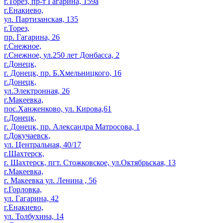
г.Торез, пр-т Гагарина, 159а
г.Енакиево,
ул. Партизанская, 135
г.Торез,
пр. Гагарина, 26
г.Снежное,
г.Снежное, ул.250 лет Донбасса, 2
г.Донецк,
г. Донецк, пр. Б.Хмельницкого, 16
г.Донецк,
ул.Электронная, 26
г.Макеевка,
пос.Ханженково, ул. Кирова,61
г.Донецк,
г. Донецк, пр. Александра Матросова, 1
г.Докучаевск,
ул. Центральная, 40/17
г.Шахтерск,
г. Шахтерск, пгт. Стожковское, ул.Октябрьская, 13
г.Макеевка,
г. Макеевка ул. Ленина , 56
г.Горловка,
ул. Гагарина, 42
г.Енакиево,
ул. Толбухина, 14