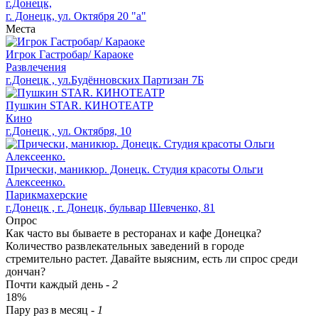
г.Донецк,
г. Донецк, ул. Октября 20 "а"
Места
Игрок Гастробар/ Караоке
Развлечения
г.Донецк , ул.Будённовских Партизан 7Б
Пушкин STAR. КИНОТЕАТР
Кино
г.Донецк , ул. Октября, 10
Прически, маникюр. Донецк. Студия красоты Ольги
Алексеенко.
Парикмахерские
г.Донецк , г. Донецк, бульвар Шевченко, 81
Опрос
Как часто вы бываете в ресторанах и кафе Донецка?
Количество развлекательных заведений в городе
стремительно растет. Давайте выясним, есть ли спрос среди
дончан?
Почти каждый день
-
2
18%
Пару раз в месяц
-
1