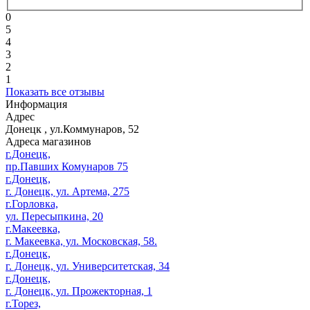
0
5
4
3
2
1
Показать все отзывы
Информация
Адрес
Донецк
,
ул.Коммунаров, 52
Адреса магазинов
г.Донецк,
пр.Павших Комунаров 75
г.Донецк,
г. Донецк, ул. Артема, 275
г.Горловка,
ул. Пересыпкина, 20
г.Макеевка,
г. Макеевка, ул. Московская, 58.
г.Донецк,
г. Донецк, ул. Университетская, 34
г.Донецк,
г. Донецк, ул. Прожекторная, 1
г.Торез,