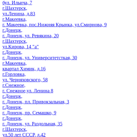
бул. Ильича, 7
г.Шахтерск,
ул.Ленина, д.83
г.Макеевка,
г. Макеевка, пос.Нижняя Крынка, ул.Смирнова, 9
г.Донецк,
г. Донецк, ул. Ревякина, 20
г.Шахтерск,
ул.Кирова, 14 "а"
г.Донецк,
г. Донецк, ул. Университетсткая, 30
г.Макеевка,
квартал Химик, д.16
г.Горловка,
ул. Черняховского, 58
г.Снежное,
г. Снежное,ул. Ленина 8
г.Донецк,
г. Донецк, пл. Привокзальная, 3
г.Донецк,
г. Донецк, пр. Семашко, 9
г.Донецк,
г. Донецк, ул. Раздольная, 35
г.Шахтерск,
ул.50 лет СССР, д.42