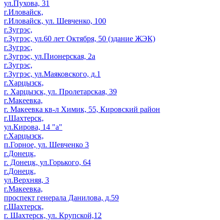
ул.Пухова, 31
г.Иловайск,
г.Иловайск, ул. Шевченко, 100
г.Зугрэс,
г.Зугрэс, ул.60 лет Октября, 50 (здание ЖЭК)
г.Зугрэс,
г.Зугрэс, ул.Пионерская, 2а
г.Зугрэс,
г.Зугрэс, ул.Маяковского, д.1
г.Харцызск,
г. Харцызск, ул. Пролетарская, 39
г.Макеевка,
г. Макеевка кв-л Химик, 55, Кировский район
г.Шахтерск,
ул.Кирова, 14 "а"
г.Харцызск,
п.Горное, ул. Шевченко 3
г.Донецк,
г. Донецк, ул.Горького, 64
г.Донецк,
ул.Верхняя, 3
г.Макеевка,
проспект генерала Данилова, д.59
г.Шахтерск,
г. Шахтерск, ул. Крупской,12