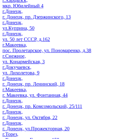
г.Харцызск,
мкр. Юбилейный 4
г.Донецк,
г. Донецк, пр. Дзержинского, 13
г.Донецк,
ул.Куприна, 50
г.Донецк,
ул. 50 лет СССР, д.162
г.Макеевка,
пос. Пролетарское, ул. Пономаренко, д.38
г.Снежное,
ул. Конармейская, 3
г.Докучаевск,
ул. Лихолетова, 9
г.Донецк,
г. Донецк, пр. Ленинский, 18
г.Макеевка,
г. Макеевка, ул. Фонтанная, 44
г.Донецк,
г. Донецк, пр. Комсомольский, 25/111
г.Донецк,
г. Донецк, ул. Октября, 22
г.Донецк,
г. Донецк, ул.Прожекторная, 20
г.Торез,