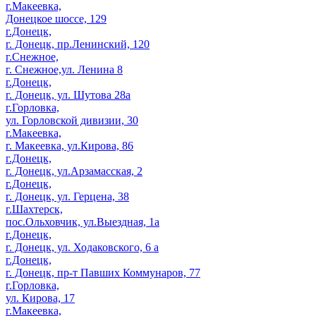
г.Макеевка,
Донецкое шоссе, 129
г.Донецк,
г. Донецк, пр.Ленинский, 120
г.Снежное,
г. Снежное,ул. Ленина 8
г.Донецк,
г. Донецк, ул. Шутова 28а
г.Горловка,
ул. Горловской дивизии, 30
г.Макеевка,
г. Макеевка, ул.Кирова, 86
г.Донецк,
г. Донецк, ул.Арзамасская, 2
г.Донецк,
г. Донецк, ул. Герцена, 38
г.Шахтерск,
пос.Ольховчик, ул.Выездная, 1а
г.Донецк,
г. Донецк, ул. Ходаковского, 6 а
г.Донецк,
г. Донецк, пр-т Павших Коммунаров, 77
г.Горловка,
ул. Кирова, 17
г.Макеевка,