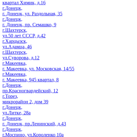
квартал Химик, д.16
г.Донецк,
г. Донецк, ул. Раздольная, 35
г.Донецк,
г. Донецк, пр. Семашко, 9
г.Шахтерск,
ул.50 лет СССР, д.42
г.Харцызск,
ул.Адамца, 46
г.Шахтерск,
ул.Суворова, д.12
г.Макеевка,
г. Макеевка, ул. Московская, 14/55
г.Макеевка,
г. Макеевка, 945 квартал, 8
г.Донецк,
пр.Красногвардейский, 12
г.Торез,
микрорайон 2, дом 39
г.Донецк,
ул.Литке, 28а
г.Донецк,
г. Донецк, пр.Ленинский, д.43
г.Донецк,
г.Моспино, ул.Короленко 10а