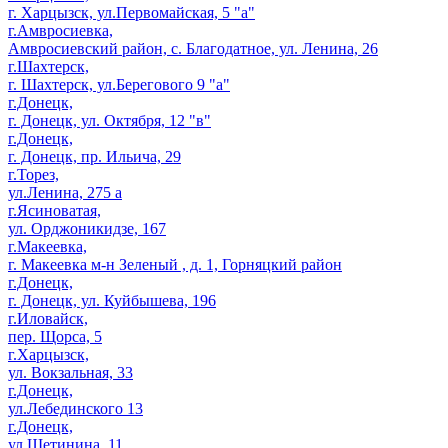
г. Харцызск, ул.Первомайская, 5 "а"
г.Амвросиевка,
Амвросиевский район, с. Благодатное, ул. Ленина, 26
г.Шахтерск,
г. Шахтерск, ул.Берегового 9 "а"
г.Донецк,
г. Донецк, ул. Октября, 12 "в"
г.Донецк,
г. Донецк, пр. Ильича, 29
г.Торез,
ул.Ленина, 275 а
г.Ясиноватая,
ул. Орджоникидзе, 167
г.Макеевка,
г. Макеевка м-н Зеленый , д. 1, Горняцкий район
г.Донецк,
г. Донецк, ул. Куйбышева, 196
г.Иловайск,
пер. Щорса, 5
г.Харцызск,
ул. Вокзальная, 33
г.Донецк,
ул.Лебединского 13
г.Донецк,
ул.Щетинина, 11