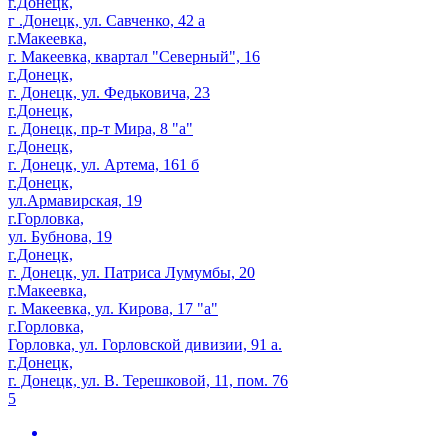
г.Донецк,
г .Донецк, ул. Савченко, 42 а
г.Макеевка,
г. Макеевка, квартал "Северный", 16
г.Донецк,
г. Донецк, ул. Федьковича, 23
г.Донецк,
г. Донецк, пр-т Мира, 8 "а"
г.Донецк,
г. Донецк, ул. Артема, 161 б
г.Донецк,
ул.Армавирская, 19
г.Горловка,
ул. Бубнова, 19
г.Донецк,
г. Донецк, ул. Патриса Лумумбы, 20
г.Макеевка,
г. Макеевка, ул. Кирова, 17 "а"
г.Горловка,
Горловка, ул. Горловской дивизии, 91 а.
г.Донецк,
г. Донецк, ул. В. Терешковой, 11, пом. 76
5