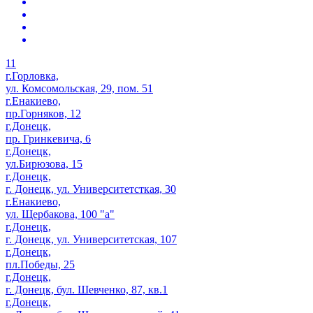
11
г.Горловка,
ул. Комсомольская, 29, пом. 51
г.Енакиево,
пр.Горняков, 12
г.Донецк,
пр. Гринкевича, 6
г.Донецк,
ул.Бирюзова, 15
г.Донецк,
г. Донецк, ул. Университетсткая, 30
г.Енакиево,
ул. Щербакова, 100 "а"
г.Донецк,
г. Донецк, ул. Университетская, 107
г.Донецк,
пл.Победы, 25
г.Донецк,
г. Донецк, бул. Шевченко, 87, кв.1
г.Донецк,