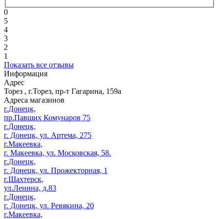
0
5
4
3
2
1
Показать все отзывы
Информация
Адрес
Торез
,
г.Торез, пр-т Гагарина, 159а
Адреса магазинов
г.Донецк,
пр.Павших Комунаров 75
г.Донецк,
г. Донецк, ул. Артема, 275
г.Макеевка,
г. Макеевка, ул. Московская, 58.
г.Донецк,
г. Донецк, ул. Прожекторная, 1
г.Шахтерск,
ул.Ленина, д.83
г.Донецк,
г. Донецк, ул. Ревякина, 20
г.Макеевка,