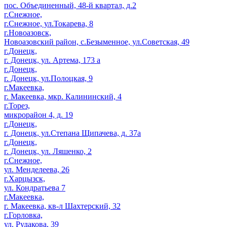
пос. Объединенный, 48-й квартал, д.2
г.Снежное,
г.Снежное, ул.Токарева, 8
г.Новоазовск,
Новоазовский район, с.Безыменное, ул.Советская, 49
г.Донецк,
г. Донецк, ул. Артема, 173 а
г.Донецк,
г. Донецк, ул.Полоцкая, 9
г.Макеевка,
г. Макеевка, мкр. Калининский, 4
г.Торез,
микрорайон 4, д. 19
г.Донецк,
г. Донецк, ул.Степана Щипачева, д. 37а
г.Донецк,
г. Донецк, ул. Ляшенко, 2
г.Снежное,
ул. Менделеева, 26
г.Харцызск,
ул. Кондратьева 7
г.Макеевка,
г. Макеевка, кв-л Шахтерский, 32
г.Горловка,
ул. Рудакова, 39