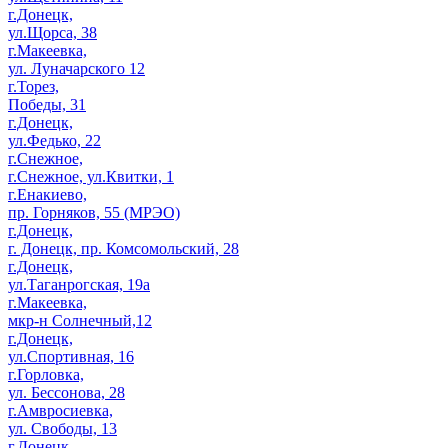
г.Донецк,
ул.Щорса, 38
г.Макеевка,
ул. Луначарского 12
г.Торез,
Победы, 31
г.Донецк,
ул.Федько, 22
г.Снежное,
г.Снежное, ул.Квитки, 1
г.Енакиево,
пр. Горняков, 55 (МРЭО)
г.Донецк,
г. Донецк, пр. Комсомольский, 28
г.Донецк,
ул.Таганрогская, 19а
г.Макеевка,
мкр-н Солнечный,12
г.Донецк,
ул.Спортивная, 16
г.Горловка,
ул. Бессонова, 28
г.Амвросиевка,
ул. Свободы, 13
г.Донецк,