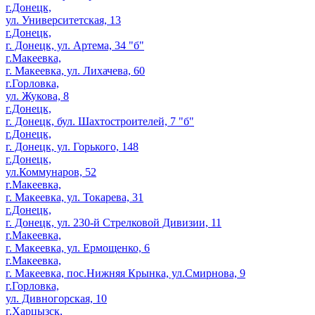
г.Донецк,
ул. Университетская, 13
г.Донецк,
г. Донецк, ул. Артема, 34 "б"
г.Макеевка,
г. Макеевка, ул. Лихачева, 60
г.Горловка,
ул. Жукова, 8
г.Донецк,
г. Донецк, бул. Шахтостроителей, 7 "б"
г.Донецк,
г. Донецк, ул. Горького, 148
г.Донецк,
ул.Коммунаров, 52
г.Макеевка,
г. Макеевка, ул. Токарева, 31
г.Донецк,
г. Донецк, ул. 230-й Стрелковой Дивизии, 11
г.Макеевка,
г. Макеевка, ул. Ермощенко, 6
г.Макеевка,
г. Макеевка, пос.Нижняя Крынка, ул.Смирнова, 9
г.Горловка,
ул. Дивногорская, 10
г.Харцызск,