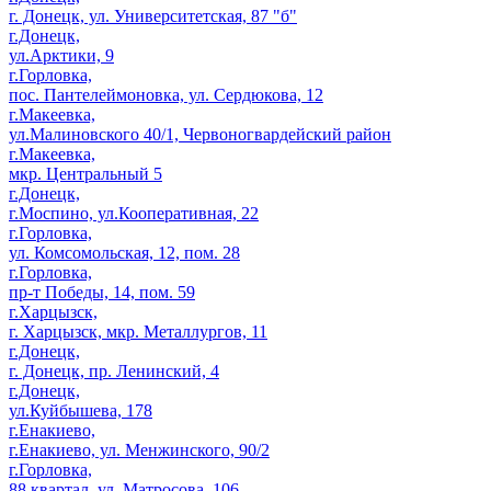
г. Донецк, ул. Университетская, 87 "б"
г.Донецк,
ул.Арктики, 9
г.Горловка,
пос. Пантелеймоновка, ул. Сердюкова, 12
г.Макеевка,
ул.Малиновского 40/1, Червоногвардейский район
г.Макеевка,
мкр. Центральный 5
г.Донецк,
г.Моспино, ул.Кооперативная, 22
г.Горловка,
ул. Комсомольская, 12, пом. 28
г.Горловка,
пр-т Победы, 14, пом. 59
г.Харцызск,
г. Харцызск, мкр. Металлургов, 11
г.Донецк,
г. Донецк, пр. Ленинский, 4
г.Донецк,
ул.Куйбышева, 178
г.Енакиево,
г.Енакиево, ул. Менжинского, 90/2
г.Горловка,
88 квартал, ул. Матросова, 106