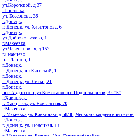
ул.Королевой, д.37
г.Горловка,
ул. Бессонова, 36
г.Донецк,
г. Донецк, ул. Харитонова, 6
г.Донецк,
ул.Добровольского, 1
г.Макеевка,
ул.Черепановых, д.153
г.Енакиево,
пл. Ленина, 1
г.Донецк,
г. Донецк, пр.Киевский, 1 а
г.Донецк,
г. Донецк, ул. Литке, 21
г.Донецк,
пос.Авдотьино, ул.Комсомольцев Подпольщиков, 32 "Б"
г.Харцызск,
г. Харцызск, ул. Вокзальная, 70
г.Макеевка,
г. Макеевка ул. Коккинаки д.68/38, Червоногвардейский район
г.Донецк,
г. Донецк, ул. Полоцкая, 13
г.Макеевка,