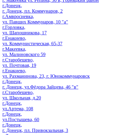
г. Макеевка ул. Репина, 30 в, Горняцкий район
г.Донецк,
г. Донецк, пл. Коммунаров, 2
г.Амвросиевка,
ул. Павших Коммунаров, 10 "а"
г.Горловка,
ул. Шапошникова, 17
г.Енакиево,
ул. Коммунистическая, 65-37
г.Макеевка,
ул. Малиновского 59
г.Старобешево,
ул. Почтовая, 19
г.Енакиево,
ул. Рахманинова, 23, г. Юнокоммунаровск
г.Донецк,
г. Донецк, ул.Фёдора Зайцева, 46 "в"
г.Старобешево,
ул. Школьная, д.20
г.Донецк,
ул.Артема, 108
г.Донецк,
ул.Постышева, 60
г.Донецк,
г. Донецк, пл. Привокзальная, 3