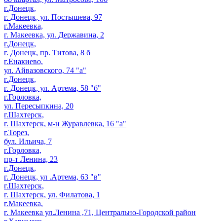
г.Донецк,
г. Донецк, ул. Постышева, 97
г.Макеевка,
г. Макеевка, ул. Державина, 2
г.Донецк,
г. Донецк, пр. Титова, 8 б
г.Енакиево,
ул. Айвазовского, 74 "а"
г.Донецк,
г. Донецк, ул. Артема, 58 "б"
г.Горловка,
ул. Пересыпкина, 20
г.Шахтерск,
г. Шахтерск, м-н Журавлевка, 16 "а"
г.Торез,
бул. Ильича, 7
г.Горловка,
пр-т Ленина, 23
г.Донецк,
г. Донецк, ул .Артема, 63 "в"
г.Шахтерск,
г. Шахтерск, ул. Филатова, 1
г.Макеевка,
г. Макеевка ул.Ленина ,71, Центрально-Городской район