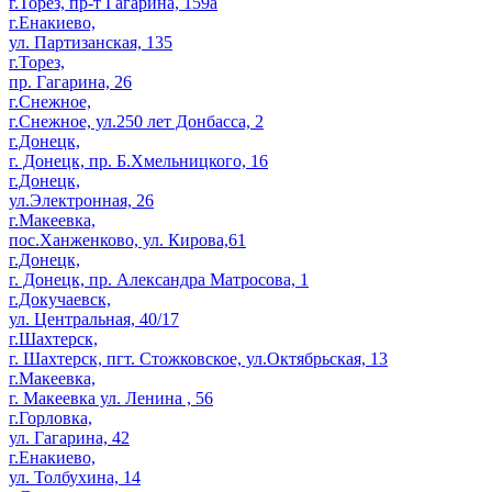
г.Торез, пр-т Гагарина, 159а
г.Енакиево,
ул. Партизанская, 135
г.Торез,
пр. Гагарина, 26
г.Снежное,
г.Снежное, ул.250 лет Донбасса, 2
г.Донецк,
г. Донецк, пр. Б.Хмельницкого, 16
г.Донецк,
ул.Электронная, 26
г.Макеевка,
пос.Ханженково, ул. Кирова,61
г.Донецк,
г. Донецк, пр. Александра Матросова, 1
г.Докучаевск,
ул. Центральная, 40/17
г.Шахтерск,
г. Шахтерск, пгт. Стожковское, ул.Октябрьская, 13
г.Макеевка,
г. Макеевка ул. Ленина , 56
г.Горловка,
ул. Гагарина, 42
г.Енакиево,
ул. Толбухина, 14