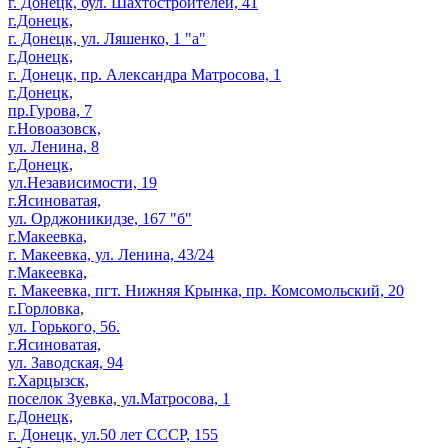
г. Донецк, бул. Шахтостроителей, 41
г.Донецк,
г. Донецк, ул. Ляшенко, 1 "а"
г.Донецк,
г. Донецк, пр. Александра Матросова, 1
г.Донецк,
пр.Гурова, 7
г.Новоазовск,
ул. Ленина, 8
г.Донецк,
ул.Независимости, 19
г.Ясиноватая,
ул. Орджоникидзе, 167 "б"
г.Макеевка,
г. Макеевка, ул. Ленина, 43/24
г.Макеевка,
г. Макеевка, пгт. Нижняя Крынка, пр. Комсомольский, 20
г.Горловка,
ул. Горького, 56.
г.Ясиноватая,
ул. Заводская, 94
г.Харцызск,
поселок Зуевка, ул.Матросова, 1
г.Донецк,
г. Донецк, ул.50 лет СССР, 155