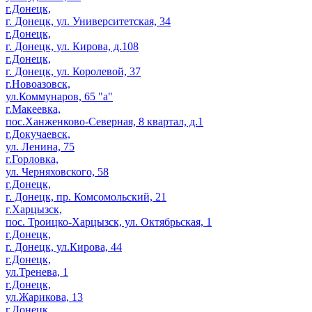
г.Донецк,
г. Донецк, ул. Университетская, 34
г.Донецк,
г. Донецк, ул. Кирова, д.108
г.Донецк,
г. Донецк, ул. Королевой, 37
г.Новоазовск,
ул.Коммунаров, 65 "а"
г.Макеевка,
пос.Ханженково-Северная, 8 квартал, д.1
г.Докучаевск,
ул. Ленина, 75
г.Горловка,
ул. Черняховского, 58
г.Донецк,
г. Донецк, пр. Комсомольский, 21
г.Харцызск,
пос. Троицко-Харцызск, ул. Октябрьская, 1
г.Донецк,
г. Донецк, ул.Кирова, 44
г.Донецк,
ул.Тренева, 1
г.Донецк,
ул.Жарикова, 13
г.Донецк,