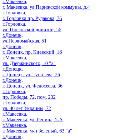
г.Макеевка,
г. Макеевка, ул.Парижской коммуны, д.4
г.Горловка,
г. Горловка пр. Рудакова, 76
г.Горловка,
ул. Горловской дивизии, 56
г.Донецк,
ул.Первомайская, 51
г.Донецк,
г. Донецк, пр. Киевский, 1б
г.Макеевка,
ул. Дзержинского, 10 "а"
г.Донецк,
г. Донецк, ул. Туполева, 26
г.Донецк,
г. Донецк, ул. Федосеева, 36
г.Горловка,
пр. Победы, 72, пом. 232
г.Горловка,
ул. 40 лет Украины, 72
г.Макеевка,
г. Макеевка, ул. Репина, 5-А
г.Макеевка,
г. Макеевка, м-н Зеленый, 63 "а"
г.Донецк,