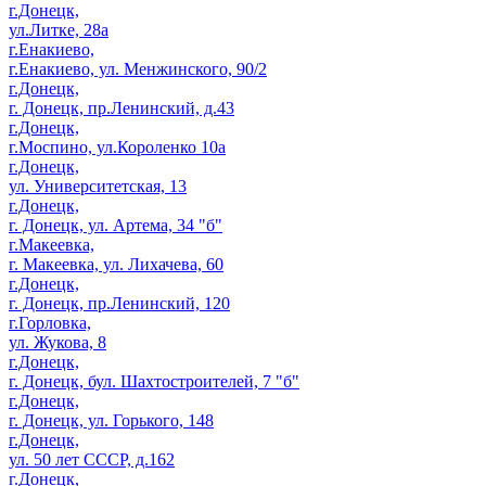
г.Донецк,
ул.Литке, 28а
г.Енакиево,
г.Енакиево, ул. Менжинского, 90/2
г.Донецк,
г. Донецк, пр.Ленинский, д.43
г.Донецк,
г.Моспино, ул.Короленко 10а
г.Донецк,
ул. Университетская, 13
г.Донецк,
г. Донецк, ул. Артема, 34 "б"
г.Макеевка,
г. Макеевка, ул. Лихачева, 60
г.Донецк,
г. Донецк, пр.Ленинский, 120
г.Горловка,
ул. Жукова, 8
г.Донецк,
г. Донецк, бул. Шахтостроителей, 7 "б"
г.Донецк,
г. Донецк, ул. Горького, 148
г.Донецк,
ул. 50 лет СССР, д.162
г.Донецк,