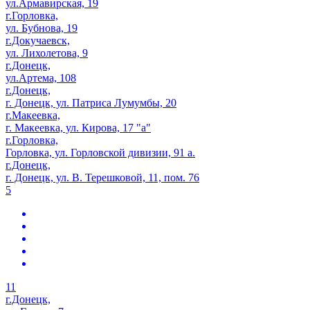
ул.Армавирская, 19
г.Горловка,
ул. Бубнова, 19
г.Докучаевск,
ул. Лихолетова, 9
г.Донецк,
ул.Артема, 108
г.Донецк,
г. Донецк, ул. Патриса Лумумбы, 20
г.Макеевка,
г. Макеевка, ул. Кирова, 17 "а"
г.Горловка,
Горловка, ул. Горловской дивизии, 91 а.
г.Донецк,
г. Донецк, ул. В. Терешковой, 11, пом. 76
5
11
г.Донецк,