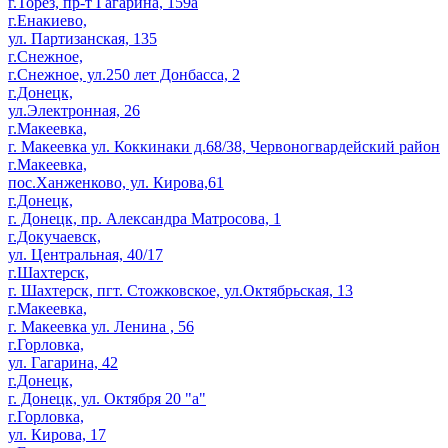
г.Торез, пр-т Гагарина, 159а
г.Енакиево,
ул. Партизанская, 135
г.Снежное,
г.Снежное, ул.250 лет Донбасса, 2
г.Донецк,
ул.Электронная, 26
г.Макеевка,
г. Макеевка ул. Коккинаки д.68/38, Червоногвардейский район
г.Макеевка,
пос.Ханженково, ул. Кирова,61
г.Донецк,
г. Донецк, пр. Александра Матросова, 1
г.Докучаевск,
ул. Центральная, 40/17
г.Шахтерск,
г. Шахтерск, пгт. Стожковское, ул.Октябрьская, 13
г.Макеевка,
г. Макеевка ул. Ленина , 56
г.Горловка,
ул. Гагарина, 42
г.Донецк,
г. Донецк, ул. Октября 20 "а"
г.Горловка,
ул. Кирова, 17