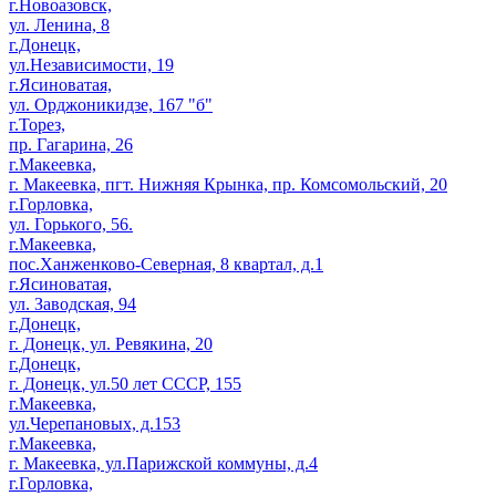
г.Новоазовск,
ул. Ленина, 8
г.Донецк,
ул.Независимости, 19
г.Ясиноватая,
ул. Орджоникидзе, 167 "б"
г.Торез,
пр. Гагарина, 26
г.Макеевка,
г. Макеевка, пгт. Нижняя Крынка, пр. Комсомольский, 20
г.Горловка,
ул. Горького, 56.
г.Макеевка,
пос.Ханженково-Северная, 8 квартал, д.1
г.Ясиноватая,
ул. Заводская, 94
г.Донецк,
г. Донецк, ул. Ревякина, 20
г.Донецк,
г. Донецк, ул.50 лет СССР, 155
г.Макеевка,
ул.Черепановых, д.153
г.Макеевка,
г. Макеевка, ул.Парижской коммуны, д.4
г.Горловка,