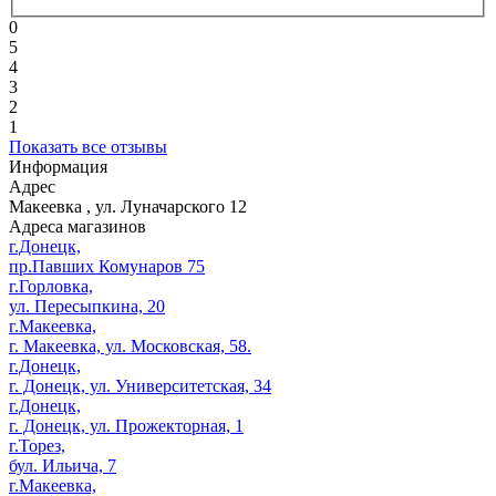
0
5
4
3
2
1
Показать все отзывы
Информация
Адрес
Макеевка
,
ул. Луначарского 12
Адреса магазинов
г.Донецк,
пр.Павших Комунаров 75
г.Горловка,
ул. Пересыпкина, 20
г.Макеевка,
г. Макеевка, ул. Московская, 58.
г.Донецк,
г. Донецк, ул. Университетская, 34
г.Донецк,
г. Донецк, ул. Прожекторная, 1
г.Торез,
бул. Ильича, 7
г.Макеевка,