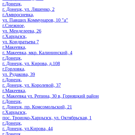
г.Донецк,
г. Донецк, ул. Ляшенко, 2
г.Амвросиевка,
ул. Павших Коммунаров, 10 "а"
г.Снежное,
ул. Менделеева, 26
г.Харцызск,
ул. Кондратьева 7
г.Макеевка,
г. Макеевка, мкр. Калининский, 4
г.Донецк,
г. Донецк, ул. Кирова, д.108
г.Горловка,
ул. Рудакова, 39
г.Донецк,
г. Донецк, ул. Королевой, 37
г.Макеевка,
г. Макеевка ул. Репина, 30 в, Горняцкий район
г.Донецк,
г. Донецк, пр. Комсомольский, 21
г.Харцызск,
пос. Троицко-Харцызск, ул. Октябрьская, 1
г.Донецк,
г. Донецк, ул.Кирова, 44
г.Донецк,