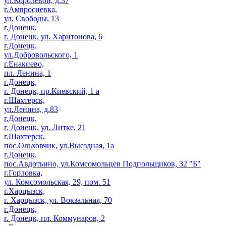
ул.Королевой, д.37
г.Амвросиевка,
ул. Свободы, 13
г.Донецк,
г. Донецк, ул. Харитонова, 6
г.Донецк,
ул.Добровольского, 1
г.Енакиево,
пл. Ленина, 1
г.Донецк,
г. Донецк, пр.Киевский, 1 а
г.Шахтерск,
ул.Ленина, д.83
г.Донецк,
г. Донецк, ул. Литке, 21
г.Шахтерск,
пос.Ольховчик, ул.Выездная, 1а
г.Донецк,
пос.Авдотьино, ул.Комсомольцев Подпольщиков, 32 "Б"
г.Горловка,
ул. Комсомольская, 29, пом. 51
г.Харцызск,
г. Харцызск, ул. Вокзальная, 70
г.Донецк,
г. Донецк, пл. Коммунаров, 2