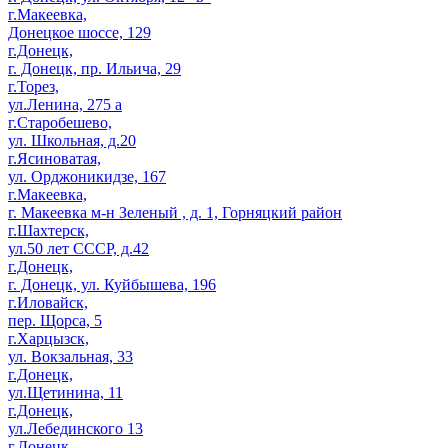
г.Макеевка,
Донецкое шоссе, 129
г.Донецк,
г. Донецк, пр. Ильича, 29
г.Торез,
ул.Ленина, 275 а
г.Старобешево,
ул. Школьная, д.20
г.Ясиноватая,
ул. Орджоникидзе, 167
г.Макеевка,
г. Макеевка м-н Зеленый , д. 1, Горняцкий район
г.Шахтерск,
ул.50 лет СССР, д.42
г.Донецк,
г. Донецк, ул. Куйбышева, 196
г.Иловайск,
пер. Щорса, 5
г.Харцызск,
ул. Вокзальная, 33
г.Донецк,
ул.Щетинина, 11
г.Донецк,
ул.Лебединского 13
г.Донецк,