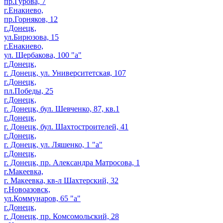
пр.Гурова, 7
г.Енакиево,
пр.Горняков, 12
г.Донецк,
ул.Бирюзова, 15
г.Енакиево,
ул. Щербакова, 100 "а"
г.Донецк,
г. Донецк, ул. Университетская, 107
г.Донецк,
пл.Победы, 25
г.Донецк,
г. Донецк, бул. Шевченко, 87, кв.1
г.Донецк,
г. Донецк, бул. Шахтостроителей, 41
г.Донецк,
г. Донецк, ул. Ляшенко, 1 "а"
г.Донецк,
г. Донецк, пр. Александра Матросова, 1
г.Макеевка,
г. Макеевка, кв-л Шахтерский, 32
г.Новоазовск,
ул.Коммунаров, 65 "а"
г.Донецк,
г. Донецк, пр. Комсомольский, 28