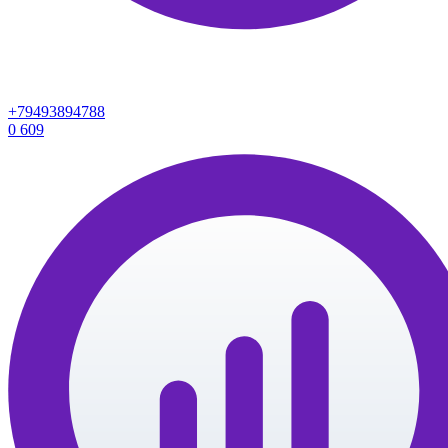
+79493894788
0
609