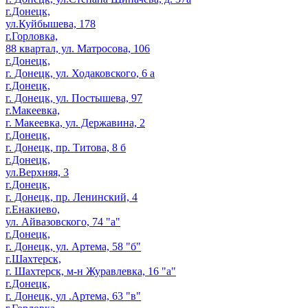
г.Донецк,
ул.Куйбышева, 178
г.Горловка,
88 квартал, ул. Матросова, 106
г.Донецк,
г. Донецк, ул. Ходаковского, 6 а
г.Донецк,
г. Донецк, ул. Постышева, 97
г.Макеевка,
г. Макеевка, ул. Державина, 2
г.Донецк,
г. Донецк, пр. Титова, 8 б
г.Донецк,
ул.Верхняя, 3
г.Донецк,
г. Донецк, пр. Ленинский, 4
г.Енакиево,
ул. Айвазовского, 74 "а"
г.Донецк,
г. Донецк, ул. Артема, 58 "б"
г.Шахтерск,
г. Шахтерск, м-н Журавлевка, 16 "а"
г.Донецк,
г. Донецк, ул .Артема, 63 "в"