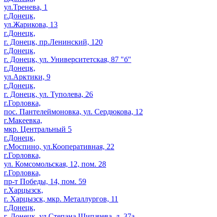
ул.Тренева, 1
г.Донецк,
ул.Жарикова, 13
г.Донецк,
г. Донецк, пр.Ленинский, 120
г.Донецк,
г. Донецк, ул. Университетская, 87 "б"
г.Донецк,
ул.Арктики, 9
г.Донецк,
г. Донецк, ул. Туполева, 26
г.Горловка,
пос. Пантелеймоновка, ул. Сердюкова, 12
г.Макеевка,
мкр. Центральный 5
г.Донецк,
г.Моспино, ул.Кооперативная, 22
г.Горловка,
ул. Комсомольская, 12, пом. 28
г.Горловка,
пр-т Победы, 14, пом. 59
г.Харцызск,
г. Харцызск, мкр. Металлургов, 11
г.Донецк,
г. Донецк, ул.Степана Щипачева, д. 37а