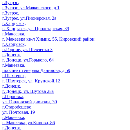
г.Зугрэс,
г.Зугрэс, ул.Маяковского, д.1
г.Зугрэс,
г.Зугрэс, ул.Пионерская, 2а
г.Харцызск,
г. Харцызск, ул. Пролетарская, 39
г.Макеевка,
г. Макеевка кв-л Химик, 55, Кировский район
г.Харцызск,
п.Горное, ул. Шевченко 3
г.Донецк,
г. Донецк, ул.Горького, 64
г.Макеевка,
проспект генерала Данилова, д.59
г.Шахтерск,
г. Шахтерск, ул. Крупской,12
г.Донецк,
г. Донецк, ул. Шутова 28а
г.Горловка,
ул. Горловской дивизии, 30
г.Старобешево,
ул. Почтовая, 19
г.Макеевка,
г. Макеевка, ул.Кирова, 86
г.Донецк,