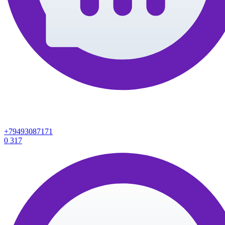
+79493087171
0
317