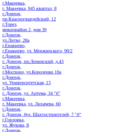
г.Макеевка,
г. Макеевка, 945 квартал, 8
г.Донецк,
пр.Красногвардейский, 12
г.Торез,
микрорайон 2, дом 39
г.Донецк,
ул.Литке, 28а
г.Енакиево,
г.Енакиево, ул. Менжинского, 90/2
г.Донецк,
г. Донецк, пр.Ленинский, д.43
г.Донецк,
г.Моспино, ул.Короленко 10а
г.Донецк,
ул. Университетская, 13
г.Донецк,
г. Донецк, ул. Артема, 34 "б"
г.Макеевка,
г. Макеевка, ул. Лихачева, 60
г.Донецк,
г. Донецк, бул. Шахтостроителей, 7 "б"
г.Горловка,
ул. Жукова, 8
г.Донецк,