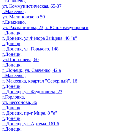
г.Енакиево,
ул. Коммунистическая, 65-37
г.Макеевка,
ул. Малиновского 59
г.Енакиево,
ул. Рахманинова, 23, г. Юнокоммунаровск
г.Донецк,
г. Донецк, ул.Фёдора Зайцева, 46 "в"
г.Донецк,
г. Донецк, ул. Горького, 148
г.Донецк,
ул.Постышева, 60
г.Донецк,
г .Донецк, ул. Савченко, 42 а
г.Макеевка,
г. Макеевка, квартал "Северный", 16
г.Донецк,
г. Донецк, ул. Федьковича, 23
г.Горловка,
ул. Бессонова, 36
г.Донецк,
г. Донецк, пр-т Мира, 8 "а"
г.Донецк,
г. Донецк, ул. Артема, 161 б
г.Донецк,