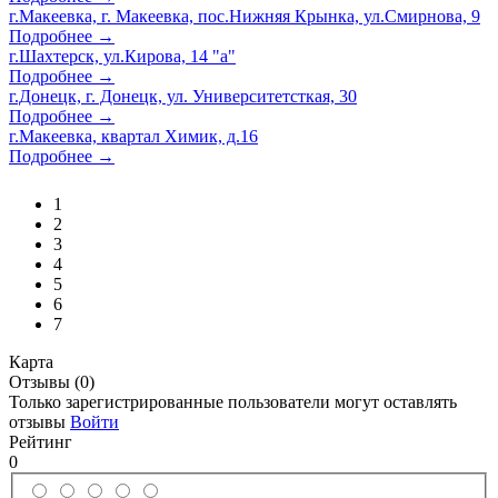
г.Макеевка, г. Макеевка, пос.Нижняя Крынка, ул.Смирнова, 9
Подробнее →
г.Шахтерск, ул.Кирова, 14 "а"
Подробнее →
г.Донецк, г. Донецк, ул. Университетсткая, 30
Подробнее →
г.Макеевка, квартал Химик, д.16
Подробнее →
1
2
3
4
5
6
7
Карта
Отзывы (0)
Только зарегистрированные пользователи могут оставлять
отзывы
Войти
Рейтинг
0