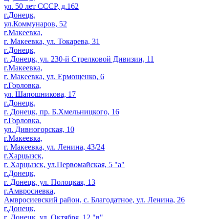
ул. 50 лет СССР, д.162
г.Донецк,
ул.Коммунаров, 52
г.Макеевка,
г. Макеевка, ул. Токарева, 31
г.Донецк,
г. Донецк, ул. 230-й Стрелковой Дивизии, 11
г.Макеевка,
г. Макеевка, ул. Ермощенко, 6
г.Горловка,
ул. Шапошникова, 17
г.Донецк,
г. Донецк, пр. Б.Хмельницкого, 16
г.Горловка,
ул. Дивногорская, 10
г.Макеевка,
г. Макеевка, ул. Ленина, 43/24
г.Харцызск,
г. Харцызск, ул.Первомайская, 5 "а"
г.Донецк,
г. Донецк, ул. Полоцкая, 13
г.Амвросиевка,
Амвросиевский район, с. Благодатное, ул. Ленина, 26
г.Донецк,
г. Донецк, ул. Октября, 12 "в"