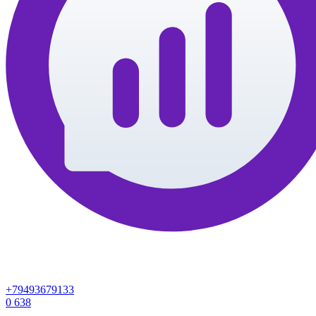
+79493679133
0
638