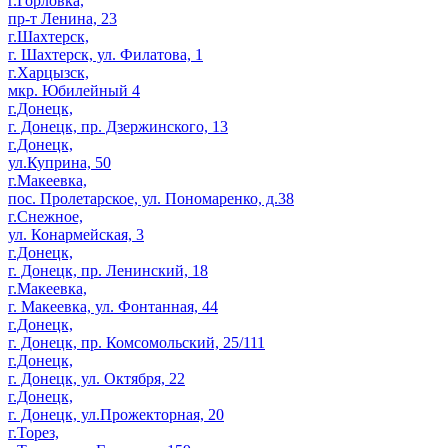
г.Горловка,
пр-т Ленина, 23
г.Шахтерск,
г. Шахтерск, ул. Филатова, 1
г.Харцызск,
мкр. Юбилейный 4
г.Донецк,
г. Донецк, пр. Дзержинского, 13
г.Донецк,
ул.Куприна, 50
г.Макеевка,
пос. Пролетарское, ул. Пономаренко, д.38
г.Снежное,
ул. Конармейская, 3
г.Донецк,
г. Донецк, пр. Ленинский, 18
г.Макеевка,
г. Макеевка, ул. Фонтанная, 44
г.Донецк,
г. Донецк, пр. Комсомольский, 25/111
г.Донецк,
г. Донецк, ул. Октября, 22
г.Донецк,
г. Донецк, ул.Прожекторная, 20
г.Торез,