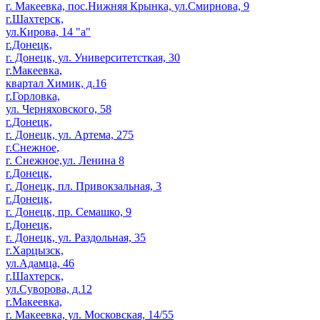
г. Макеевка, пос.Нижняя Крынка, ул.Смирнова, 9
г.Шахтерск,
ул.Кирова, 14 "а"
г.Донецк,
г. Донецк, ул. Университетсткая, 30
г.Макеевка,
квартал Химик, д.16
г.Горловка,
ул. Черняховского, 58
г.Донецк,
г. Донецк, ул. Артема, 275
г.Снежное,
г. Снежное,ул. Ленина 8
г.Донецк,
г. Донецк, пл. Привокзальная, 3
г.Донецк,
г. Донецк, пр. Семашко, 9
г.Донецк,
г. Донецк, ул. Раздольная, 35
г.Харцызск,
ул.Адамца, 46
г.Шахтерск,
ул.Суворова, д.12
г.Макеевка,
г. Макеевка, ул. Московская, 14/55