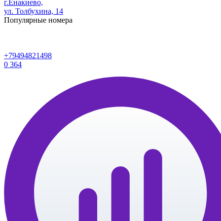
г.Енакиево,
ул. Толбухина, 14
Популярные номера
+79494821498
0
364