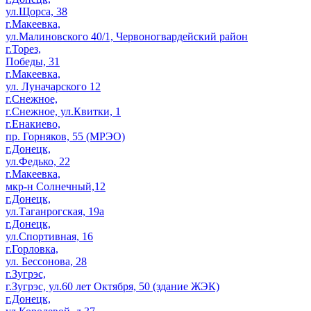
ул.Щорса, 38
г.Макеевка,
ул.Малиновского 40/1, Червоногвардейский район
г.Торез,
Победы, 31
г.Макеевка,
ул. Луначарского 12
г.Снежное,
г.Снежное, ул.Квитки, 1
г.Енакиево,
пр. Горняков, 55 (МРЭО)
г.Донецк,
ул.Федько, 22
г.Макеевка,
мкр-н Солнечный,12
г.Донецк,
ул.Таганрогская, 19а
г.Донецк,
ул.Спортивная, 16
г.Горловка,
ул. Бессонова, 28
г.Зугрэс,
г.Зугрэс, ул.60 лет Октября, 50 (здание ЖЭК)
г.Донецк,