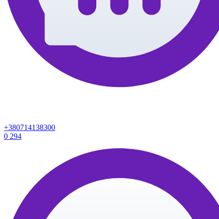
+380714138300
0
294