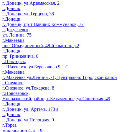
г. Донецк, ул.Арзамасская, 2
г.Донецк,
г. Донецк, ул. Герцена, 38
г.Донецк,
г. Донецк, пр-т Павших Коммунаров, 77
г.Докучаевск,
ул. Ленина, 75
г.Макеевка,
пос. Объединенный, 48-й квартал, д.2
г.Донецк,
пр. Гринкевича, 6
г.Шахтерск,
г. Шахтерск, ул.Берегового 9 "а"
г.Макеевка,
г. Макеевка ул.Ленина ,71, Центрально-Городской район
г.Снежное,
г.Снежное, ул.Токарева, 8
г.Новоазовск,
Новоазовский район, с.Безыменное, ул.Советская, 49
г.Донецк,
г. Донецк, ул. Артема, 173 а
г.Донецк,
г. Донецк, ул.Полоцкая, 9
г.Торез,
микрорайон 4, д. 19