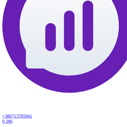
+380713785941
0
286