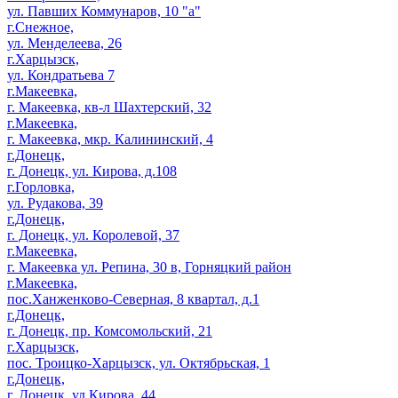
ул. Павших Коммунаров, 10 "а"
г.Снежное,
ул. Менделеева, 26
г.Харцызск,
ул. Кондратьева 7
г.Макеевка,
г. Макеевка, кв-л Шахтерский, 32
г.Макеевка,
г. Макеевка, мкр. Калининский, 4
г.Донецк,
г. Донецк, ул. Кирова, д.108
г.Горловка,
ул. Рудакова, 39
г.Донецк,
г. Донецк, ул. Королевой, 37
г.Макеевка,
г. Макеевка ул. Репина, 30 в, Горняцкий район
г.Макеевка,
пос.Ханженково-Северная, 8 квартал, д.1
г.Донецк,
г. Донецк, пр. Комсомольский, 21
г.Харцызск,
пос. Троицко-Харцызск, ул. Октябрьская, 1
г.Донецк,
г. Донецк, ул.Кирова, 44