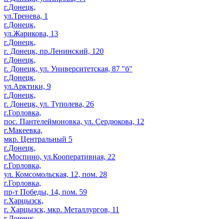
г.Донецк,
ул.Тренева, 1
г.Донецк,
ул.Жарикова, 13
г.Донецк,
г. Донецк, пр.Ленинский, 120
г.Донецк,
г. Донецк, ул. Университетская, 87 "б"
г.Донецк,
ул.Арктики, 9
г.Донецк,
г. Донецк, ул. Туполева, 26
г.Горловка,
пос. Пантелеймоновка, ул. Сердюкова, 12
г.Макеевка,
мкр. Центральный 5
г.Донецк,
г.Моспино, ул.Кооперативная, 22
г.Горловка,
ул. Комсомольская, 12, пом. 28
г.Горловка,
пр-т Победы, 14, пом. 59
г.Харцызск,
г. Харцызск, мкр. Металлургов, 11
г.Донецк,