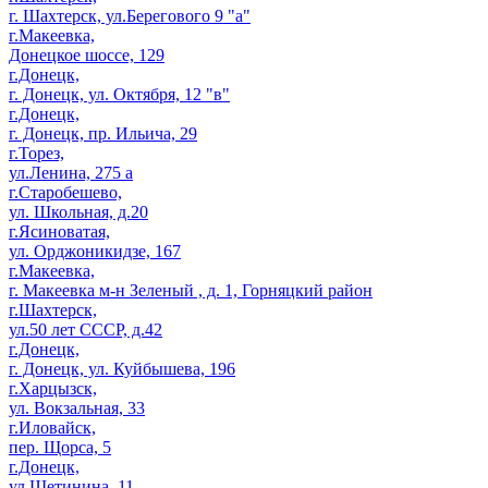
г. Шахтерск, ул.Берегового 9 "а"
г.Макеевка,
Донецкое шоссе, 129
г.Донецк,
г. Донецк, ул. Октября, 12 "в"
г.Донецк,
г. Донецк, пр. Ильича, 29
г.Торез,
ул.Ленина, 275 а
г.Старобешево,
ул. Школьная, д.20
г.Ясиноватая,
ул. Орджоникидзе, 167
г.Макеевка,
г. Макеевка м-н Зеленый , д. 1, Горняцкий район
г.Шахтерск,
ул.50 лет СССР, д.42
г.Донецк,
г. Донецк, ул. Куйбышева, 196
г.Харцызск,
ул. Вокзальная, 33
г.Иловайск,
пер. Щорса, 5
г.Донецк,
ул.Щетинина, 11