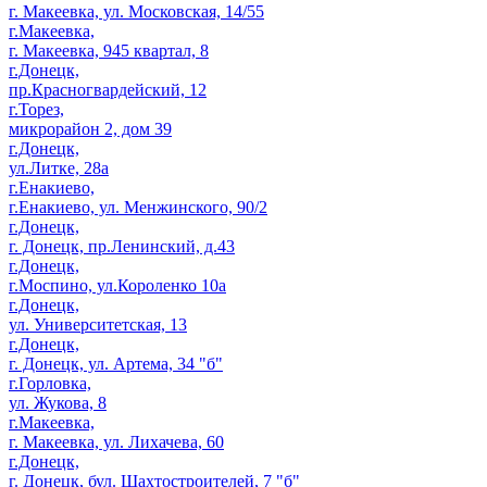
г. Макеевка, ул. Московская, 14/55
г.Макеевка,
г. Макеевка, 945 квартал, 8
г.Донецк,
пр.Красногвардейский, 12
г.Торез,
микрорайон 2, дом 39
г.Донецк,
ул.Литке, 28а
г.Енакиево,
г.Енакиево, ул. Менжинского, 90/2
г.Донецк,
г. Донецк, пр.Ленинский, д.43
г.Донецк,
г.Моспино, ул.Короленко 10а
г.Донецк,
ул. Университетская, 13
г.Донецк,
г. Донецк, ул. Артема, 34 "б"
г.Горловка,
ул. Жукова, 8
г.Макеевка,
г. Макеевка, ул. Лихачева, 60
г.Донецк,
г. Донецк, бул. Шахтостроителей, 7 "б"