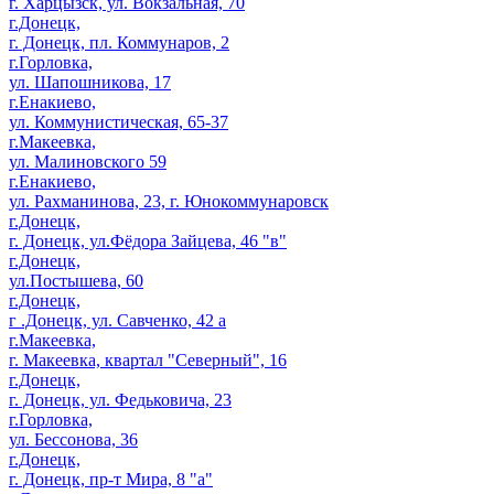
г. Харцызск, ул. Вокзальная, 70
г.Донецк,
г. Донецк, пл. Коммунаров, 2
г.Горловка,
ул. Шапошникова, 17
г.Енакиево,
ул. Коммунистическая, 65-37
г.Макеевка,
ул. Малиновского 59
г.Енакиево,
ул. Рахманинова, 23, г. Юнокоммунаровск
г.Донецк,
г. Донецк, ул.Фёдора Зайцева, 46 "в"
г.Донецк,
ул.Постышева, 60
г.Донецк,
г .Донецк, ул. Савченко, 42 а
г.Макеевка,
г. Макеевка, квартал "Северный", 16
г.Донецк,
г. Донецк, ул. Федьковича, 23
г.Горловка,
ул. Бессонова, 36
г.Донецк,
г. Донецк, пр-т Мира, 8 "а"