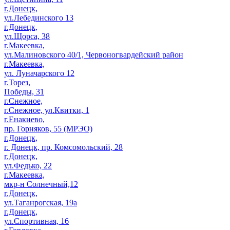
г.Донецк,
ул.Лебединского 13
г.Донецк,
ул.Щорса, 38
г.Макеевка,
ул.Малиновского 40/1, Червоногвардейский район
г.Макеевка,
ул. Луначарского 12
г.Торез,
Победы, 31
г.Снежное,
г.Снежное, ул.Квитки, 1
г.Енакиево,
пр. Горняков, 55 (МРЭО)
г.Донецк,
г. Донецк, пр. Комсомольский, 28
г.Донецк,
ул.Федько, 22
г.Макеевка,
мкр-н Солнечный,12
г.Донецк,
ул.Таганрогская, 19а
г.Донецк,
ул.Спортивная, 16