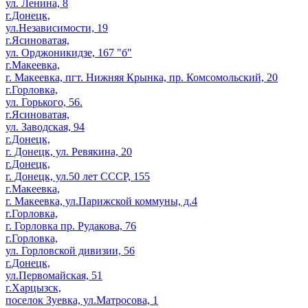
ул. Ленина, 8
г.Донецк,
ул.Независимости, 19
г.Ясиноватая,
ул. Орджоникидзе, 167 "б"
г.Макеевка,
г. Макеевка, пгт. Нижняя Крынка, пр. Комсомольский, 20
г.Горловка,
ул. Горького, 56.
г.Ясиноватая,
ул. Заводская, 94
г.Донецк,
г. Донецк, ул. Ревякина, 20
г.Донецк,
г. Донецк, ул.50 лет СССР, 155
г.Макеевка,
г. Макеевка, ул.Парижской коммуны, д.4
г.Горловка,
г. Горловка пр. Рудакова, 76
г.Горловка,
ул. Горловской дивизии, 56
г.Донецк,
ул.Первомайская, 51
г.Харцызск,
поселок Зуевка, ул.Матросова, 1