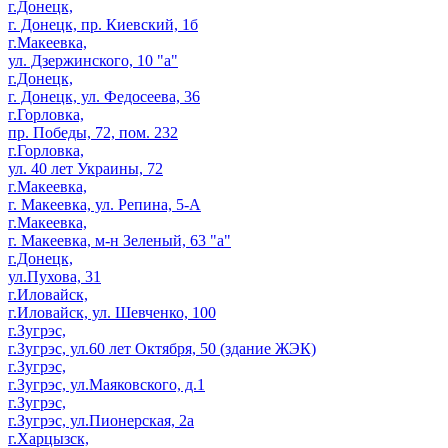
г.Донецк,
г. Донецк, пр. Киевский, 1б
г.Макеевка,
ул. Дзержинского, 10 "а"
г.Донецк,
г. Донецк, ул. Федосеева, 36
г.Горловка,
пр. Победы, 72, пом. 232
г.Горловка,
ул. 40 лет Украины, 72
г.Макеевка,
г. Макеевка, ул. Репина, 5-А
г.Макеевка,
г. Макеевка, м-н Зеленый, 63 "а"
г.Донецк,
ул.Пухова, 31
г.Иловайск,
г.Иловайск, ул. Шевченко, 100
г.Зугрэс,
г.Зугрэс, ул.60 лет Октября, 50 (здание ЖЭК)
г.Зугрэс,
г.Зугрэс, ул.Маяковского, д.1
г.Зугрэс,
г.Зугрэс, ул.Пионерская, 2а
г.Харцызск,