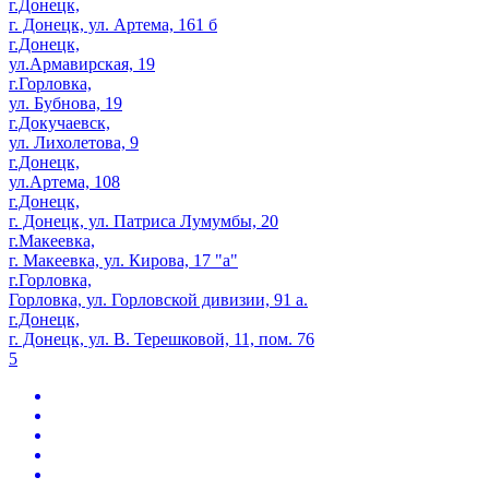
г.Донецк,
г. Донецк, ул. Артема, 161 б
г.Донецк,
ул.Армавирская, 19
г.Горловка,
ул. Бубнова, 19
г.Докучаевск,
ул. Лихолетова, 9
г.Донецк,
ул.Артема, 108
г.Донецк,
г. Донецк, ул. Патриса Лумумбы, 20
г.Макеевка,
г. Макеевка, ул. Кирова, 17 "а"
г.Горловка,
Горловка, ул. Горловской дивизии, 91 а.
г.Донецк,
г. Донецк, ул. В. Терешковой, 11, пом. 76
5