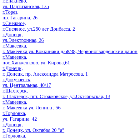
г.Енакиево,
ул. Партизанская, 135
г.Торез,
пр. Гагарина, 26
г.Снежное,
г.Снежное, ул.250 лет Донбасса, 2
г.Донецк,
ул.Электронная, 26
г.Макеевка,
г. Макеевка ул. Коккинаки д.68/38, Червоногвардейский район
г.Макеевка,
пос.Ханженково, ул. Кирова,61
г.Донецк,
г. Донецк, пр. Александра Матросова, 1
г.Докучаевск,
ул. Центральная, 40/17
г.Шахтерск,
г. Шахтерск, пгт. Стожковское, ул.Октябрьская, 13
г.Макеевка,
г. Макеевка ул. Ленина , 56
г.Горловка,
ул. Гагарина, 42
г.Донецк,
г. Донецк, ул. Октября 20 "а"
г.Горловка,