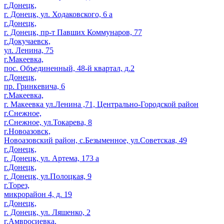
г.Донецк,
г. Донецк, ул. Ходаковского, 6 а
г.Донецк,
г. Донецк, пр-т Павших Коммунаров, 77
г.Докучаевск,
ул. Ленина, 75
г.Макеевка,
пос. Объединенный, 48-й квартал, д.2
г.Донецк,
пр. Гринкевича, 6
г.Макеевка,
г. Макеевка ул.Ленина ,71, Центрально-Городской район
г.Снежное,
г.Снежное, ул.Токарева, 8
г.Новоазовск,
Новоазовский район, с.Безыменное, ул.Советская, 49
г.Донецк,
г. Донецк, ул. Артема, 173 а
г.Донецк,
г. Донецк, ул.Полоцкая, 9
г.Торез,
микрорайон 4, д. 19
г.Донецк,
г. Донецк, ул. Ляшенко, 2
г.Амвросиевка,