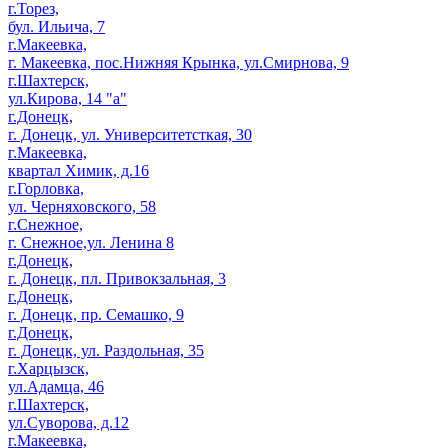
г.Торез,
бул. Ильича, 7
г.Макеевка,
г. Макеевка, пос.Нижняя Крынка, ул.Смирнова, 9
г.Шахтерск,
ул.Кирова, 14 "а"
г.Донецк,
г. Донецк, ул. Университетсткая, 30
г.Макеевка,
квартал Химик, д.16
г.Горловка,
ул. Черняховского, 58
г.Снежное,
г. Снежное,ул. Ленина 8
г.Донецк,
г. Донецк, пл. Привокзальная, 3
г.Донецк,
г. Донецк, пр. Семашко, 9
г.Донецк,
г. Донецк, ул. Раздольная, 35
г.Харцызск,
ул.Адамца, 46
г.Шахтерск,
ул.Суворова, д.12
г.Макеевка,