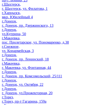
пр-т Ленина, 23
г.Шахтерск,
г. Шахтерск, ул. Филатова, 1
г.Харцызск,
мкр. Юбилейный 4
г.Донецк,
г. Донецк, пр. Дзержинского, 13
г.Донецк,
ул.Куприна, 50
г.Макеевка,
пос. Пролетарское, ул. Пономаренко, д.38
г.Снежное,
ул. Конармейская, 3
г.Донецк,
г. Донецк, пр. Ленинский, 18
г.Макеевка,
г. Макеевка, ул. Фонтанная, 44
г.Донецк,
г. Донецк, пр. Комсомольский, 25/111
г.Донецк,
г. Донецк, ул. Октября, 22
г.Донецк,
г. Донецк, ул.Прожекторная, 20
г.Торез,
г.Торез, пр-т Гагарина, 159а