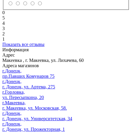
0
5
4
3
2
1
Показать все отзывы
Информация
Адрес
Макеевка
,
г. Макеевка, ул. Лихачева, 60
Адреса магазинов
г.Донецк,
пр.Павших Комунаров 75
г.Донецк,
г. Донецк, ул. Артема, 275
г.Горловка,
ул. Пересыпкина, 20
г.Макеевка,
г. Макеевка, ул. Московская, 58.
г.Донецк,
г. Донецк, ул. Университетская, 34
г.Донецк,
г. Донецк, ул. Прожекторная, 1