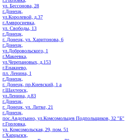
г.Горловка,
ул. Бессонова, 28
г.Донецк,
ул.Королевой, д.37
г.Амвросиевка,
ул. Свободы, 13
г.Донецк,
г. Донецк, ул. Харитонова, 6
г.Донецк,
ул.Добровольского, 1
г.Макеевка,
ул.Черепановых, д.153
г.Енакиево,
пл. Ленина, 1
г.Донецк,
г. Донецк, пр.Киевский, 1 а
г.Шахтерск,
ул.Ленина, д.83
г.Донецк,
г. Донецк, ул. Литке, 21
г.Донецк,
пос.Авдотьино, ул.Комсомольцев Подпольщиков, 32 "Б"
г.Горловка,
ул. Комсомольская, 29, пом. 51
г.Харцызск,