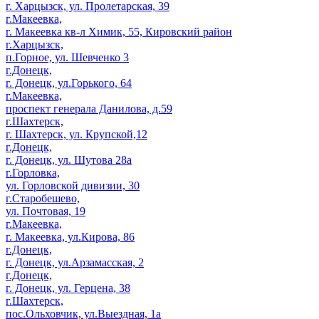
г. Харцызск, ул. Пролетарская, 39
г.Макеевка,
г. Макеевка кв-л Химик, 55, Кировский район
г.Харцызск,
п.Горное, ул. Шевченко 3
г.Донецк,
г. Донецк, ул.Горького, 64
г.Макеевка,
проспект генерала Данилова, д.59
г.Шахтерск,
г. Шахтерск, ул. Крупской,12
г.Донецк,
г. Донецк, ул. Шутова 28а
г.Горловка,
ул. Горловской дивизии, 30
г.Старобешево,
ул. Почтовая, 19
г.Макеевка,
г. Макеевка, ул.Кирова, 86
г.Донецк,
г. Донецк, ул.Арзамасская, 2
г.Донецк,
г. Донецк, ул. Герцена, 38
г.Шахтерск,
пос.Ольховчик, ул.Выездная, 1а