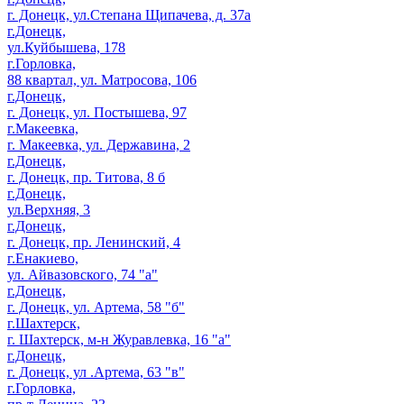
г. Донецк, ул.Степана Щипачева, д. 37а
г.Донецк,
ул.Куйбышева, 178
г.Горловка,
88 квартал, ул. Матросова, 106
г.Донецк,
г. Донецк, ул. Постышева, 97
г.Макеевка,
г. Макеевка, ул. Державина, 2
г.Донецк,
г. Донецк, пр. Титова, 8 б
г.Донецк,
ул.Верхняя, 3
г.Донецк,
г. Донецк, пр. Ленинский, 4
г.Енакиево,
ул. Айвазовского, 74 "а"
г.Донецк,
г. Донецк, ул. Артема, 58 "б"
г.Шахтерск,
г. Шахтерск, м-н Журавлевка, 16 "а"
г.Донецк,
г. Донецк, ул .Артема, 63 "в"
г.Горловка,