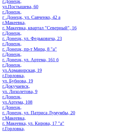
г.Донецк,
ул.Постышева, 60
г.Донецк,
г .Донецк, ул. Савченко, 42 а
г.Макеевка,
г. Макеевка, квартал "Северный", 16
г.Донецк,
г. Донецк, ул. Федьковича, 23
г.Донецк,
г. Донецк, пр-т Мира, 8 "а"
г.Донецк,
г. Донецк, ул. Артема, 161 б
г.Донецк,
ул.Армавирская, 19
г.Горловка,
ул. Бубнова, 19
г.Докучаевск,
ул. Лихолетова, 9
г.Донецк,
ул.Артема, 108
г.Донецк,
г. Донецк, ул. Патриса Лумумбы, 20
г.Макеевка,
г. Макеевка, ул. Кирова, 17 "а"
г.Горловка,