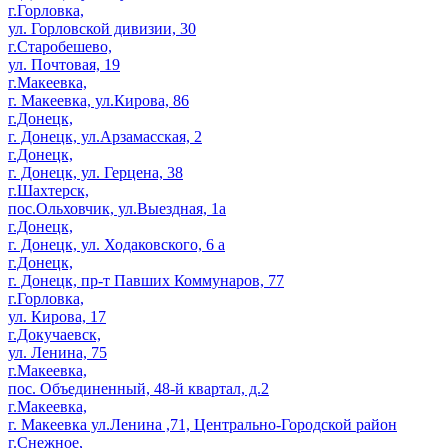
г.Горловка,
ул. Горловской дивизии, 30
г.Старобешево,
ул. Почтовая, 19
г.Макеевка,
г. Макеевка, ул.Кирова, 86
г.Донецк,
г. Донецк, ул.Арзамасская, 2
г.Донецк,
г. Донецк, ул. Герцена, 38
г.Шахтерск,
пос.Ольховчик, ул.Выездная, 1а
г.Донецк,
г. Донецк, ул. Ходаковского, 6 а
г.Донецк,
г. Донецк, пр-т Павших Коммунаров, 77
г.Горловка,
ул. Кирова, 17
г.Докучаевск,
ул. Ленина, 75
г.Макеевка,
пос. Объединенный, 48-й квартал, д.2
г.Макеевка,
г. Макеевка ул.Ленина ,71, Центрально-Городской район
г.Снежное,