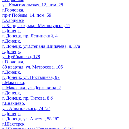
ул. Комсомольская, 12, пом. 28
г.Горловка,
пр-т Победы, 14, пом. 59
г.Харцызск,
г. Харцызск, мкр. Металлургов, 11
г.Донецк,
г. Донецк, пр. Ленинский, 4
г.Донецк,
г. Донецк, ул.Степана Щипачева, д. 37а
г.Донецк,
ул.Куйбышева, 178
г.Горловка,
88 квартал, ул. Матросова, 106
г.Донецк,
г. Донецк, ул. Постышева, 97
г.Макеевка,
г. Макеевка, ул. Державина, 2
г.Донецк,
г. Донецк, пр. Титова, 8 б
г.Енакиево,
ул. Айвазовского, 74 "а"
г.Донецк,
г. Донецк, ул. Артема, 58 "б"
г.Шахтерск,