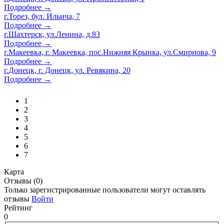
Подробнее →
г.Торез, бул. Ильича, 7
Подробнее →
г.Шахтерск, ул.Ленина, д.83
Подробнее →
г.Макеевка, г. Макеевка, пос.Нижняя Крынка, ул.Смирнова, 9
Подробнее →
г.Донецк, г. Донецк, ул. Ревякина, 20
Подробнее →
1
2
3
4
5
6
7
Карта
Отзывы (0)
Только зарегистрированные пользователи могут оставлять
отзывы
Войти
Рейтинг
0