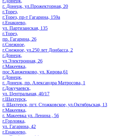
г.Донецк,
г. Донецк, ул.Прожекторная, 20
г.Торез,
г.Торез, пр-т Гагарина, 159а
г.Енакиево,
ул. Партизанская, 135
г.Торез,
пр. Гагарина, 26
г.Снежное,
г.Снежное, ул.250 лет Донбасса, 2
г.Донецк,
ул.Электронная, 26
г.Макеевка,
пос.Ханженково, ул. Кирова,61
г.Донецк,
г. Донецк, пр. Александра Матросова, 1
г.Докучаевск,
ул. Центральная, 40/17
г.Шахтерск,
г. Шахтерск, пгт. Стожковское, ул.Октябрьская, 13
г.Макеевка,
г. Макеевка ул. Ленина , 56
г.Горловка,
ул. Гагарина, 42
г.Енакиево,