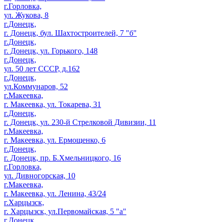
г.Горловка,
ул. Жукова, 8
г.Донецк,
г. Донецк, бул. Шахтостроителей, 7 "б"
г.Донецк,
г. Донецк, ул. Горького, 148
г.Донецк,
ул. 50 лет СССР, д.162
г.Донецк,
ул.Коммунаров, 52
г.Макеевка,
г. Макеевка, ул. Токарева, 31
г.Донецк,
г. Донецк, ул. 230-й Стрелковой Дивизии, 11
г.Макеевка,
г. Макеевка, ул. Ермощенко, 6
г.Донецк,
г. Донецк, пр. Б.Хмельницкого, 16
г.Горловка,
ул. Дивногорская, 10
г.Макеевка,
г. Макеевка, ул. Ленина, 43/24
г.Харцызск,
г. Харцызск, ул.Первомайская, 5 "а"
г.Донецк,