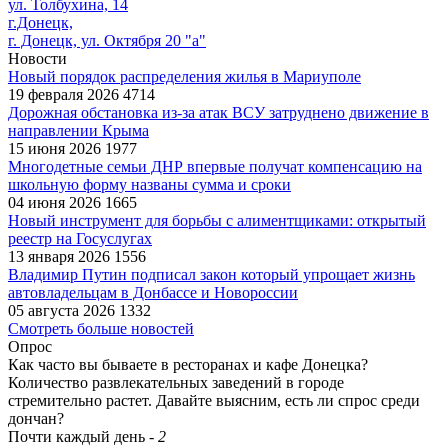
ул. Толбухина, 14
г.Донецк,
г. Донецк, ул. Октября 20 "а"
Новости
Новый порядок распределения жилья в Мариуполе
19 февраля 2026
4714
Дорожная обстановка из-за атак ВСУ затруднено движение в
направлении Крыма
15 июня 2026
1977
Многодетные семьи ДНР впервые получат компенсацию на
школьную форму названы сумма и сроки
04 июня 2026
1665
Новый инструмент для борьбы с алиментщиками: открытый
реестр на Госуслугах
13 января 2026
1556
Владимир Путин подписал закон который упрощает жизнь
автовладельцам в Донбассе и Новороссии
05 августа 2026
1332
Смотреть больше новостей
Опрос
Как часто вы бываете в ресторанах и кафе Донецка?
Количество развлекательных заведений в городе
стремительно растет. Давайте выясним, есть ли спрос среди
дончан?
Почти каждый день
-
2