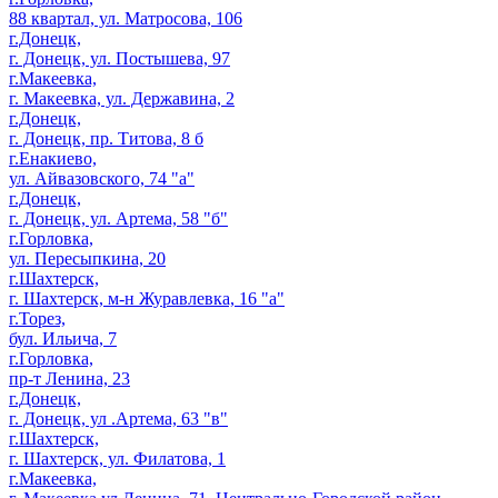
88 квартал, ул. Матросова, 106
г.Донецк,
г. Донецк, ул. Постышева, 97
г.Макеевка,
г. Макеевка, ул. Державина, 2
г.Донецк,
г. Донецк, пр. Титова, 8 б
г.Енакиево,
ул. Айвазовского, 74 "а"
г.Донецк,
г. Донецк, ул. Артема, 58 "б"
г.Горловка,
ул. Пересыпкина, 20
г.Шахтерск,
г. Шахтерск, м-н Журавлевка, 16 "а"
г.Торез,
бул. Ильича, 7
г.Горловка,
пр-т Ленина, 23
г.Донецк,
г. Донецк, ул .Артема, 63 "в"
г.Шахтерск,
г. Шахтерск, ул. Филатова, 1
г.Макеевка,