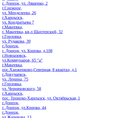
г. Донецк, ул. Ляшенко, 2
г.Снежное,
ул. Менделеева, 26
г.Харцызск,
ул. Кондратьева 7
г.Макеевка,
г. Макеевка, кв-л Шахтерский, 32
г.Горловка,
ул. Рудакова, 39
г.Донецк,
г. Донецк, ул. Кирова, д.108
г.Новоазовск,
ул.Коммунаров, 65 "а"
г.Макеевка,
пос.Ханженково-Северная, 8 квартал, д.1
г.Докучаевск,
ул. Ленина, 75
г.Горловка,
ул. Черняховского, 58
г.Харцызск,
пос. Троицко-Харцызск, ул. Октябрьская, 1
г.Донецк,
г. Донецк, ул.Кирова, 44
г.Донецк,
ул.Жарикова, 13