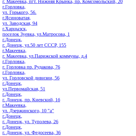
г. Макеевка, пгт. Нижняя Крынка, пр. Комсомольский, 20
г.Горловка,
ул. Горького, 56.
г.Ясиноватая,
ул. Заводская, 94
г.Харцызск,
поселок Зуевка, ул.Матросова, 1
г.Донецк,
г. Донецк, ул.50 лет СССР, 155
г.Макеевка,
г. Макеевка, ул.Парижской коммуны, д.4
г.Горловка,
г. Горловка пр. Рудакова, 76
г.Горловка,
ул. Горловской дивизии, 56
г.Донецк,
ул.Первомайская, 51
г.Донецк,
г. Донецк, пр. Киевский, 1б
г.Макеевка,
ул. Дзержинского, 10 "а"
г.Донецк,
г. Донецк, ул. Туполева, 26
г.Донецк,
г. Донецк, ул. Федосеева, 36