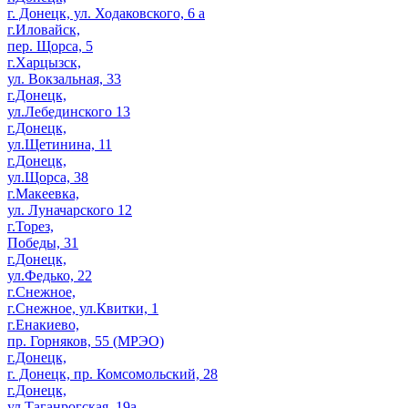
г. Донецк, ул. Ходаковского, 6 а
г.Иловайск,
пер. Щорса, 5
г.Харцызск,
ул. Вокзальная, 33
г.Донецк,
ул.Лебединского 13
г.Донецк,
ул.Щетинина, 11
г.Донецк,
ул.Щорса, 38
г.Макеевка,
ул. Луначарского 12
г.Торез,
Победы, 31
г.Донецк,
ул.Федько, 22
г.Снежное,
г.Снежное, ул.Квитки, 1
г.Енакиево,
пр. Горняков, 55 (МРЭО)
г.Донецк,
г. Донецк, пр. Комсомольский, 28
г.Донецк,
ул.Таганрогская, 19а