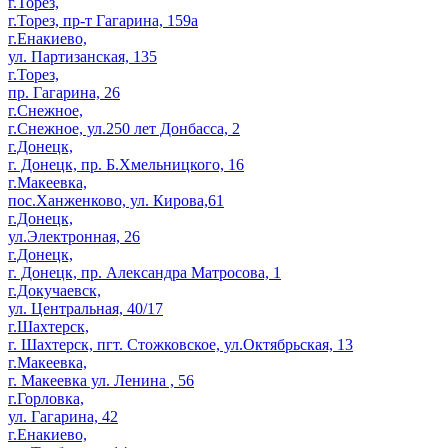
г.Торез,
г.Торез, пр-т Гагарина, 159а
г.Енакиево,
ул. Партизанская, 135
г.Торез,
пр. Гагарина, 26
г.Снежное,
г.Снежное, ул.250 лет Донбасса, 2
г.Донецк,
г. Донецк, пр. Б.Хмельницкого, 16
г.Макеевка,
пос.Ханженково, ул. Кирова,61
г.Донецк,
ул.Электронная, 26
г.Донецк,
г. Донецк, пр. Александра Матросова, 1
г.Докучаевск,
ул. Центральная, 40/17
г.Шахтерск,
г. Шахтерск, пгт. Стожковское, ул.Октябрьская, 13
г.Макеевка,
г. Макеевка ул. Ленина , 56
г.Горловка,
ул. Гагарина, 42
г.Енакиево,