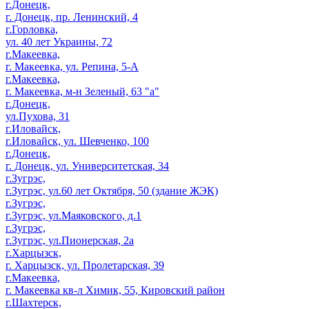
г.Донецк,
г. Донецк, пр. Ленинский, 4
г.Горловка,
ул. 40 лет Украины, 72
г.Макеевка,
г. Макеевка, ул. Репина, 5-А
г.Макеевка,
г. Макеевка, м-н Зеленый, 63 "а"
г.Донецк,
ул.Пухова, 31
г.Иловайск,
г.Иловайск, ул. Шевченко, 100
г.Донецк,
г. Донецк, ул. Университетская, 34
г.Зугрэс,
г.Зугрэс, ул.60 лет Октября, 50 (здание ЖЭК)
г.Зугрэс,
г.Зугрэс, ул.Маяковского, д.1
г.Зугрэс,
г.Зугрэс, ул.Пионерская, 2а
г.Харцызск,
г. Харцызск, ул. Пролетарская, 39
г.Макеевка,
г. Макеевка кв-л Химик, 55, Кировский район
г.Шахтерск,