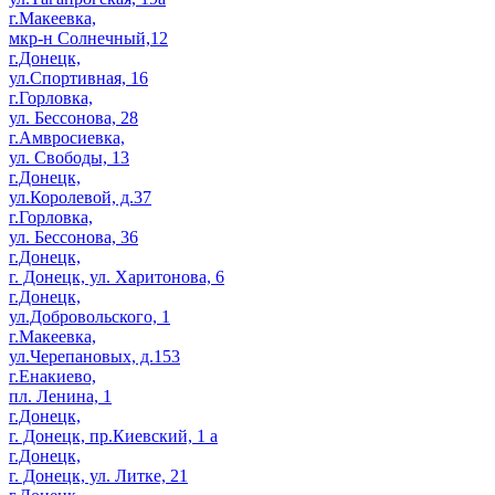
г.Макеевка,
мкр-н Солнечный,12
г.Донецк,
ул.Спортивная, 16
г.Горловка,
ул. Бессонова, 28
г.Амвросиевка,
ул. Свободы, 13
г.Донецк,
ул.Королевой, д.37
г.Горловка,
ул. Бессонова, 36
г.Донецк,
г. Донецк, ул. Харитонова, 6
г.Донецк,
ул.Добровольского, 1
г.Макеевка,
ул.Черепановых, д.153
г.Енакиево,
пл. Ленина, 1
г.Донецк,
г. Донецк, пр.Киевский, 1 а
г.Донецк,
г. Донецк, ул. Литке, 21