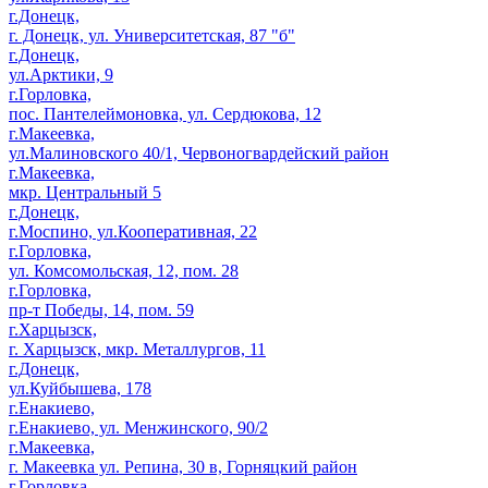
г.Донецк,
г. Донецк, ул. Университетская, 87 "б"
г.Донецк,
ул.Арктики, 9
г.Горловка,
пос. Пантелеймоновка, ул. Сердюкова, 12
г.Макеевка,
ул.Малиновского 40/1, Червоногвардейский район
г.Макеевка,
мкр. Центральный 5
г.Донецк,
г.Моспино, ул.Кооперативная, 22
г.Горловка,
ул. Комсомольская, 12, пом. 28
г.Горловка,
пр-т Победы, 14, пом. 59
г.Харцызск,
г. Харцызск, мкр. Металлургов, 11
г.Донецк,
ул.Куйбышева, 178
г.Енакиево,
г.Енакиево, ул. Менжинского, 90/2
г.Макеевка,
г. Макеевка ул. Репина, 30 в, Горняцкий район
г.Горловка,