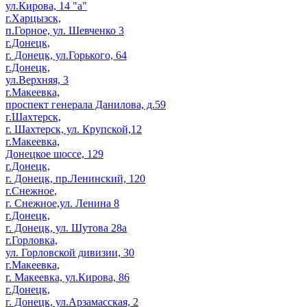
ул.Кирова, 14 "а"
г.Харцызск,
п.Горное, ул. Шевченко 3
г.Донецк,
г. Донецк, ул.Горького, 64
г.Донецк,
ул.Верхняя, 3
г.Макеевка,
проспект генерала Данилова, д.59
г.Шахтерск,
г. Шахтерск, ул. Крупской,12
г.Макеевка,
Донецкое шоссе, 129
г.Донецк,
г. Донецк, пр.Ленинский, 120
г.Снежное,
г. Снежное,ул. Ленина 8
г.Донецк,
г. Донецк, ул. Шутова 28а
г.Горловка,
ул. Горловской дивизии, 30
г.Макеевка,
г. Макеевка, ул.Кирова, 86
г.Донецк,
г. Донецк, ул.Арзамасская, 2