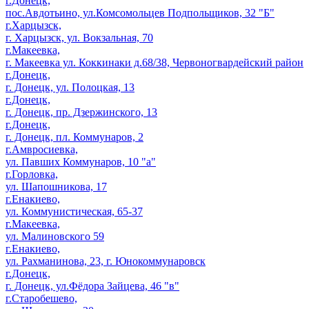
г.Донецк,
пос.Авдотьино, ул.Комсомольцев Подпольщиков, 32 "Б"
г.Харцызск,
г. Харцызск, ул. Вокзальная, 70
г.Макеевка,
г. Макеевка ул. Коккинаки д.68/38, Червоногвардейский район
г.Донецк,
г. Донецк, ул. Полоцкая, 13
г.Донецк,
г. Донецк, пр. Дзержинского, 13
г.Донецк,
г. Донецк, пл. Коммунаров, 2
г.Амвросиевка,
ул. Павших Коммунаров, 10 "а"
г.Горловка,
ул. Шапошникова, 17
г.Енакиево,
ул. Коммунистическая, 65-37
г.Макеевка,
ул. Малиновского 59
г.Енакиево,
ул. Рахманинова, 23, г. Юнокоммунаровск
г.Донецк,
г. Донецк, ул.Фёдора Зайцева, 46 "в"
г.Старобешево,