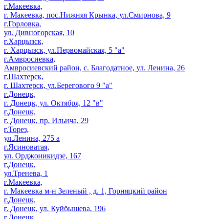
г.Макеевка,
г. Макеевка, пос.Нижняя Крынка, ул.Смирнова, 9
г.Горловка,
ул. Дивногорская, 10
г.Харцызск,
г. Харцызск, ул.Первомайская, 5 "а"
г.Амвросиевка,
Амвросиевский район, с. Благодатное, ул. Ленина, 26
г.Шахтерск,
г. Шахтерск, ул.Берегового 9 "а"
г.Донецк,
г. Донецк, ул. Октября, 12 "в"
г.Донецк,
г. Донецк, пр. Ильича, 29
г.Торез,
ул.Ленина, 275 а
г.Ясиноватая,
ул. Орджоникидзе, 167
г.Донецк,
ул.Тренева, 1
г.Макеевка,
г. Макеевка м-н Зеленый , д. 1, Горняцкий район
г.Донецк,
г. Донецк, ул. Куйбышева, 196
г.Донецк,