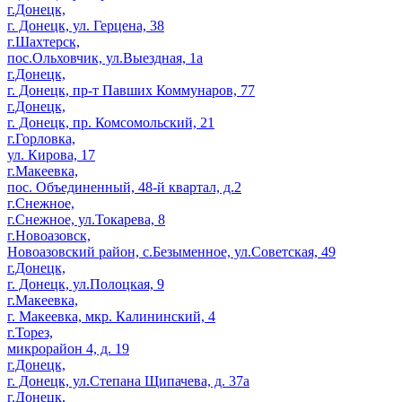
г.Донецк,
г. Донецк, ул. Герцена, 38
г.Шахтерск,
пос.Ольховчик, ул.Выездная, 1а
г.Донецк,
г. Донецк, пр-т Павших Коммунаров, 77
г.Донецк,
г. Донецк, пр. Комсомольский, 21
г.Горловка,
ул. Кирова, 17
г.Макеевка,
пос. Объединенный, 48-й квартал, д.2
г.Снежное,
г.Снежное, ул.Токарева, 8
г.Новоазовск,
Новоазовский район, с.Безыменное, ул.Советская, 49
г.Донецк,
г. Донецк, ул.Полоцкая, 9
г.Макеевка,
г. Макеевка, мкр. Калининский, 4
г.Торез,
микрорайон 4, д. 19
г.Донецк,
г. Донецк, ул.Степана Щипачева, д. 37а
г.Донецк,