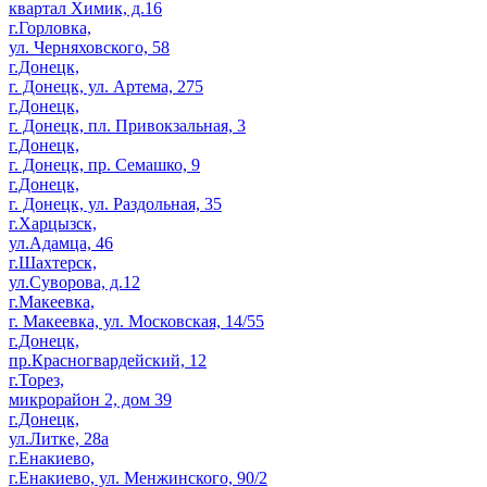
квартал Химик, д.16
г.Горловка,
ул. Черняховского, 58
г.Донецк,
г. Донецк, ул. Артема, 275
г.Донецк,
г. Донецк, пл. Привокзальная, 3
г.Донецк,
г. Донецк, пр. Семашко, 9
г.Донецк,
г. Донецк, ул. Раздольная, 35
г.Харцызск,
ул.Адамца, 46
г.Шахтерск,
ул.Суворова, д.12
г.Макеевка,
г. Макеевка, ул. Московская, 14/55
г.Донецк,
пр.Красногвардейский, 12
г.Торез,
микрорайон 2, дом 39
г.Донецк,
ул.Литке, 28а
г.Енакиево,
г.Енакиево, ул. Менжинского, 90/2