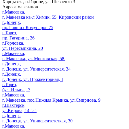
Харцызск
,
п.Горное, ул. Шевченко 3
Адреса магазинов
г.Макеевка,
г. Макеевка кв-л Химик, 55, Кировский район
г.Донецк,
пр.Павших Комунаров 75
г.Торез,
пр. Гагарина, 26
г.Горловка,
ул. Пересыпкина, 20
г.Макеевка,
г. Макеевка, ул. Московская, 58.
г.Донецк,
г. Донецк, ул. Университетская, 34
г.Донецк,
г. Донецк, ул. Прожекторная, 1
г.Торез,
бул. Ильича, 7
г.Макеевка,
г. Макеевка, пос.Нижняя Крынка, ул.Смирнова, 9
г.Шахтерск,
ул.Кирова, 14 "а"
г.Донецк,
г. Донецк, ул. Университетсткая, 30
г.Макеевка,