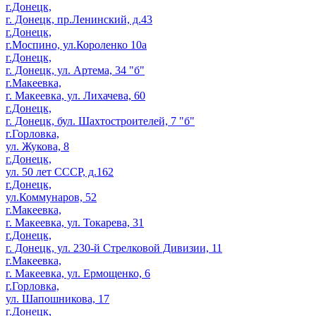
г.Донецк,
г. Донецк, пр.Ленинский, д.43
г.Донецк,
г.Моспино, ул.Короленко 10а
г.Донецк,
г. Донецк, ул. Артема, 34 "б"
г.Макеевка,
г. Макеевка, ул. Лихачева, 60
г.Донецк,
г. Донецк, бул. Шахтостроителей, 7 "б"
г.Горловка,
ул. Жукова, 8
г.Донецк,
ул. 50 лет СССР, д.162
г.Донецк,
ул.Коммунаров, 52
г.Макеевка,
г. Макеевка, ул. Токарева, 31
г.Донецк,
г. Донецк, ул. 230-й Стрелковой Дивизии, 11
г.Макеевка,
г. Макеевка, ул. Ермощенко, 6
г.Горловка,
ул. Шапошникова, 17
г.Донецк,